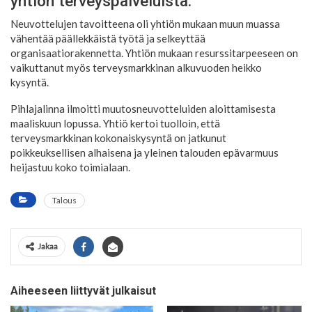
yhtiön terveyspalveluista.
Neuvottelujen tavoitteena oli yhtiön mukaan muun muassa
vähentää päällekkäistä työtä ja selkeyttää
organisaatiorakennetta. Yhtiön mukaan resurssitarpeeseen on
vaikuttanut myös terveysmarkkinan alkuvuoden heikko
kysyntä.
Pihlajalinna ilmoitti muutosneuvotteluiden aloittamisesta
maaliskuun lopussa. Yhtiö kertoi tuolloin, että
terveysmarkkinan kokonaiskysyntä on jatkunut
poikkeuksellisen alhaisena ja yleinen talouden epävarmuus
heijastuu koko toimialaan.
Talous
Jakaa
Aiheeseen liittyvät julkaisut