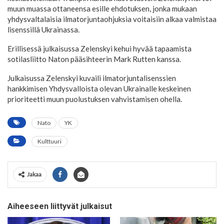
muun muassa ottaneensa esille ehdotuksen, jonka mukaan
yhdysvaltalaisia ilmatorjuntaohjuksia voitaisiin alkaa valmistaa
lisenssillä Ukrainassa.
Erillisessä julkaisussa Zelenskyi kehui hyvää tapaamista
sotilasliitto Naton pääsihteerin Mark Rutten kanssa.
Julkaisussa Zelenskyi kuvaili ilmatorjuntalisenssien
hankkimisen Yhdysvalloista olevan Ukrainalle keskeinen
prioriteetti muun puolustuksen vahvistamisen ohella.
Nato
YK
Kulttuuri
Jakaa
Aiheeseen liittyvät julkaisut