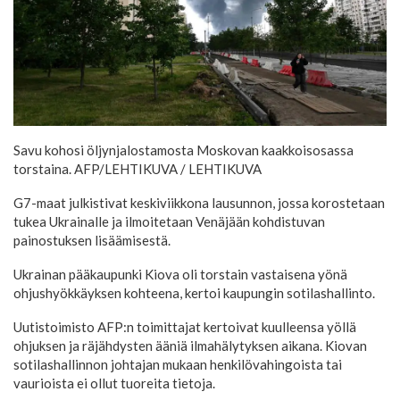
Savu kohosi öljynjalostamosta Moskovan kaakkoisosassa
torstaina. AFP/LEHTIKUVA
/ LEHTIKUVA
G7-maat julkistivat keskiviikkona lausunnon, jossa korostetaan
tukea Ukrainalle ja ilmoitetaan Venäjään kohdistuvan
painostuksen lisäämisestä.
Ukrainan pääkaupunki Kiova oli torstain vastaisena yönä
ohjushyökkäyksen kohteena, kertoi kaupungin sotilashallinto.
Uutistoimisto AFP:n toimittajat kertoivat kuulleensa yöllä
ohjuksen ja räjähdysten ääniä ilmahälytyksen aikana. Kiovan
sotilashallinnon johtajan mukaan henkilövahingoista tai
vaurioista ei ollut tuoreita tietoja.