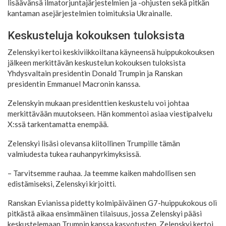
lisäävänsä ilmatorjuntajärjestelmien ja -ohjusten sekä pitkän
kantaman asejärjestelmien toimituksia Ukrainalle.
Keskusteluja kokouksen tuloksista
Zelenskyi kertoi keskiviikkoiltana käyneensä huippukokouksen
jälkeen merkittävän keskustelun kokouksen tuloksista
Yhdysvaltain presidentin Donald Trumpin ja Ranskan
presidentin Emmanuel Macronin kanssa.
Zelenskyin mukaan presidenttien keskustelu voi johtaa
merkittävään muutokseen. Hän kommentoi asiaa viestipalvelu
X:ssä tarkentamatta enempää.
Zelenskyi lisäsi olevansa kiitollinen Trumpille tämän
valmiudesta tukea rauhanpyrkimyksissä.
– Tarvitsemme rauhaa. Ja teemme kaiken mahdollisen sen
edistämiseksi, Zelenskyi kirjoitti.
Ranskan Evianissa pidetty kolmipäiväinen G7-huippukokous oli
pitkästä aikaa ensimmäinen tilaisuus, jossa Zelenskyi pääsi
keskustelemaan Trumpin kanssa kasvotusten. Zelenskyi kertoi