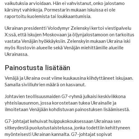
vaikutuksia arvioidaan. Hän ei vahvistanut, onko jalostamo
kärsinyt vahinkoja. Pormestarin mukaan iskuissa ei ole
raportoitu kuolemista tai loukkaantumisia.
Ukrainan presidentti Volodymyr Zelenskyi kertoi viestipalvelu
X:ssä, että iskujen Moskovaan ja öljynjalostamoon on tarkoitus
vastata Venäjän hyökkäyksiin. Zelenskyin mukaan Ukraina iski
myös Rostovin alueelle sekä Venäjän miehittämille alueille
Ukrainassa.
Painostusta lisätään
Venäjä ja Ukraina ovat viime kuukausina kiihdyttäneet iskujaan.
Samalla siviiliuhrien määrä on kasvanut.
Johtavien teollisuusmaiden G7-ryhmä julkaisi keskiviikkona
yhteislausunnon, jossa korostetaan tukea Ukrainalle ja
ilmoitetaan Venäjään kohdistuvan painostuksen lisäämisestä.
G7-johtajat kehuivat huippukokouksessaan Ukrainaa sen
sitkeydestä puolustustaistelussa, jonka todettiin kehittyneen
myönteisesti Ukrainan kannalta. G7-johtajat sopivat