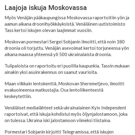
Laajoja iskuja Moskovassa
Myös Venäjän pääkaupungissa Moskovassa raportoitiin yön ja
aamun aikana droonihyökkäyksistä. Venäläinen uutistoimisto
Tass kertoi iskujen olevan laajimmat vuosiin.
Moskovan pormestari Sergei Sobjanin ilmoitti, että noin 180
droonia oli torjuttu. Venäjän asevoimat kertoi torjuneensa yön
aikana maassa yhteensä yli 500 ukrainalaista droonia.
Tulipaloista on raportoitu eri puolilla kaupunkia. Tassin mukaan
ainakin yksi asuinrakennus on saanut vaurioita.
Maan vilkkain lentokenttä, Moskovan Sheremetjevo, ilmoitti
evakuoineensa matkustajia. Osa lentoliikenteestä
keskeytettiin.
Venäläiset medialähteet sekä ukrainalainen Kyiv Independent
raportoivat, että iskuja kohdistui myös öljynjalostamoon, joka
on tulessa. Ukraina iski jalostamoon viimeksi tiistaina.
Pormestari Sobjanin kirjoitti Telegramissa, että iskujen