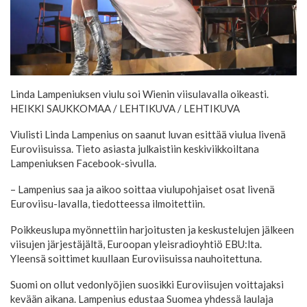
Linda Lampeniuksen viulu soi Wienin viisulavalla oikeasti.
HEIKKI SAUKKOMAA / LEHTIKUVA
/ LEHTIKUVA
Viulisti Linda Lampenius on saanut luvan esittää viulua livenä
Euroviisuissa. Tieto asiasta julkaistiin keskiviikkoiltana
Lampeniuksen Facebook-sivulla.
– Lampenius saa ja aikoo soittaa viulupohjaiset osat livenä
Euroviisu-lavalla, tiedotteessa ilmoitettiin.
Poikkeuslupa myönnettiin harjoitusten ja keskustelujen jälkeen
viisujen järjestäjältä, Euroopan yleisradioyhtiö EBU:lta.
Yleensä soittimet kuullaan Euroviisuissa nauhoitettuna.
Suomi on ollut vedonlyöjien suosikki Euroviisujen voittajaksi
kevään aikana. Lampenius edustaa Suomea yhdessä laulaja