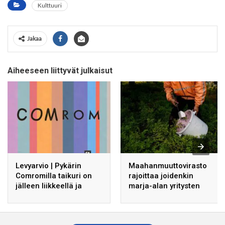
Kulttuuri
Jakaa
Aiheeseen liittyvät julkaisut
Levyarvio | Pykärin
Maahanmuuttovirasto
Comromilla taikuri on
rajoittaa joidenkin
jälleen liikkeellä ja
marja-alan yritysten
tekee paluun
mahdollisuuksia
soolouransa
rekrytoida työntekijöitä
alkuvaiheisiin
kolmansista maista.