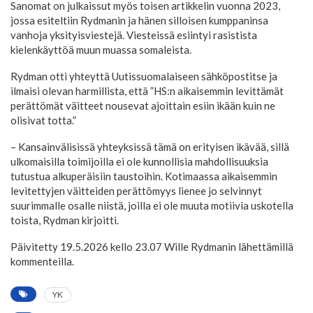
Sanomat on julkaissut myös toisen artikkelin vuonna 2023,
jossa esiteltiin Rydmanin ja hänen silloisen kumppaninsa
vanhoja yksityisviestejä. Viesteissä esiintyi rasistista
kielenkäyttöä muun muassa somaleista.
Rydman otti yhteyttä Uutissuomalaiseen sähköpostitse ja
ilmaisi olevan harmillista, että ”HS:n aikaisemmin levittämät
perättömät väitteet nousevat ajoittain esiin ikään kuin ne
olisivat totta.”
– Kansainvälisissä yhteyksissä tämä on erityisen ikävää, sillä
ulkomaisilla toimijoilla ei ole kunnollisia mahdollisuuksia
tutustua alkuperäisiin taustoihin. Kotimaassa aikaisemmin
levitettyjen väitteiden perättömyys lienee jo selvinnyt
suurimmalle osalle niistä, joilla ei ole muuta motiivia uskotella
toista, Rydman kirjoitti.
Päivitetty 19.5.2026 kello 23.07 Wille Rydmanin lähettämillä
kommenteilla.
YK