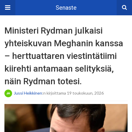
Senaste
Ministeri Rydman julkaisi
yhteiskuvan Meghanin kanssa
– herttuattaren viestintätiimi
kiirehti antamaan selityksiä,
näin Rydman totesi.
Jussi Heikkinen
:n kirjoittama 19 toukokuun, 2026