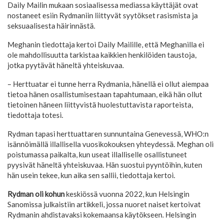
Daily Mailin mukaan sosiaalisessa mediassa käyttäjät ovat
nostaneet esiin Rydmaniin liittyvät syytökset rasismista ja
seksuaalisesta häirinnästä.
Meghanin tiedottaja kertoi Daily Mailille, että Meghanilla ei
ole mahdollisuutta tarkistaa kaikkien henkilöiden taustoja,
jotka pyytävät häneltä yhteiskuvaa.
– Herttuatar ei tunne herra Rydmania, hänellä ei ollut aiempaa
tietoa hänen osallistumisestaan tapahtumaan, eikä hän ollut
tietoinen häneen liittyvistä huolestuttavista raporteista,
tiedottaja totesi.
Rydman tapasi herttuattaren sunnuntaina Genevessä, WHO:n
isännöimällä illallisella vuosikokouksen yhteydessä. Meghan oli
poistumassa paikalta, kun useat illalliselle osallistuneet
pyysivät häneltä yhteiskuvaa. Hän suostui pyyntöihin, kuten
hän usein tekee, kun aika sen sallii, tiedottaja kertoi.
Rydman oli kohun
keskiössä vuonna 2022, kun Helsingin
Sanomissa julkaistiin artikkeli, jossa nuoret naiset kertoivat
Rydmanin ahdistavaksi kokemaansa käytökseen. Helsingin