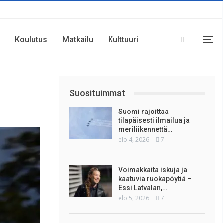
Koulutus
Matkailu
Kulttuuri
Suosituimmat
Suomi rajoittaa
tilapäisesti ilmailua ja
meriliikennettä…
elo 4, 2026
7
Voimakkaita iskuja ja
kaatuvia ruokapöytiä –
Essi Latvalan,…
elo 5, 2026
7