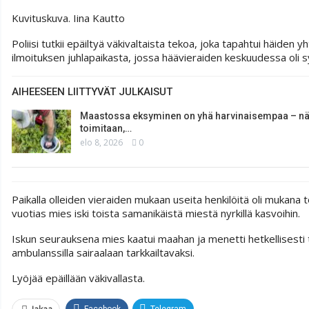
Kuvituskuva.
Iina Kautto
Poliisi tutkii epäiltyä väkivaltaista tekoa, joka tapahtui häid
ilmoituksen juhlapaikasta, jossa häävieraiden keskuudessa oli sy
AIHEESEEN LIITTYVÄT JULKAISUT
Maastossa eksyminen on yhä harvinaisempaa – nä
toimitaan,…
elo 8, 2026
0
Paikalla olleiden vieraiden mukaan useita henkilöitä oli mukana 
vuotias mies iski toista samanikäistä miestä nyrkillä kasvoihin.
Iskun seurauksena mies kaatui maahan ja menetti hetkellisesti ta
ambulanssilla sairaalaan tarkkailtavaksi.
Lyöjää epäillään väkivallasta.