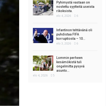
Pyhimystä vastaan on
nostettu syytteitä useista
rikoksista.
elo 4, 2026
6
Infantinon tehtävänä oli
puhdistaa FIFA
korruptiosta – 10…
elo 3, 2026
6
Lommin perheen
kesämökistä tuli
ongelmitta pysyvä
asunto…
elo 4, 2026
5