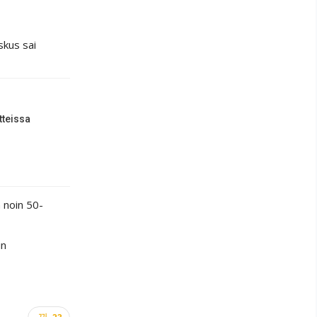
skus sai
tteissa
n noin 50-
in