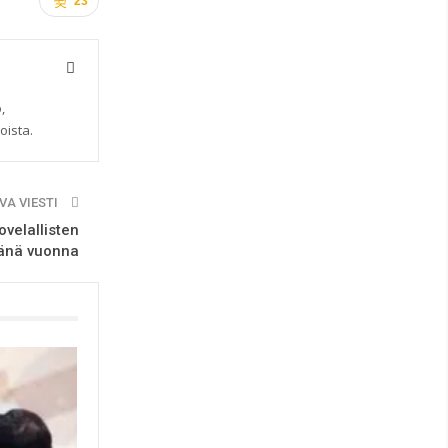
23
,
oista.
VA VIESTI
ovelallisten
tänä vuonna