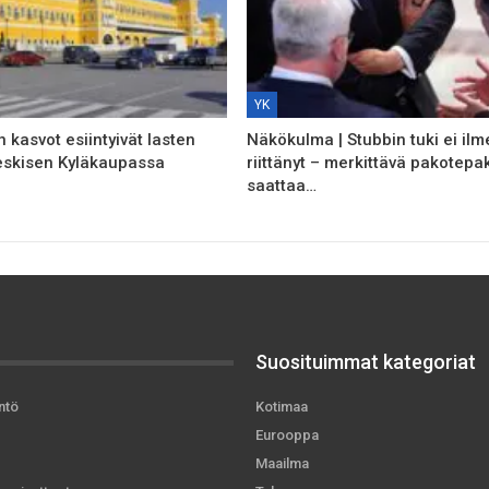
YK
 kasvot esiintyivät lasten
Näkökulma | Stubbin tuki ei ilm
eskisen Kyläkaupassa
riittänyt – merkittävä pakotepak
saattaa…
Suosituimmat kategoriat
ntö
Kotimaa
Eurooppa
Maailma