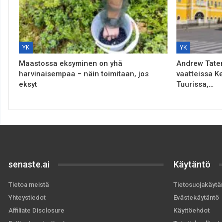
YK
YK
Maastossa eksyminen on yhä
Andrew Taten
harvinaisempaa – näin toimitaan, jos
vaatteissa K
eksyt
Tuurissa,…
senaste.ai
Käytäntö
Tietoa meistä
Tietosuojakäytä
Yhteystiedot
Evästekäytäntö
Affiliate Disclosure
Käyttöehdot