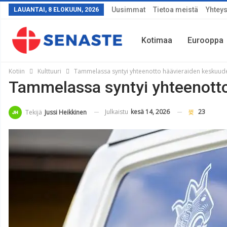
Uusimmat
Tietoa meistä
Yhteys
LAUANTAI, 8 ELOKUUN, 2026
Kotimaa
Eurooppa
Kotiin
Kulttuuri
Tammelassa syntyi yhteenotto häävieraiden keskuud
Tammelassa syntyi yhteenotto
Sää
Julkaistu
kesä 14, 2026
23
Tekijä
Jussi Heikkinen