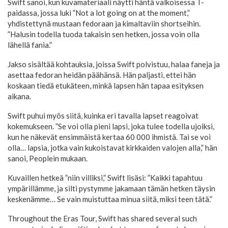
Swift sanoi, kun kuvamateriaali näytti häntä valkoisessa T-
paidassa, jossa luki ”Not a lot going on at the moment,”
yhdistettynä mustaan fedoraan ja kimaltaviin shortseihin.
”Halusin todella tuoda takaisin sen hetken, jossa voin olla
lähellä fania.”
Jakso sisältää kohtauksia, joissa Swift polvistuu, halaa faneja ja
asettaa fedoran heidän päähänsä. Hän paljasti, ettei hän
koskaan tiedä etukäteen, minkä lapsen hän tapaa esityksen
aikana.
Swift puhui myös siitä, kuinka eri tavalla lapset reagoivat
kokemukseen. ”Se voi olla pieni lapsi, joka tulee todella ujoiksi,
kun he näkevät ensimmäistä kertaa 60 000 ihmistä. Tai se voi
olla… lapsia, jotka vain kukoistavat kirkkaiden valojen alla,” hän
sanoi, Peoplein mukaan.
Kuvaillen hetkeä ”niin villiksi,” Swift lisäsi: ”Kaikki tapahtuu
ympärillämme, ja silti pystymme jakamaan tämän hetken täysin
keskenämme… Se vain muistuttaa minua siitä, miksi teen tätä.”
Throughout the Eras Tour, Swift has shared several such