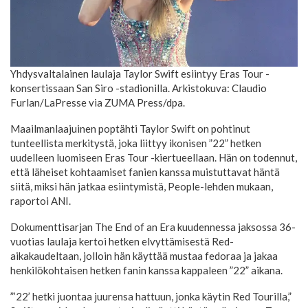
Yhdysvaltalainen laulaja Taylor Swift esiintyy Eras Tour -
konsertissaan San Siro -stadionilla. Arkistokuva: Claudio
Furlan/LaPresse via ZUMA Press/dpa.
Maailmanlaajuinen poptähti Taylor Swift on pohtinut
tunteellista merkitystä, joka liittyy ikonisen ”22” hetken
uudelleen luomiseen Eras Tour -kiertueellaan. Hän on todennut,
että läheiset kohtaamiset fanien kanssa muistuttavat häntä
siitä, miksi hän jatkaa esiintymistä, People-lehden mukaan,
raportoi ANI.
Dokumenttisarjan The End of an Era kuudennessa jaksossa 36-
vuotias laulaja kertoi hetken elvyttämisestä Red-
aikakaudeltaan, jolloin hän käyttää mustaa fedoraa ja jakaa
henkilökohtaisen hetken fanin kanssa kappaleen ”22” aikana.
”’22’ hetki juontaa juurensa hattuun, jonka käytin Red Tourilla,”