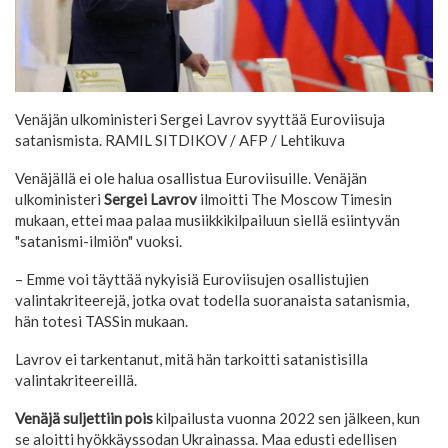
Venäjän ulkoministeri Sergei Lavrov syyttää Euroviisuja
satanismista.
RAMIL SITDIKOV / AFP / Lehtikuva
Venäjällä ei ole halua osallistua Euroviisuille. Venäjän
ulkoministeri
Sergei Lavrov
ilmoitti The Moscow Timesin
mukaan, ettei maa palaa musiikkikilpailuun siellä esiintyvän
"satanismi-ilmiön" vuoksi.
– Emme voi täyttää nykyisiä Euroviisujen osallistujien
valintakriteerejä, jotka ovat todella suoranaista satanismia,
hän totesi TASSin mukaan.
Lavrov ei tarkentanut, mitä hän tarkoitti satanistisilla
valintakriteereillä.
Venäjä suljettiin pois
kilpailusta vuonna 2022 sen jälkeen, kun
se aloitti hyökkäyssodan Ukrainassa. Maa edusti edellisen