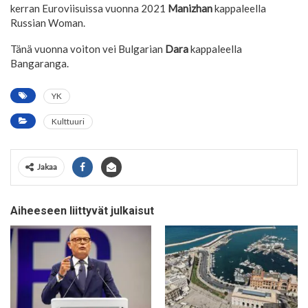
kerran Euroviisuissa vuonna 2021
Manizhan
kappaleella
Russian Woman.
Tänä vuonna voiton vei Bulgarian
Dara
kappaleella
Bangaranga.
YK
Kulttuuri
Jakaa
Aiheeseen liittyvät julkaisut