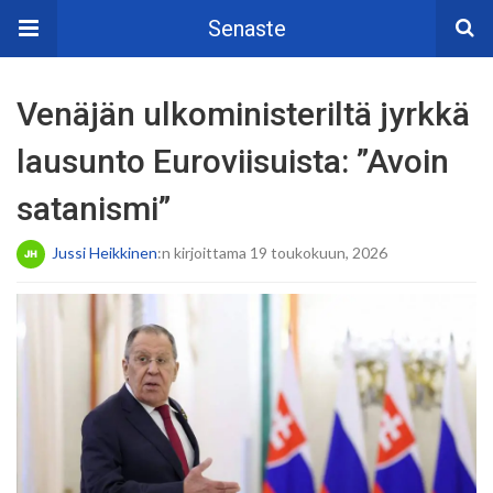
Senaste
Venäjän ulkoministeriltä jyrkkä
lausunto Euroviisuista: ”Avoin
satanismi”
Jussi Heikkinen
:n kirjoittama 19 toukokuun, 2026