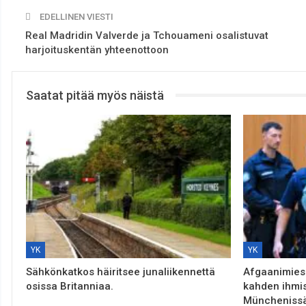
EDELLINEN VIESTI
Real Madridin Valverde ja Tchouameni osalistuvat
harjoituskentän yhteenottoon
Saatat pitää myös näistä
YK
YK
Sähkönkatkos häiritsee junaliikennettä
Afgaanimies 
osissa Britanniaa.
kahden ihmi
Müncheniss