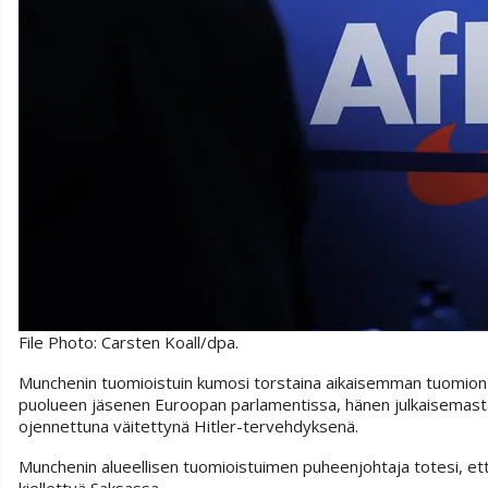
File Photo: Carsten Koall/dpa.
Munchenin tuomioistuin kumosi torstaina aikaisemman tuomion ja
puolueen jäsenen Euroopan parlamentissa, hänen julkaisemastaa
ojennettuna väitettynä Hitler-tervehdyksenä.
Munchenin alueellisen tuomioistuimen puheenjohtaja totesi, että
kiellettyä Saksassa.