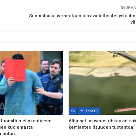
SEURAA
Suomalaisia varoitetaan ultraviolettisäteilystä ih
vä
YK
YRITYKSET
tuomittiin elinkautiseen
Alhaiset jokivedet uhkaavat sa
sen kuolemasta
kemianteollisuuden tuotantoa.
ä auton…