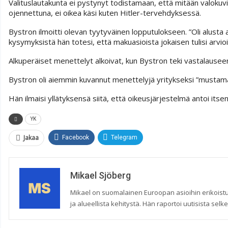
Valituslautakunta ei pystynyt todistamaan, että mitään valokuvista
ojennettuna, ei oikea käsi kuten Hitler-tervehdyksessä.
Bystron ilmoitti olevan tyytyväinen lopputulokseen. ”Oli alusta
kysymyksistä hän totesi, että makuasioista jokaisen tulisi arvioi
Alkuperäiset menettelyt alkoivat, kun Bystron teki vastalaus
Bystron oli aiemmin kuvannut menettelyjä yritykseksi ”mustama
Hän ilmaisi yllätyksensä siitä, että oikeusjärjestelmä antoi itsens
YK
Jakaa
Facebook
Telegram
Mikael Sjöberg
Mikael on suomalainen Euroopan asioihin erikoistu
ja alueellista kehitystä. Hän raportoi uutisista selke