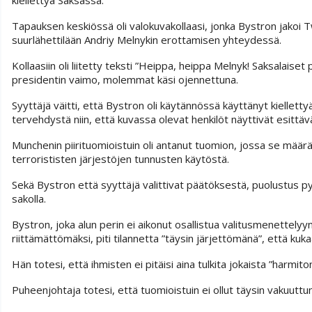
Tapauksen keskiössä oli valokuvakollaasi, jonka Bystron jakoi T
suurlähettilään Andriy Melnykin erottamisen yhteydessä.
Kollaasiin oli liitetty teksti ”Heippa, heippa Melnyk! Saksalaiset 
presidentin vaimo, molemmat käsi ojennettuna.
Syyttäjä väitti, että Bystron oli käytännössä käyttänyt kiellett
tervehdystä niin, että kuvassa olevat henkilöt näyttivät esittävä
Munchenin piirituomioistuin oli antanut tuomion, jossa se määräs
terrorististen järjestöjen tunnusten käytöstä.
Sekä Bystron että syyttäjä valittivat päätöksestä, puolustus 
sakolla.
Bystron, joka alun perin ei aikonut osallistua valitusmenettelyyn
riittämättömäksi, piti tilannetta ”täysin järjettömänä”, että kukaa
Hän totesi, että ihmisten ei pitäisi aina tulkita jokaista ”harmit
Puheenjohtaja totesi, että tuomioistuin ei ollut täysin vakuuttunu