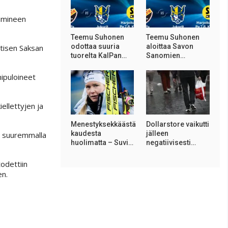
oimineen
Teemu Suhonen
Teemu Suhonen
odottaa suuria
aloittaa Savon
entisen Saksan
tuorelta KalPan…
Sanomien…
nipuloineet
ellettyjen ja
Menestyksekkäästä
Dollarstore vaikutti
kaudesta
jälleen
a suuremmalla
huolimatta – Suvi…
negatiivisesti…
todettiin
en.