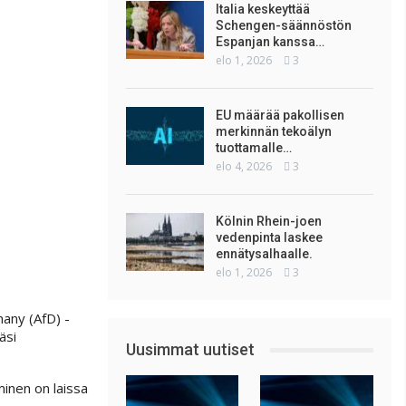
Italia keskeyttää
Schengen-säännöstön
Espanjan kanssa…
elo 1, 2026
3
EU määrää pakollisen
merkinnän tekoälyn
tuottamalle…
elo 4, 2026
3
Kölnin Rhein-joen
vedenpinta laskee
ennätysalhaalle.
elo 1, 2026
3
many (AfD) -
äsi
Uusimmat uutiset
minen on laissa