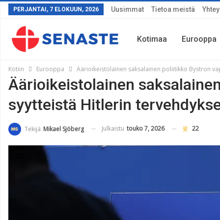
Uusimmat
Tietoa meistä
Yhtey
PERJANTAI, 7 ELOKUUN, 2026
Kotimaa
Eurooppa
Kotiin
Eurooppa
Äärioikeistolainen saksalainen poliitikko Bystron vap
Äärioikeistolainen saksalainen
Sää
syytteistä Hitlerin tervehdyks
Julkaistu
touko 7, 2026
22
Tekijä
Mikael Sjöberg