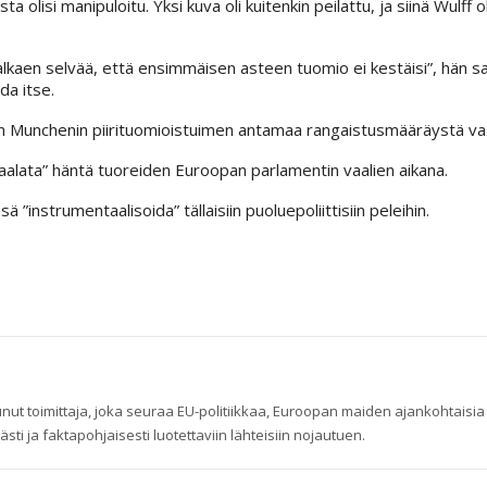
 olisi manipuloitu. Yksi kuva oli kuitenkin peilattu, ja siinä Wulff o
 alkaen selvää, että ensimmäisen asteen tuomio ei kestäisi”, hän s
da itse.
een Munchenin piirituomioistuimen antamaa rangaistusmääräystä va
alata” häntä tuoreiden Euroopan parlamentin vaalien aikana.
ä ”instrumentaalisoida” tällaisiin puoluepoliittisiin peleihin.
nut toimittaja, joka seuraa EU-politiikkaa, Euroopan maiden ajankohtaisi
ästi ja faktapohjaisesti luotettaviin lähteisiin nojautuen.