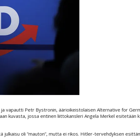
 vapautti Petr Bystronin, äärioikeistolaisen Alternative for Ger
n kuvasta, jossa entinen liittokansleri Angela Merkel esitetään k
 julkaisu oli ”mauton”, mutta ei rikos. Hitler-tervehdyksen esittä