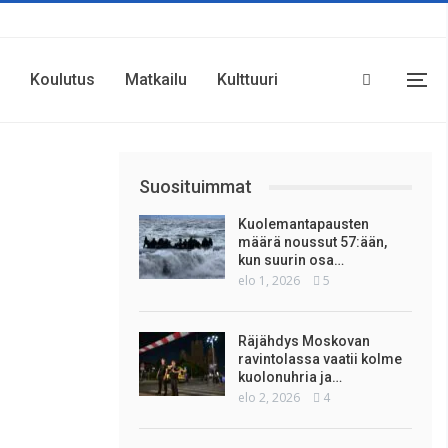
Koulutus
Matkailu
Kulttuuri
Suosituimmat
Kuolemantapausten
määrä noussut 57:ään,
kun suurin osa…
elo 1, 2026
5
Räjähdys Moskovan
ravintolassa vaatii kolme
kuolonuhria ja…
elo 2, 2026
4