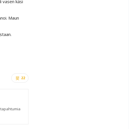
li vasen käsi
anoi. Maun
staan.
22
a tapahtumia