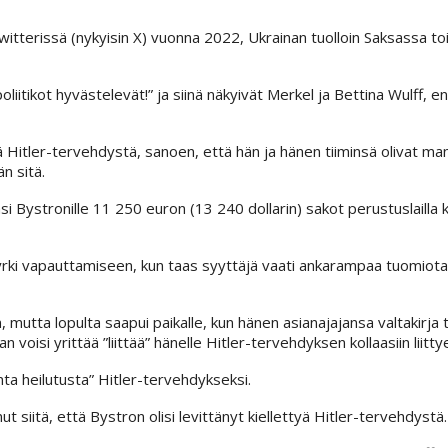
witterissä (nykyisin X) vuonna 2022, Ukrainan tuolloin Saksassa t
poliitikot hyvästelevät!” ja siinä näkyivät Merkel ja Bettina Wulff, 
yä Hitler-tervehdystä, sanoen, että hän ja hänen tiiminsä olivat ma
n sitä.
i Bystronille 11 250 euron (13 240 dollarin) sakot perustuslailla ki
pyrki vapauttamiseen, kun taas syyttäjä vaati ankarampaa tuomiot
, mutta lopulta saapui paikalle, kun hänen asianajajansa valtakirja 
n voisi yrittää ”liittää” hänelle Hitler-tervehdyksen kollaasiin liitty
onta heilutusta” Hitler-tervehdykseksi.
t siitä, että Bystron olisi levittänyt kiellettyä Hitler-tervehdystä.