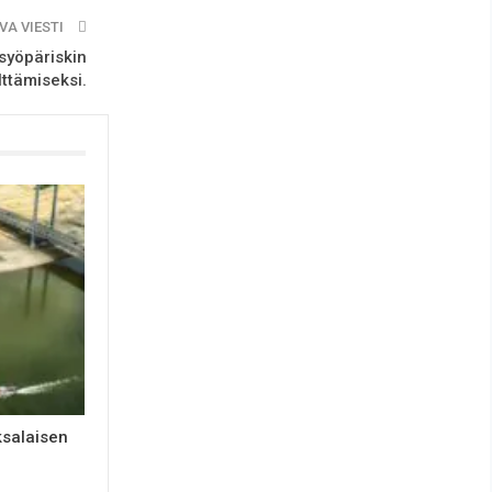
VA VIESTI
osyöpäriskin
lttämiseksi.
ksalaisen