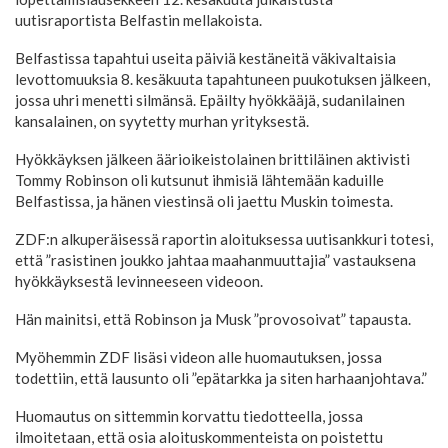
uutisraportista Belfastin mellakoista.
Belfastissa tapahtui useita päiviä kestäneitä väkivaltaisia
levottomuuksia 8. kesäkuuta tapahtuneen puukotuksen jälkeen,
jossa uhri menetti silmänsä. Epäilty hyökkääjä, sudanilainen
kansalainen, on syytetty murhan yrityksestä.
Hyökkäyksen jälkeen äärioikeistolainen brittiläinen aktivisti
Tommy Robinson oli kutsunut ihmisiä lähtemään kaduille
Belfastissa, ja hänen viestinsä oli jaettu Muskin toimesta.
ZDF:n alkuperäisessä raportin aloituksessa uutisankkuri totesi,
että ”rasistinen joukko jahtaa maahanmuuttajia” vastauksena
hyökkäyksestä levinneeseen videoon.
Hän mainitsi, että Robinson ja Musk ”provosoivat” tapausta.
Myöhemmin ZDF lisäsi videon alle huomautuksen, jossa
todettiin, että lausunto oli ”epätarkka ja siten harhaanjohtava.”
Huomautus on sittemmin korvattu tiedotteella, jossa
ilmoitetaan, että osia aloituskommenteista on poistettu