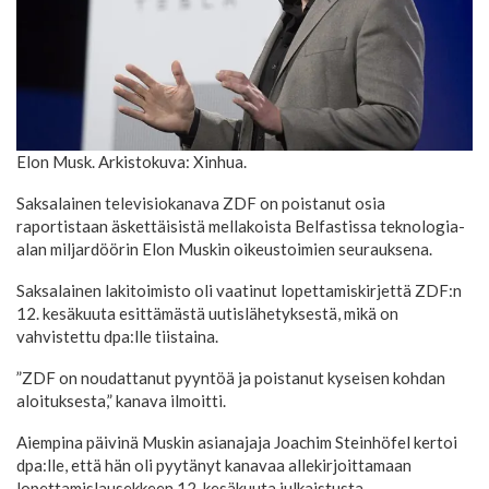
Elon Musk. Arkistokuva: Xinhua.
Saksalainen televisiokanava ZDF on poistanut osia
raportistaan äskettäisistä mellakoista Belfastissa teknologia-
alan miljardöörin Elon Muskin oikeustoimien seurauksena.
Saksalainen lakitoimisto oli vaatinut lopettamiskirjettä ZDF:n
12. kesäkuuta esittämästä uutislähetyksestä, mikä on
vahvistettu dpa:lle tiistaina.
”ZDF on noudattanut pyyntöä ja poistanut kyseisen kohdan
aloituksesta,” kanava ilmoitti.
Aiempina päivinä Muskin asianajaja Joachim Steinhöfel kertoi
dpa:lle, että hän oli pyytänyt kanavaa allekirjoittamaan
lopettamislausekkeen 12. kesäkuuta julkaistusta