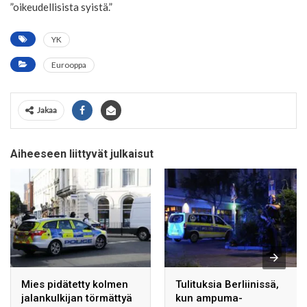
”oikeudellisista syistä.”
YK
Eurooppa
Jakaa
Aiheeseen liittyvät julkaisut
Mies pidätetty kolmen
Tulituksia Berliinissä,
jalankulkijan törmättyä
kun ampuma-