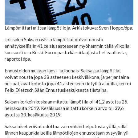
Lämpömittari mittaa lämpötiloja. Arkistokuva: Sven Hoppe/dpa.
Joissakin Saksan osissa lämpötilat voivat nousta
ennätyksellisiin 41 celsiusasteeseen myöhemmin tällä viikolla,
kun suuri osa Keski-Euroopasta kärsii laajasta helleaallosta,
raportoi dpa.
Ennusteiden mukaan länsi- ja lounais-Saksassa lämpötilat
voivat nousta jopa 38 asteeseen keskiviikkona, ja perjantaina
ne saattavat kohota jopa 41 asteeseen tietyillä alueilla, kertoi
Felix Dietzsch Sään Ennustuskeskuksesta tiistaina.
Saksan korkein koskaan mitattu lämpötila oli 41,2 astetta 25.
heinäkuuta 2019. Kesäkuussa mitattu korkein arvo oli 39,6
astetta 30. kesäkuuta 2019.
Saksalaiset voivat odottaa vain vähän helpotusta yöllä, sillä
lännen kaupunkialueilla lämpötilojen ennustetaan pysyvän yli