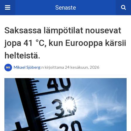
Senaste
Saksassa lämpötilat nousevat
jopa 41 °C, kun Eurooppa kärsii
helteistä.
Mikael Sjöberg
:n kirjoittama 24 kesäkuun, 2026