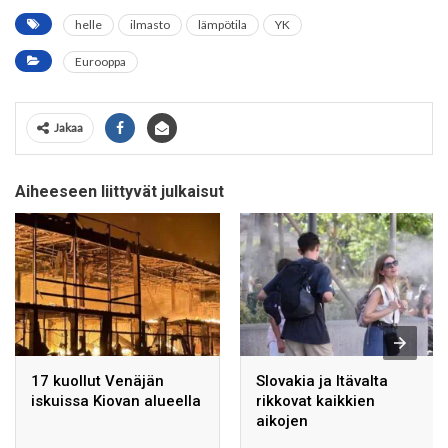
helle
ilmasto
lämpötila
YK
Eurooppa
Jakaa
Aiheeseen liittyvät julkaisut
17 kuollut Venäjän
Slovakia ja Itävalta
iskuissa Kiovan alueella
rikkovat kaikkien
aikojen
lämpöennätyksiä