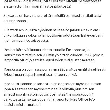
24 asteen – olosuhteet, joita Dietzsch kuvaili ”periaatteessa
sietämättömiksi ilman ilmastointilaitosta.”
Saksassa on harvinaista, että ihmisillä on ilmastointilaitteita
asunnoissaan.
Dietzsch arvioi, että nykyinen helleaalto jatkuu ainakin ensi
viikon alkuun saakka, ja lämpötilojen odotetaan laskevan vain
hieman maan luoteisosassa.
Ihmiset kärsivät kuumuudesta muualla Euroopassa, ja
Ranskassa mitattiin sen kuumin yö sitten vuoden 1947, jolloin
lämpötila oli 21,6 astetta, alustavien mittausten mukaan.
Ranskassa on voimassa punainen säävaroitus ennätyksellisesti
54:ssä maan departementissa helteen vuoksi.
Isossa-Britanniassa lämpötilojen odotetaan myös nousevan
jopa 40 asteeseen myöhemmin tällä viikolla, kun ihmisen
aiheuttama ilmastonmuutos voimistaa ”helmiäiskupolin”
vaikutusta Länsi-Euroopan yllä, raportoi Met Office PA-
uutistoimiston mukaan.