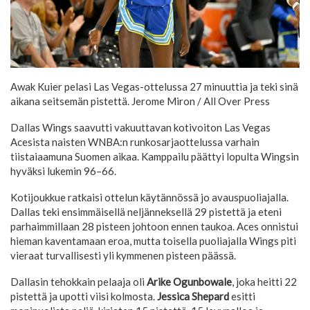
Awak Kuier pelasi Las Vegas-ottelussa 27 minuuttia ja teki sinä
aikana seitsemän pistettä.
Jerome Miron / All Over Press
Dallas Wings saavutti vakuuttavan kotivoiton Las Vegas
Acesista naisten WNBA:n runkosarjaottelussa varhain
tiistaiaamuna Suomen aikaa. Kamppailu päättyi lopulta Wingsin
hyväksi lukemin 96–66.
Kotijoukkue ratkaisi ottelun käytännössä jo avauspuoliajalla.
Dallas teki ensimmäisellä neljänneksellä 29 pistettä ja eteni
parhaimmillaan 28 pisteen johtoon ennen taukoa. Aces onnistui
hieman kaventamaan eroa, mutta toisella puoliajalla Wings piti
vieraat turvallisesti yli kymmenen pisteen päässä.
Dallasin tehokkain pelaaja oli
Arike Ogunbowale
, joka heitti 22
pistettä ja upotti viisi kolmosta.
Jessica Shepard
esitti