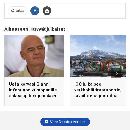
Jakaa
Aiheeseen liittyvät julkaisut
Uefa korvasi Gianni
IOC julkaisee
Infantinon kumppanille
verkkohäirintäraportin,
salassapitosopimuksen.
tavoitteena parantaa
urheilijoiden suojaa.
View Desktop Version