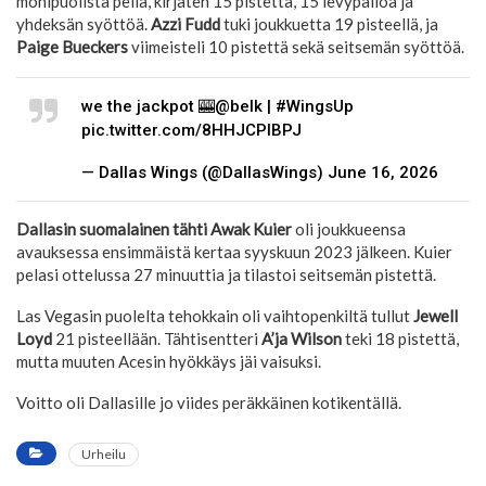
monipuolista peliä, kirjaten 15 pistettä, 15 levypalloa ja
yhdeksän syöttöä.
Azzi Fudd
tuki joukkuetta 19 pisteellä, ja
Paige Bueckers
viimeisteli 10 pistettä sekä seitsemän syöttöä.
we the jackpot 🎰@belk | #WingsUp
pic.twitter.com/8HHJCPlBPJ
— Dallas Wings (@DallasWings) June 16, 2026
Dallasin suomalainen tähti
Awak Kuier
oli joukkueensa
avauksessa ensimmäistä kertaa syyskuun 2023 jälkeen. Kuier
pelasi ottelussa 27 minuuttia ja tilastoi seitsemän pistettä.
Las Vegasin puolelta tehokkain oli vaihtopenkiltä tullut
Jewell
Loyd
21 pisteellään. Tähtisentteri
A’ja Wilson
teki 18 pistettä,
mutta muuten Acesin hyökkäys jäi vaisuksi.
Voitto oli Dallasille jo viides peräkkäinen kotikentällä.
Urheilu