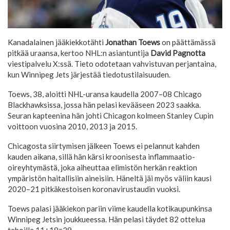
Kanadalainen jääkiekkotähti
Jonathan Toews
on päättämässä
pitkää uraansa, kertoo NHL:n asiantuntija
David Pagnotta
viestipalvelu X:ssä. Tieto odotetaan vahvistuvan perjantaina,
kun Winnipeg Jets järjestää tiedotustilaisuuden.
Toews, 38, aloitti NHL-uransa kaudella 2007–08 Chicago
Blackhawksissa, jossa hän pelasi kevääseen 2023 saakka.
Seuran kapteenina hän johti Chicagon kolmeen Stanley Cupin
voittoon vuosina 2010, 2013 ja 2015.
Chicagosta siirtymisen jälkeen Toews ei pelannut kahden
kauden aikana, sillä hän kärsi kroonisesta inflammaatio-
oireyhtymästä, joka aiheuttaa elimistön herkän reaktion
ympäristön haitallisiin aineisiin. Häneltä jäi myös väliin kausi
2020–21 pitkäkestoisen koronavirustaudin vuoksi.
Toews palasi jääkiekon pariin viime kaudella kotikaupunkinsa
Winnipeg Jetsin joukkueessa. Hän pelasi täydet 82 ottelua