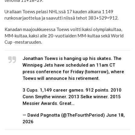
tehoilla 11+18=29.
Urallaan Toews pelasi NHL:ssä 17 kauden aikana 1 149
runkosarjaottelua ja saavutti niissä tehot 383+529=912.
Kanadan maajoukkueessa Toews voitti kaksi olympiakultaa,
MM-kultaa, kaksi alle 20-vuotiaiden MM-kultaa sekä World
Cup -mestaruuden.
Jonathan Toews is hanging up his skates. The
Winnipeg Jets have scheduled an 11am CT
press conference for Friday (tomorrow), where
Toews will announce his retirement.
3 Cups. 1,149 career games. 912 points. 2010
Conn Smythe winner. 2013 Selke winner. 2015
Messier Awards. Great…
— David Pagnotta (@TheFourthPeriod) June 18,
2026