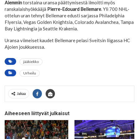
Aiemmin
torstaina uransa päättymisestä ilmoitti myös
ranskalaishyökkääjä
Pierre-Edouard Bellemare
. Yli 700 NHL-
ottelun uran tehnyt Bellemare edusti sarjassa Philadelphia
Flyersia, Vegas Golden Knightsia, Colorado Avalanchea, Tampa
Bay Lightningia ja Seattle Krakenia.
Uransa viimeiset kaudet Bellemare pelasi Sveitsin liigassa HC
Ajoien joukkueessa.
jääkiekko
Urheilu
Jakaa
Aiheeseen liittyvät julkaisut