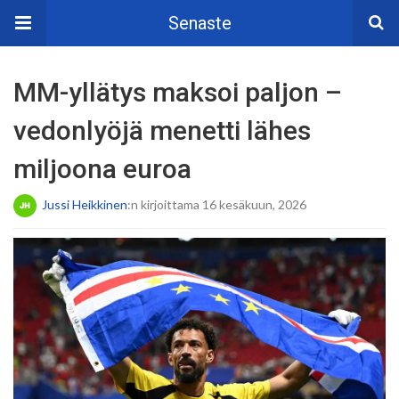
Senaste
MM-yllätys maksoi paljon –
vedonlyöjä menetti lähes
miljoona euroa
Jussi Heikkinen
:n kirjoittama 16 kesäkuun, 2026