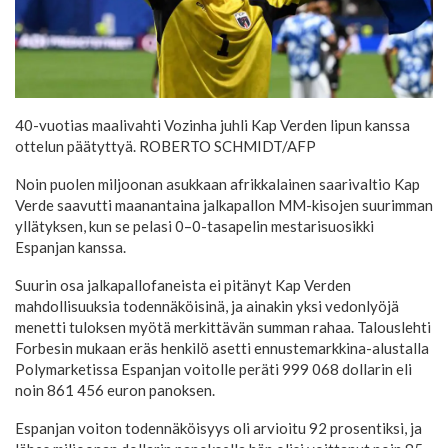
40-vuotias maalivahti Vozinha juhli Kap Verden lipun kanssa
ottelun päätyttyä.
ROBERTO SCHMIDT/AFP
Noin puolen miljoonan asukkaan afrikkalainen saarivaltio Kap
Verde saavutti maanantaina jalkapallon MM-kisojen suurimman
yllätyksen, kun se pelasi 0–0-tasapelin mestarisuosikki
Espanjan kanssa.
Suurin osa jalkapallofaneista ei pitänyt Kap Verden
mahdollisuuksia todennäköisinä, ja ainakin yksi vedonlyöjä
menetti tuloksen myötä merkittävän summan rahaa. Talouslehti
Forbesin mukaan eräs henkilö asetti ennustemarkkina-alustalla
Polymarketissa Espanjan voitolle peräti 999 068 dollarin eli
noin 861 456 euron panoksen.
Espanjan voiton todennäköisyys oli arvioitu 92 prosentiksi, ja