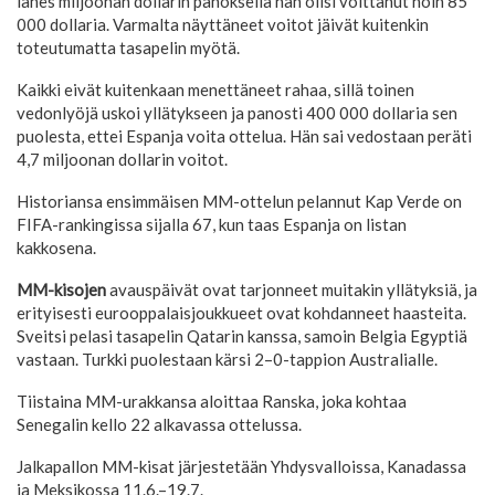
lähes miljoonan dollarin panoksella hän olisi voittanut noin 85
000 dollaria. Varmalta näyttäneet voitot jäivät kuitenkin
toteutumatta tasapelin myötä.
Kaikki eivät kuitenkaan menettäneet rahaa, sillä toinen
vedonlyöjä uskoi yllätykseen ja panosti 400 000 dollaria sen
puolesta, ettei Espanja voita ottelua. Hän sai vedostaan peräti
4,7 miljoonan dollarin voitot.
Historiansa ensimmäisen MM-ottelun pelannut Kap Verde on
FIFA-rankingissa sijalla 67, kun taas Espanja on listan
kakkosena.
MM-kisojen
avauspäivät ovat tarjonneet muitakin yllätyksiä, ja
erityisesti eurooppalaisjoukkueet ovat kohdanneet haasteita.
Sveitsi pelasi tasapelin Qatarin kanssa, samoin Belgia Egyptiä
vastaan. Turkki puolestaan kärsi 2–0-tappion Australialle.
Tiistaina MM-urakkansa aloittaa Ranska, joka kohtaa
Senegalin kello 22 alkavassa ottelussa.
Jalkapallon MM-kisat järjestetään Yhdysvalloissa, Kanadassa
ja Meksikossa 11.6.–19.7.