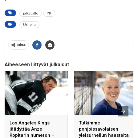
jalkapallo
YK
Urheilu
Jakaa
Aiheeseen liittyvät julkaisut
Los Angeles Kings
Tutkimme
jäädyttää Anze
pohjoissavolaisen
Kopitarin numeron –
yleisurheilun haasteita