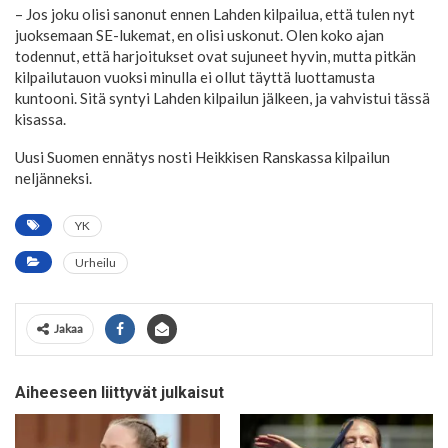
– Jos joku olisi sanonut ennen Lahden kilpailua, että tulen nyt
juoksemaan SE-lukemat, en olisi uskonut. Olen koko ajan
todennut, että harjoitukset ovat sujuneet hyvin, mutta pitkän
kilpailutauon vuoksi minulla ei ollut täyttä luottamusta
kuntooni. Sitä syntyi Lahden kilpailun jälkeen, ja vahvistui tässä
kisassa.
Uusi Suomen ennätys nosti Heikkisen Ranskassa kilpailun
neljänneksi.
YK
Urheilu
Jakaa
Aiheeseen liittyvät julkaisut