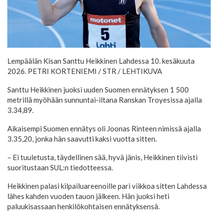
Lempäälän Kisan Santtu Heikkinen Lahdessa 10. kesäkuuta
2026. PETRI KORTENIEMI /
STR / LEHTIKUVA
Santtu Heikkinen juoksi uuden Suomen ennätyksen 1 500
metrillä myöhään sunnuntai-iltana Ranskan Troyesissa ajalla
3.34,89.
Aikaisempi Suomen ennätys oli Joonas Rinteen nimissä ajalla
3.35,20, jonka hän saavutti kaksi vuotta sitten.
– Ei tuuletusta, täydellinen sää, hyvä jänis, Heikkinen tiivisti
suoritustaan SUL:n tiedotteessa.
Heikkinen palasi kilpailuareenoille pari viikkoa sitten Lahdessa
lähes kahden vuoden tauon jälkeen. Hän juoksi heti
paluukisassaan henkilökohtaisen ennätyksensä.