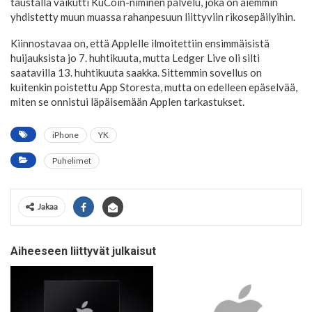
taustalla vaikutti KuCoin-niminen palvelu, joka on aiemmin
yhdistetty muun muassa rahanpesuun liittyviin rikosepäilyihin.
Kiinnostavaa on, että Applelle ilmoitettiin ensimmäisistä
huijauksista jo 7. huhtikuuta, mutta Ledger Live oli silti
saatavilla 13. huhtikuuta saakka. Sittemmin sovellus on
kuitenkin poistettu App Storesta, mutta on edelleen epäselvää,
miten se onnistui läpäisemään Applen tarkastukset.
iPhone
YK
Puhelimet
Jakaa
Aiheeseen liittyvät julkaisut