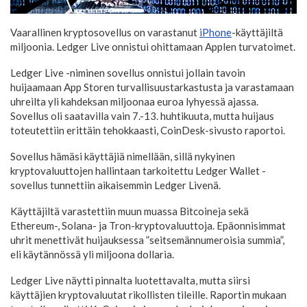
Vaarallinen kryptosovellus on varastanut
iPhone
-käyttäjiltä
miljoonia. Ledger Live onnistui ohittamaan Applen turvatoimet.
Ledger Live -niminen sovellus onnistui jollain tavoin
huijaamaan App Storen turvallisuustarkastusta ja varastamaan
uhreilta yli kahdeksan miljoonaa euroa lyhyessä ajassa.
Sovellus oli saatavilla vain 7.-13. huhtikuuta, mutta huijaus
toteutettiin erittäin tehokkaasti, CoinDesk-sivusto raportoi.
Sovellus hämäsi käyttäjiä nimellään, sillä nykyinen
kryptovaluuttojen hallintaan tarkoitettu Ledger Wallet -
sovellus tunnettiin aikaisemmin Ledger Livenä.
Käyttäjiltä varastettiin muun muassa Bitcoineja sekä
Ethereum-, Solana- ja Tron-kryptovaluuttoja. Epäonnisimmat
uhrit menettivät huijauksessa ”seitsemännumeroisia summia”,
eli käytännössä yli miljoona dollaria.
Ledger Live näytti pinnalta luotettavalta, mutta siirsi
käyttäjien kryptovaluutat rikollisten tileille. Raportin mukaan