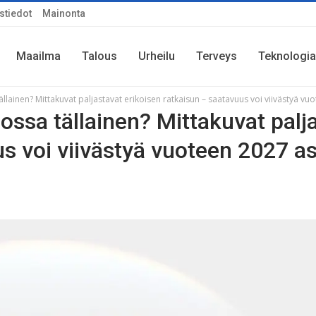
stiedot
Mainonta
Maailma
Talous
Urheilu
Terveys
Teknologia
llainen? Mittakuvat paljastavat erikoisen ratkaisun – saatavuus voi viivästyä vuo
ossa tällainen? Mittakuvat palj
s voi viivästyä vuoteen 2027 as