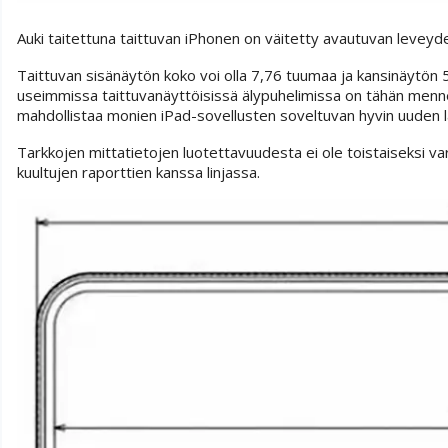
Auki taitettuna taittuvan iPhonen on väitetty avautuvan leveydel
Taittuvan sisänäytön koko voi olla 7,76 tuumaa ja kansinäytön
useimmissa taittuvanäyttöisissä älypuhelimissa on tähän menne
mahdollistaa monien iPad-sovellusten soveltuvan hyvin uuden la
Tarkkojen mittatietojen luotettavuudesta ei ole toistaiseksi va
kuultujen raporttien kanssa linjassa.