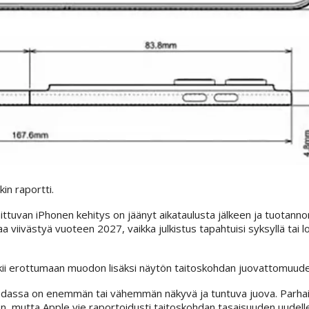
in raportti.
ittuvan iPhonen kehitys on jäänyt aikataulusta jälkeen ja tuotann
a viivästyä vuoteen 2027, vaikka julkistus tapahtuisi syksyllä tai
kii erottumaan muodon lisäksi näytön taitoskohdan juovattomuudel
skohdassa on enemmän tai vähemmän näkyvä ja tuntuva juova. Parh
n, mutta Apple vie raportoidusti taitoskohdan tasaisuuden uudelle