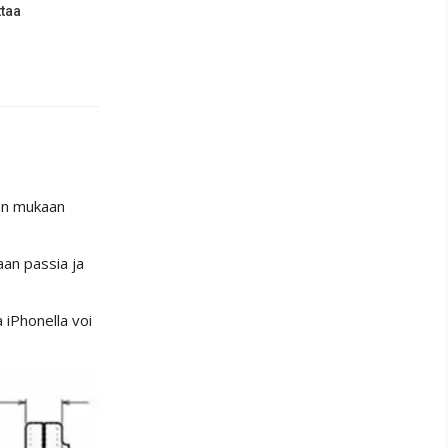
ttaa
ien mukaan
aan passia ja
 iPhonella voi