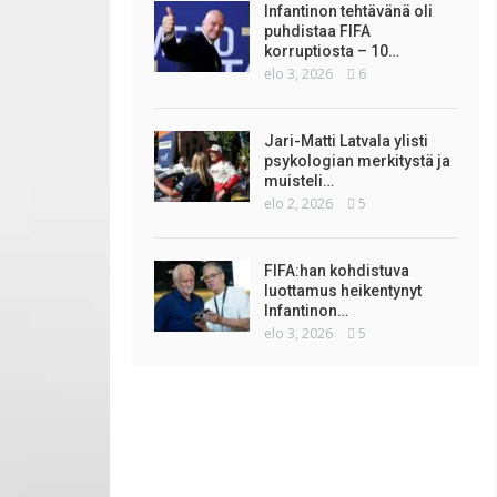
Infantinon tehtävänä oli
puhdistaa FIFA
korruptiosta – 10…
elo 3, 2026
6
Jari-Matti Latvala ylisti
psykologian merkitystä ja
muisteli…
elo 2, 2026
5
FIFA:han kohdistuva
luottamus heikentynyt
Infantinon…
elo 3, 2026
5