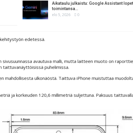
Aikataulu julkaistu: Google Assistant lope
toimintansa…
elo 5, 2026
0
n kehitystyön edetessä.
in sivusuunnassa avautuva malli, mutta laitteen muoto on raportt
n taittuvanäyttöisissä puhelimissa.
nen mahdollisesta ulkonäöstä. Taittuva iPhone muistuttaa muodolt
triä ja korkeuden 120,6 millimetriä suljettuna. Paksuus taittuvalla