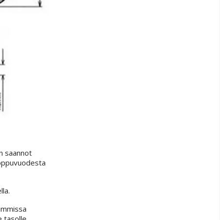
on saannot
 loppuvuodesta
la.
aimmissa
 tasolle.