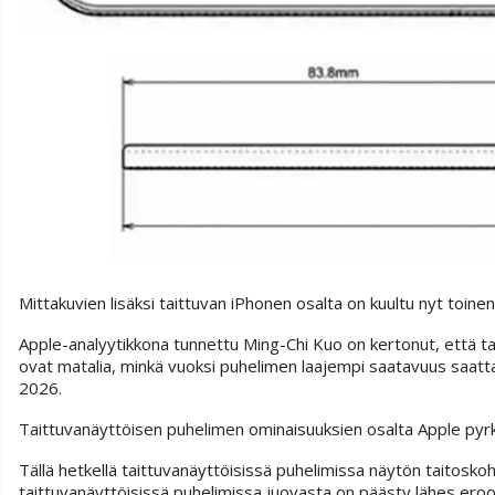
Mittakuvien lisäksi taittuvan iPhonen osalta on kuultu nyt toinenk
Apple-analyytikkona tunnettu Ming-Chi Kuo on kertonut, että ta
ovat matalia, minkä vuoksi puhelimen laajempi saatavuus saatta
2026.
Taittuvanäyttöisen puhelimen ominaisuuksien osalta Apple pyr
Tällä hetkellä taittuvanäyttöisissä puhelimissa näytön taito
taittuvanäyttöisissä puhelimissa juovasta on päästy lähes eroo