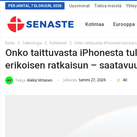
Uusimmat
Tietoa meistä
Yhtey
PERJANTAI, 7 ELOKUUN, 2026
Kotimaa
Eurooppa
Kotiin
Teknologia
Puhelimet
Onko taittuvasta iPhonesta tulossa tä
Onko taittuvasta iPhonesta tul
Sää
erikoisen ratkaisun – saatavuu
Julkaistu
tammi 27, 2026
40
Tekijä
Aleksi Virtanen