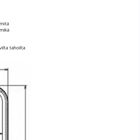
 mitä
 mikä
lta tahoilta