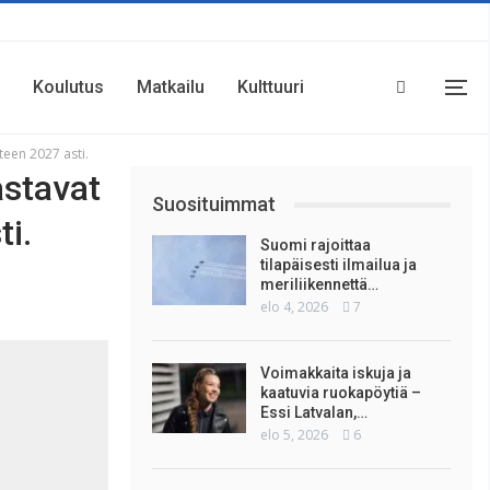
Koulutus
Matkailu
Kulttuuri
teen 2027 asti.
astavat
Suosituimmat
ti.
Suomi rajoittaa
tilapäisesti ilmailua ja
meriliikennettä…
elo 4, 2026
7
Voimakkaita iskuja ja
kaatuvia ruokapöytiä –
Essi Latvalan,…
elo 5, 2026
6