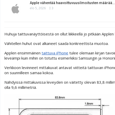
Apple vähentää haavoittuvuusilmoitusten määrää…
elo 5, 2026
3
Huhuja taittuvanäyttöisestä on ollut liikkeellä jo pitkään Apple
Vähitellen huhut ovat alkaneet saada konkreettista muotoa.
Applen ensimmäinen
taittuva iPhone
tulee olemaan kirjan tavo
leveämpi kuin mihin on totuttu esimerkiksi Samsungin ja Honori
Verkkoon levinneet mittakuvat antavat viitteitä taittuvan iPho
on suunnilleen samaa kokoa.
Nähdyissä mittakuvissa leveyden on väitetty olevan 83,8 millime
olla 9,6 millimetriä.