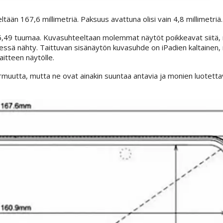
tään 167,6 millimetriä. Paksuus avattuna olisi vain 4,8 millimetriä.
 5,49 tuumaa. Kuvasuhteeltaan molemmat näytöt poikkeavat siitä,
ssä nähty. Taittuvan sisänäytön kuvasuhde on iPadien kaltainen,
itteen näytölle.
rmuutta, mutta ne ovat ainakin suuntaa antavia ja monien luotettavi