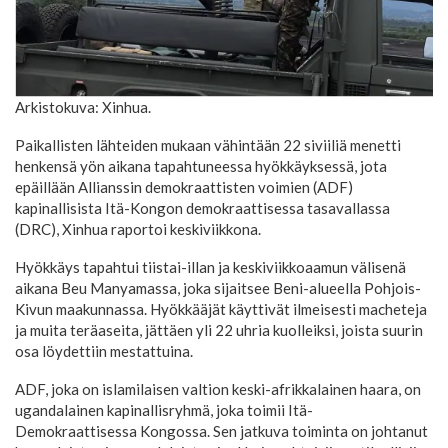
Arkistokuva: Xinhua.
Paikallisten lähteiden mukaan vähintään 22 siviiliä menetti
henkensä yön aikana tapahtuneessa hyökkäyksessä, jota
epäillään Allianssin demokraattisten voimien (ADF)
kapinallisista Itä-Kongon demokraattisessa tasavallassa
(DRC), Xinhua raportoi keskiviikkona.
Hyökkäys tapahtui tiistai-illan ja keskiviikkoaamun välisenä
aikana Beu Manyamassa, joka sijaitsee Beni-alueella Pohjois-
Kivun maakunnassa. Hyökkääjät käyttivät ilmeisesti macheteja
ja muita teräaseita, jättäen yli 22 uhria kuolleiksi, joista suurin
osa löydettiin mestattuina.
ADF, joka on islamilaisen valtion keski-afrikkalainen haara, on
ugandalainen kapinallisryhmä, joka toimii Itä-
Demokraattisessa Kongossa. Sen jatkuva toiminta on johtanut