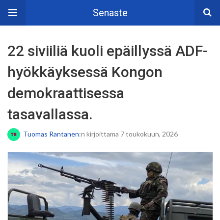
Senaste
22 siviiliä kuoli epäillyssä ADF-
hyökkäyksessä Kongon
demokraattisessa
tasavallassa.
Tuomas Rantanen
:n kirjoittama 7 toukokuun, 2026