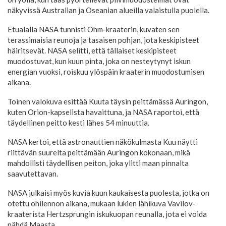
näkyvissä Australian ja Oseanian alueilla valaistulla puolella.
Etualalla NASA tunnisti Ohm-kraaterin, kuvaten sen
terassimaisia reunoja ja tasaisen pohjan, jota keskipisteet
häiritsevät. NASA selitti, että tällaiset keskipisteet
muodostuvat, kun kuun pinta, joka on nesteytynyt iskun
energian vuoksi, roiskuu ylöspäin kraaterin muodostumisen
aikana.
Toinen valokuva esittää Kuuta täysin peittämässä Auringon,
kuten Orion-kapselista havaittuna, ja NASA raportoi, että
täydellinen peitto kesti lähes 54 minuuttia.
NASA kertoi, että astronauttien näkökulmasta Kuu näytti
riittävän suurelta peittämään Auringon kokonaan, mikä
mahdollisti täydellisen peiton, joka ylitti maan pinnalta
saavutettavan.
NASA julkaisi myös kuvia kuun kaukaisesta puolesta, jotka on
otettu ohilennon aikana, mukaan lukien lähikuva Vavilov-
kraaterista Hertzsprungin iskukuopan reunalla, jota ei voida
nähdä Maasta.