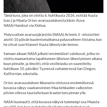
Tämä kuva, joka on otettu 6. huhtikuuta 2026, esittää Kuuta
(vas.) ja Maata Orion-avaruusaluksesta käsin. Kuva:
NASA/Handout via Xinhua.
Yhdysvaltain avaruusjärjestön (NASA) Artemis II -missiotiimi
aloitti 10 päivän kuulentomatkansa paluuvaiheen tiistaina, kun
he olivat suorittaneet Kuuta lähestyvän lennon.
Samaan aikaan NASA julkaisi ensimmäiset valokuvat, jotka on
otettu maanantaina tapahtuneen läheisen lähestymisen aikana
kuun pinnalle, ja ilmoitti, että vesillelasku on suunniteltu
huhtikuun 10. päiväksi Tyynessä valtameressä San Diegon,
Kalifornian, edustalla.
Orion-avaruusaluksen ikkunasta otetussa ensimmäisessä
kuvassa näkyy vaaleansininen Maa kirkkaiden valkoisten
pilvien ollessa taustalla kuun kraaterisen pinnan ylle.
NASA huomautti, että kuvassa näkyvä tummempi osa Maasta
on yöllä, kun taas pyörteilevät pilvimuodostelmat ovat