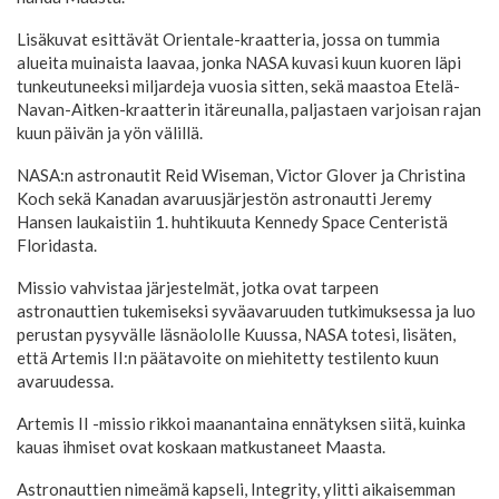
Lisäkuvat esittävät Orientale-kraatteria, jossa on tummia
alueita muinaista laavaa, jonka NASA kuvasi kuun kuoren läpi
tunkeutuneeksi miljardeja vuosia sitten, sekä maastoa Etelä-
Navan-Aitken-kraatterin itäreunalla, paljastaen varjoisan rajan
kuun päivän ja yön välillä.
NASA:n astronautit Reid Wiseman, Victor Glover ja Christina
Koch sekä Kanadan avaruusjärjestön astronautti Jeremy
Hansen laukaistiin 1. huhtikuuta Kennedy Space Centeristä
Floridasta.
Missio vahvistaa järjestelmät, jotka ovat tarpeen
astronauttien tukemiseksi syväavaruuden tutkimuksessa ja luo
perustan pysyvälle läsnäololle Kuussa, NASA totesi, lisäten,
että Artemis II:n päätavoite on miehitetty testilento kuun
avaruudessa.
Artemis II -missio rikkoi maanantaina ennätyksen siitä, kuinka
kauas ihmiset ovat koskaan matkustaneet Maasta.
Astronauttien nimeämä kapseli, Integrity, ylitti aikaisemman