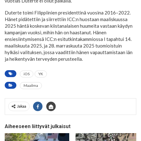
vuotias Duterte ei ollut paikalla.
Duterte toimi Filippiinien presidenttinä vuosina 2016–2022.
Hänet pidätettiin ja siirrettiin ICC:n huostaan maaliskuussa
2025 häntä koskevan kiistanalaisen huumeita vastaan käydyn
kampanjan vuoksi, mihin hän on haastanut. Hänen
ensiesiintymisensä ICC:n esitutkintakammiossa I tapahtui 14.
maaliskuuta 2025, ja 28. marraskuuta 2025 tuomioistuin
hylkäsi valituksen, jossa vaadittiin hänen vapauttamistaan iän
ja heikentyvän terveyden perusteella.
iOS
YK
Maailma
Jakaa
Aiheeseen liittyvät julkaisut