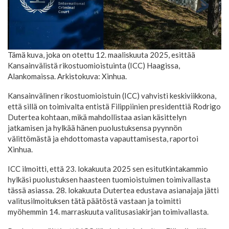
Tämä kuva, joka on otettu 12. maaliskuuta 2025, esittää
Kansainvälistä rikostuomioistuinta (ICC) Haagissa,
Alankomaissa. Arkistokuva: Xinhua.
Kansainvälinen rikostuomioistuin (ICC) vahvisti keskiviikkona,
että sillä on toimivalta entistä Filippiinien presidenttiä Rodrigo
Dutertea kohtaan, mikä mahdollistaa asian käsittelyn
jatkamisen ja hylkää hänen puolustuksensa pyynnön
välittömästä ja ehdottomasta vapauttamisesta, raportoi
Xinhua.
ICC ilmoitti, että 23. lokakuuta 2025 sen esitutkintakammio
hylkäsi puolustuksen haasteen tuomioistuimen toimivallasta
tässä asiassa. 28. lokakuuta Dutertea edustava asianajaja jätti
valitusilmoituksen tätä päätöstä vastaan ja toimitti
myöhemmin 14. marraskuuta valitusasiakirjan toimivallasta.