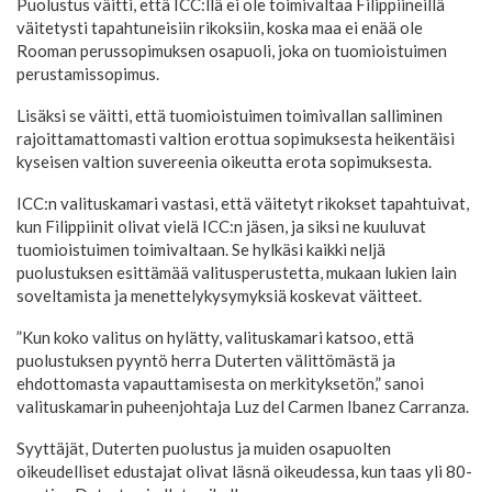
Puolustus väitti, että ICC:llä ei ole toimivaltaa Filippiineillä
väitetysti tapahtuneisiin rikoksiin, koska maa ei enää ole
Rooman perussopimuksen osapuoli, joka on tuomioistuimen
perustamissopimus.
Lisäksi se väitti, että tuomioistuimen toimivallan salliminen
rajoittamattomasti valtion erottua sopimuksesta heikentäisi
kyseisen valtion suvereenia oikeutta erota sopimuksesta.
ICC:n valituskamari vastasi, että väitetyt rikokset tapahtuivat,
kun Filippiinit olivat vielä ICC:n jäsen, ja siksi ne kuuluvat
tuomioistuimen toimivaltaan. Se hylkäsi kaikki neljä
puolustuksen esittämää valitusperustetta, mukaan lukien lain
soveltamista ja menettelykysymyksiä koskevat väitteet.
”Kun koko valitus on hylätty, valituskamari katsoo, että
puolustuksen pyyntö herra Duterten välittömästä ja
ehdottomasta vapauttamisesta on merkityksetön,” sanoi
valituskamarin puheenjohtaja Luz del Carmen Ibanez Carranza.
Syyttäjät, Duterten puolustus ja muiden osapuolten
oikeudelliset edustajat olivat läsnä oikeudessa, kun taas yli 80-