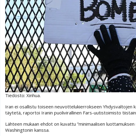
Tiedosto: Xinhua.
Iran ei osallistu toiseen neuvottelukierrokseen Yhdysvaltojen 
täytetä, raportoi Iranin puolivirallinen Fars-uutistoimisto tiista
Lähteen mukaan ehdot on kuvattu ”minimaalisen luottamuksen ra
Washingtonin kanssa.