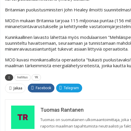
Britannian puolustusministeri John Healey ilmoitti suunnitelmas
MOD:n mukaan Britannia tarjoaa 115 miljoonaa puntaa (156 milj
miinanetsintävarustukselle ja kehittyneille vastatoimijärjestelmi
Kuninkaallinen laivasto lähettää myös modulaarisen ”Mehiläispe
suunniteltu havaitsemaan, seuraamaan ja tunnistamaan mahdollisi
miinanraivausasiantuntijat tukevat asiaan liittyviä operaatioita.
MOD kuvasi monikansallista operaatiota ”tiukasti puolustavaksi”
maailman tärkeimmistä energialähetysreiteistä, jonka kautta ku
hallitus
YK
Jakaa
Facebook
Telegram
Tuomas Rantanen
Tuomas on suomalainen ulkomaantoimittaja, joka seu
raportoi maailman tapahtumista neutraalisti ja fakta