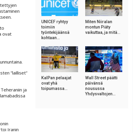
ytettyjen
nustaminen
kseen.
UNICEF ryhtyy
Miten Niiralan
toimiin
montun Piäty
rto
työntekijäänsä
vaikuttaa, ja mitä…
a ovat
kohtaan…
sunnuntaina.
en ”lailliset”
KalPan pelaajat
Wall Street päätti
ovat yhä
päivänsä
toipumassa…
nousussa
 Teheraniin ja
Yhdysvaltojen…
Islamabadissa
onin
toi Iranin