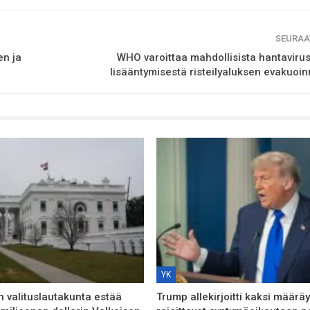
SEURAA
en ja
WHO varoittaa mahdollisista hantaviru
lisääntymisestä risteilyaluksen evakuoin
YK
n valituslautakunta estää
Trump allekirjoitti kaksi määräy