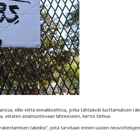
kanssa, ellei viittä ennakkoehtoa, jotka tähtäävät luottamuksen r
ina, viitaten asiantuntevaan lähteeseen, kertoi Xinhua.
kentamisen takeiksi”, joita tarvitaan ennen uusien neuvottelujen