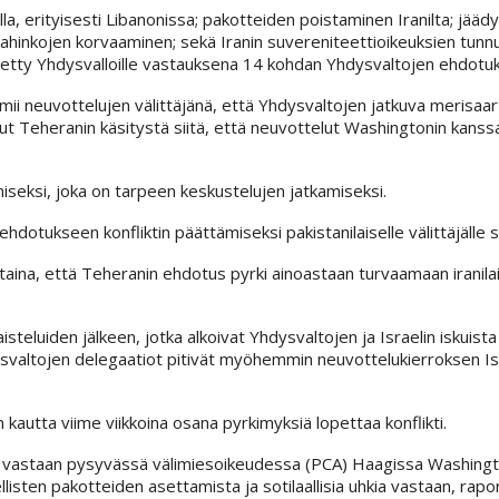
lla, erityisesti Libanonissa; pakotteiden poistaminen Iranilta; jääd
vahinkojen korvaaminen; sekä Iranin suvereniteettioikeuksien tun
etty Yhdysvalloille vastauksena 14 kohdan Yhdysvaltojen ehdotu
oimii neuvottelujen välittäjänä, että Yhdysvaltojen jatkuva merisaa
nut Teheranin käsitystä siitä, että neuvottelut Washingtonin kanss
seksi, joka on tarpeen keskustelujen jatkamiseksi.
dotukseen konfliktin päättämiseksi pakistanilaiselle välittäjälle 
aina, että Teheranin ehdotus pyrki ainoastaan turvaamaan iranilaist
isteluiden jälkeen, jotka alkoivat Yhdysvaltojen ja Israelin iskuista
 Yhdysvaltojen delegaatiot pitivät myöhemmin neuvottelukierroksen 
autta viime viikkoina osana pyrkimyksiä lopettaa konflikti.
 vastaan pysyvässä välimiesoikeudessa (PCA) Haagissa Washingt
ellisten pakotteiden asettamista ja sotilaallisia uhkia vastaan, rapor