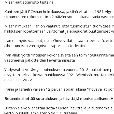
Mizan-uutistoimisto tiistaina.
Kanteen jätti PCA:han helmikuussa, ja siinä viitataan 1981 Alg
sitoumusten rikkomuksiin 12 päivän sodan aikana Irania vasta
Mizanin mukaan Iran on vaatinut, että tuomioistuin tuomitsee Y
hallituksen lopettamaan välittömät ja epäsuorat puuttumiset vä
Iran on myös vaatinut, että Yhdysvallat antaa takeet siitä, ette
aiheutuneista vahingoista, raportissa todettiin.
Iran allekirjoitti Yhteisen kokonaisvaltaisen toimintasuunnitelm
vastineeksi pakotteiden lieventämisestä.
Yhdysvallat vetäytyi sopimuksesta vuonna 2018, palauttaen pak
elvyttämiseksi alkoivat huhtikuussa 2021 Wienissä, mutta merki
elokuussa 2022.
Iranin ja Israelin välisen 12 päivän sodan aikana Yhdysvallat po
Britannia lähettää sota-aluksen ja hävittäjiä monikansalliseen
Britannia aikoo lähettää sota-aluksen, hävittäjiä ja autonomisi
kertoi puolustusministeriö (MOD) tiistaina.