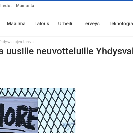
tiedot
Mainonta
Maailma
Talous
Urheilu
Terveys
Teknologia
 Yhdysvaltojen kanssa.
a uusille neuvotteluille Yhdysva