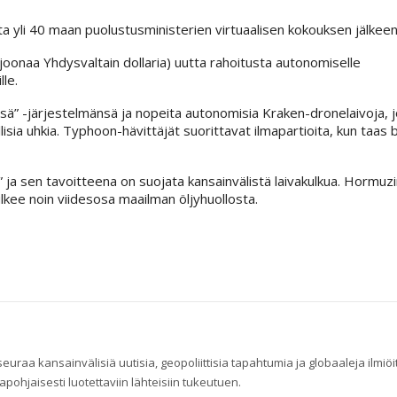
ta yli 40 maan puolustusministerien virtuaalisen kokouksen jälkeen
oonaa Yhdysvaltain dollaria) uutta rahoitusta autonomiselle
lle.
sä” -järjestelmänsä ja nopeita autonomisia Kraken-dronelaivoja, 
a uhkia. Typhoon-hävittäjät suorittavat ilmapartioita, kun taas br
 ja sen tavoitteena on suojata kansainvälistä laivakulkua. Hormuzi
lkee noin viidesosa maailman öljyhuollosta.
raa kansainvälisiä uutisia, geopoliittisia tapahtumia ja globaaleja ilmiöi
pohjaisesti luotettaviin lähteisiin tukeutuen.