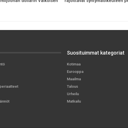
miljoonan dollarin Valkoisen
rajoittavat syntymäoikeuteen 
Suosituimmat kategoriat
ntö
Kotimaa
Eurooppa
Maailma
periaatteet
Talous
Urheilu
ännöt
Matkailu