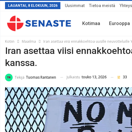
Uusimmat
Tietoa meistä
Yhteys
LAUANTAI, 8 ELOKUUN, 2026
Kotimaa
Eurooppa
Kotiin
Maailma
Iran asettaa viisi ennakkoehtoa uusille neuvotteluille
Iran asettaa viisi ennakkoehto
Sää
kanssa.
Julkaistu
touko 13, 2026
33
Tekijä
Tuomas Rantanen