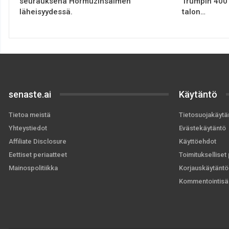
seurauksena Hormuzinsalmen
Trumpin 400 
läheisyydessä.
talon…
senaste.ai
Käytäntö
Tietoa meistä
Tietosuojakäytä
Yhteystiedot
Evästekäytäntö
Affiliate Disclosure
Käyttöehdot
Eettiset periaatteet
Toimitukselliset 
Mainospolitiikka
Korjauskäytäntö
Kommentointisä