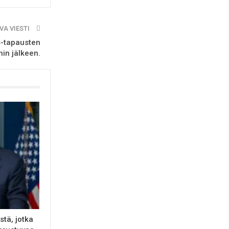
VA VIESTI
s-tapausten
nin jälkeen.
stä, jotka