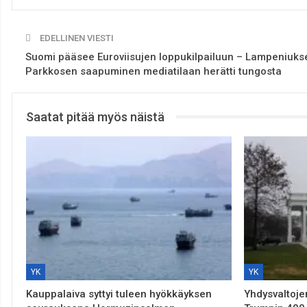
EDELLINEN VIESTI
Suomi pääsee Euroviisujen loppukilpailuun – Lampeniuks
Parkkosen saapuminen mediatilaan herätti tungosta
Saatat pitää myös näistä
YK
YK
Kauppalaiva syttyi tuleen hyökkäyksen
Yhdysvaltoje