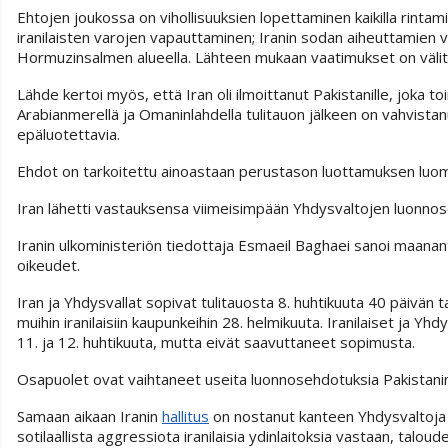
Ehtojen joukossa on vihollisuuksien lopettaminen kaikilla rintami
iranilaisten varojen vapauttaminen; Iranin sodan aiheuttamien 
Hormuzinsalmen alueella. Lähteen mukaan vaatimukset on välit
Lähde kertoi myös, että Iran oli ilmoittanut Pakistanille, joka t
Arabianmerellä ja Omaninlahdella tulitauon jälkeen on vahvista
epäluotettavia.
Ehdot on tarkoitettu ainoastaan perustason luottamuksen luomi
Iran lähetti vastauksensa viimeisimpään Yhdysvaltojen luonnoseh
Iranin ulkoministeriön tiedottaja Esmaeil Baghaei sanoi maanant
oikeudet.
Iran ja Yhdysvallat sopivat tulitauosta 8. huhtikuuta 40 päivän ta
muihin iranilaisiin kaupunkeihin 28. helmikuuta. Iranilaiset ja
11. ja 12. huhtikuuta, mutta eivät saavuttaneet sopimusta.
Osapuolet ovat vaihtaneet useita luonnosehdotuksia Pakistanin k
Samaan aikaan Iranin
hallitus
on nostanut kanteen Yhdysvaltoja
sotilaallista aggressiota iranilaisia ydinlaitoksia vastaan, taloud