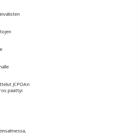
invälisten
ltojen
le
malle
ttelut JCPOA:n
ros päättyi
uzinsalmessa,