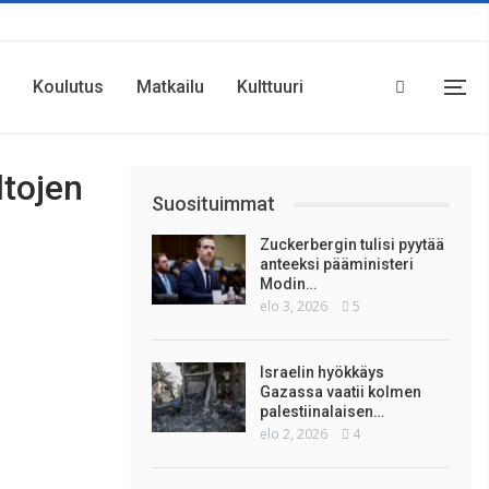
Koulutus
Matkailu
Kulttuuri
ltojen
Suosituimmat
Zuckerbergin tulisi pyytää
anteeksi pääministeri
Modin…
elo 3, 2026
5
Israelin hyökkäys
Gazassa vaatii kolmen
palestiinalaisen…
elo 2, 2026
4