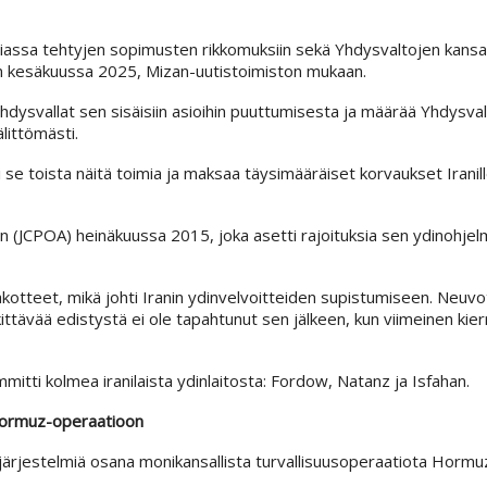
eriassa tehtyjen sopimusten rikkomuksiin sekä Yhdysvaltojen kansa
an kesäkuussa 2025, Mizan-uutistoimiston mukaan.
hdysvallat sen sisäisiin asioihin puuttumisesta ja määrää Yhdysva
littömästi.
i se toista näitä toimia ja maksaa täysimääräiset korvaukset Iranil
an (JCPOA) heinäkuussa 2015, joka asetti rajoituksia sen ydinohjel
otteet, mikä johti Iranin ydinvelvoitteiden supistumiseen. Neuvo
ttävää edistystä ei ole tapahtunut sen jälkeen, kun viimeinen kier
mmitti kolmea iranilaista ydinlaitosta: Fordow, Natanz ja Isfahan.
 Hormuz-operaatioon
a järjestelmiä osana monikansallista turvallisuusoperaatiota Horm