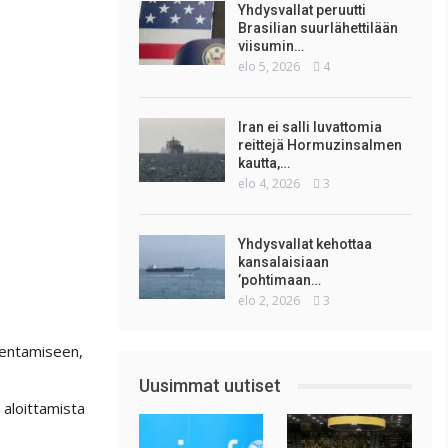
Yhdysvallat peruutti
Brasilian suurlähettilään
viisumin…
elo 5, 2026
4
Iran ei salli luvattomia
reittejä Hormuzinsalmen
kautta,…
elo 4, 2026
3
Yhdysvallat kehottaa
kansalaisiaan
’pohtimaan…
elo 2, 2026
3
akentamiseen,
Uusimmat uutiset
 aloittamista