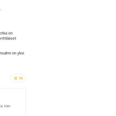
.
jotka on
ittiläiset
nsalmi on yksi
33
tä. Hän