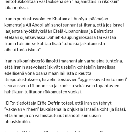
lentotukikohtaan vastauksena sen ”laajamittaisiin rikoksiin”
Libanonissa.
Iranin puolustusvoimien Khatam al-Anbiya -päämajan
komentaja Ali Abdollahi sanoi sunnuntai-iltana, että jos Israel
laajentaa hyökkäyksiään Etelä-Libanonissa ja Beirutista
etelään sijaitsevassa Dahieh-kaupunginosassa tai vastaa
Iranin toimiin, se kohtaa lisää ”tuhoisia ja katumusta
aiheuttavia iskuja.”
Iranin ulkoministeriö ilmoitti maanantain varhaisina tunteina,
että Iranin asevoimat iskivät useisiin kohteisiin Israelissa
edellisenä yönä osana maan laillista oikeutta
itsepuolustukseen, Israelin toistuvien ”aggressiivisten toimien”
seurauksena Libanonissa ja Iranissa sekä usein tapahtuvien
huhtikuun tulitauon rikkomusten vuoksi.
IDF:n tiedottaja Effie Defrin totesi, että Iran on tehnyt
”vakavan virheen” laukaisemalla ohjuksia Israelia kohti ja lisäsi,
että armeija on valmistautunut mahdollisiin uusiin
ohjusiskuihin.