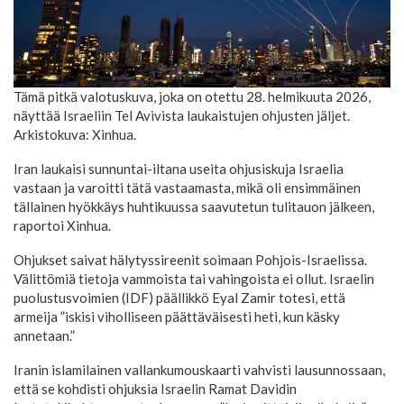
Tämä pitkä valotuskuva, joka on otettu 28. helmikuuta 2026,
näyttää Israeliin Tel Avivista laukaistujen ohjusten jäljet.
Arkistokuva: Xinhua.
Iran laukaisi sunnuntai-iltana useita ohjusiskuja Israelia
vastaan ja varoitti tätä vastaamasta, mikä oli ensimmäinen
tällainen hyökkäys huhtikuussa saavutetun tulitauon jälkeen,
raportoi Xinhua.
Ohjukset saivat hälytyssireenit soimaan Pohjois-Israelissa.
Välittömiä tietoja vammoista tai vahingoista ei ollut. Israelin
puolustusvoimien (IDF) päällikkö Eyal Zamir totesi, että
armeija ”iskisi viholliseen päättäväisesti heti, kun käsky
annetaan.”
Iranin islamilainen vallankumouskaarti vahvisti lausunnossaan,
että se kohdisti ohjuksia Israelin Ramat Davidin