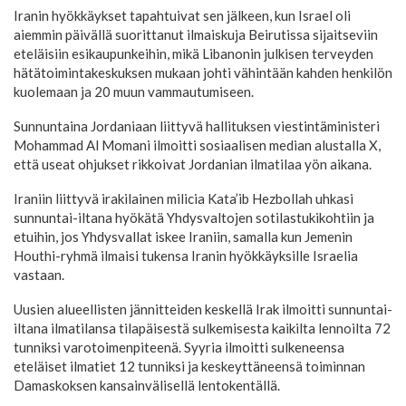
Iranin hyökkäykset tapahtuivat sen jälkeen, kun Israel oli
aiemmin päivällä suorittanut ilmaiskuja Beirutissa sijaitseviin
eteläisiin esikaupunkeihin, mikä Libanonin julkisen terveyden
hätätoimintakeskuksen mukaan johti vähintään kahden henkilön
kuolemaan ja 20 muun vammautumiseen.
Sunnuntaina Jordaniaan liittyvä hallituksen viestintäministeri
Mohammad Al Momani ilmoitti sosiaalisen median alustalla X,
että useat ohjukset rikkoivat Jordanian ilmatilaa yön aikana.
Iraniin liittyvä irakilainen milicia Kata’ib Hezbollah uhkasi
sunnuntai-iltana hyökätä Yhdysvaltojen sotilastukikohtiin ja
etuihin, jos Yhdysvallat iskee Iraniin, samalla kun Jemenin
Houthi-ryhmä ilmaisi tukensa Iranin hyökkäyksille Israelia
vastaan.
Uusien alueellisten jännitteiden keskellä Irak ilmoitti sunnuntai-
iltana ilmatilansa tilapäisestä sulkemisesta kaikilta lennoilta 72
tunniksi varotoimenpiteenä. Syyria ilmoitti sulkeneensa
eteläiset ilmatiet 12 tunniksi ja keskeyttäneensä toiminnan
Damaskoksen kansainvälisellä lentokentällä.