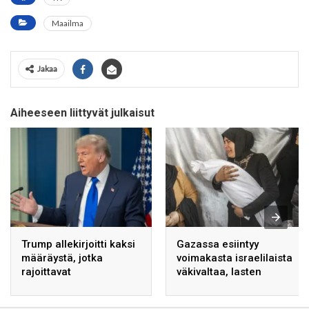
Maailma
Jakaa
Aiheeseen liittyvät julkaisut
Trump allekirjoitti kaksi
Gazassa esiintyy
määräystä, jotka
voimakasta israelilaista
rajoittavat
väkivaltaa, lasten
syntymäoikeuteen
kuolemat lisääntyvät: YK
perustuvaa