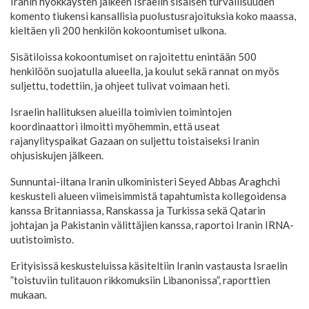
Iranin hyökkäysten jälkeen Israelin sisäisen turvallisuuden
komento tiukensi kansallisia puolustusrajoituksia koko maassa,
kieltäen yli 200 henkilön kokoontumiset ulkona.
Sisätiloissa kokoontumiset on rajoitettu enintään 500
henkilöön suojatulla alueella, ja koulut sekä rannat on myös
suljettu, todettiin, ja ohjeet tulivat voimaan heti.
Israelin hallituksen alueilla toimivien toimintojen
koordinaattori ilmoitti myöhemmin, että useat
rajanylityspaikat Gazaan on suljettu toistaiseksi Iranin
ohjusiskujen jälkeen.
Sunnuntai-iltana Iranin ulkoministeri Seyed Abbas Araghchi
keskusteli alueen viimeisimmistä tapahtumista kollegoidensa
kanssa Britanniassa, Ranskassa ja Turkissa sekä Qatarin
johtajan ja Pakistanin välittäjien kanssa, raportoi Iranin IRNA-
uutistoimisto.
Erityisissä keskusteluissa käsiteltiin Iranin vastausta Israelin
”toistuviin tulitauon rikkomuksiin Libanonissa”, raporttien
mukaan.