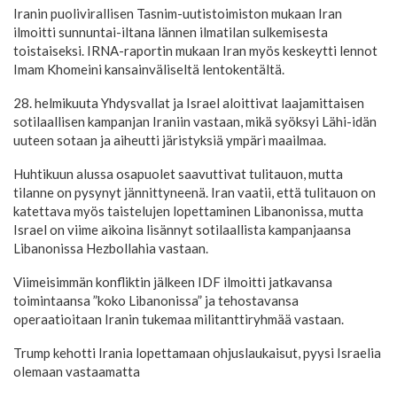
Iranin puolivirallisen Tasnim-uutistoimiston mukaan Iran
ilmoitti sunnuntai-iltana lännen ilmatilan sulkemisesta
toistaiseksi. IRNA-raportin mukaan Iran myös keskeytti lennot
Imam Khomeini kansainväliseltä lentokentältä.
28. helmikuuta Yhdysvallat ja Israel aloittivat laajamittaisen
sotilaallisen kampanjan Iraniin vastaan, mikä syöksyi Lähi-idän
uuteen sotaan ja aiheutti järistyksiä ympäri maailmaa.
Huhtikuun alussa osapuolet saavuttivat tulitauon, mutta
tilanne on pysynyt jännittyneenä. Iran vaatii, että tulitauon on
katettava myös taistelujen lopettaminen Libanonissa, mutta
Israel on viime aikoina lisännyt sotilaallista kampanjaansa
Libanonissa Hezbollahia vastaan.
Viimeisimmän konfliktin jälkeen IDF ilmoitti jatkavansa
toimintaansa ”koko Libanonissa” ja tehostavansa
operaatioitaan Iranin tukemaa militanttiryhmää vastaan.
Trump kehotti Irania lopettamaan ohjuslaukaisut, pyysi Israelia
olemaan vastaamatta