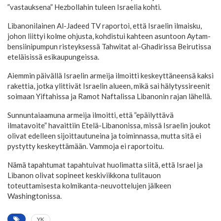
”vastauksena” Hezbollahin tuleen Israelia kohti.
Libanonilainen Al-Jadeed TV raportoi, että Israelin ilmaisku,
johon liittyi kolme ohjusta, kohdistui kahteen asuntoon Aytam-
bensiinipumpun risteyksessä Tahwitat al-Ghadirissa Beirutissa
eteläisissä esikaupungeissa.
Aiemmin päivällä Israelin armeija ilmoitti keskeyttäneensä kaksi
rakettia, jotka ylittivät Israelin alueen, mikä sai hälytyssireenit
soimaan Yiftahissa ja Ramot Naftalissa Libanonin rajan lähellä.
Sunnuntaiaamuna armeija ilmoitti, että ”epäilyttävä
ilmatavoite” havaittiin Etelä-Libanonissa, missä Israelin joukot
olivat edelleen sijoittautuneina ja toiminnassa, mutta sitä ei
pystytty keskeyttämään. Vammoja ei raportoitu.
Nämä tapahtumat tapahtuivat huolimatta siitä, että Israel ja
Libanon olivat sopineet keskiviikkona tulitauon
toteuttamisesta kolmikanta-neuvottelujen jälkeen
Washingtonissa.
YK