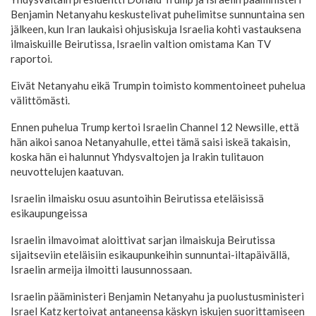
Benjamin Netanyahu keskustelivat puhelimitse sunnuntaina sen
jälkeen, kun Iran laukaisi ohjusiskuja Israelia kohti vastauksena
ilmaiskuille Beirutissa, Israelin valtion omistama Kan TV
raportoi.
Eivät Netanyahu eikä Trumpin toimisto kommentoineet puhelua
välittömästi.
Ennen puhelua Trump kertoi Israelin Channel 12 Newsille, että
hän aikoi sanoa Netanyahulle, ettei tämä saisi iskeä takaisin,
koska hän ei halunnut Yhdysvaltojen ja Irakin tulitauon
neuvottelujen kaatuvan.
Israelin ilmaisku osuu asuntoihin Beirutissa eteläisissä
esikaupungeissa
Israelin ilmavoimat aloittivat sarjan ilmaiskuja Beirutissa
sijaitseviin eteläisiin esikaupunkeihin sunnuntai-iltapäivällä,
Israelin armeija ilmoitti lausunnossaan.
Israelin pääministeri Benjamin Netanyahu ja puolustusministeri
Israel Katz kertoivat antaneensa käskyn iskujen suorittamiseen