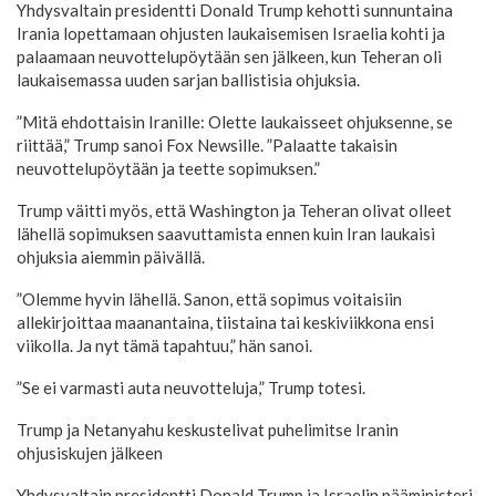
Yhdysvaltain presidentti Donald Trump kehotti sunnuntaina
Irania lopettamaan ohjusten laukaisemisen Israelia kohti ja
palaamaan neuvottelupöytään sen jälkeen, kun Teheran oli
laukaisemassa uuden sarjan ballistisia ohjuksia.
”Mitä ehdottaisin Iranille: Olette laukaisseet ohjuksenne, se
riittää,” Trump sanoi Fox Newsille. ”Palaatte takaisin
neuvottelupöytään ja teette sopimuksen.”
Trump väitti myös, että Washington ja Teheran olivat olleet
lähellä sopimuksen saavuttamista ennen kuin Iran laukaisi
ohjuksia aiemmin päivällä.
”Olemme hyvin lähellä. Sanon, että sopimus voitaisiin
allekirjoittaa maanantaina, tiistaina tai keskiviikkona ensi
viikolla. Ja nyt tämä tapahtuu,” hän sanoi.
”Se ei varmasti auta neuvotteluja,” Trump totesi.
Trump ja Netanyahu keskustelivat puhelimitse Iranin
ohjusiskujen jälkeen
Yhdysvaltain presidentti Donald Trump ja Israelin pääministeri