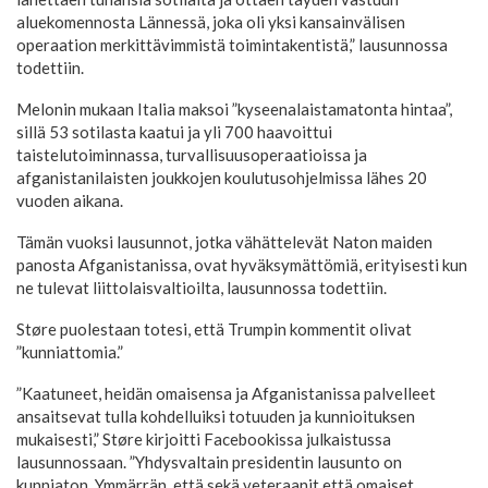
aluekomennosta Lännessä, joka oli yksi kansainvälisen
operaation merkittävimmistä toimintakentistä,” lausunnossa
todettiin.
Melonin mukaan Italia maksoi ”kyseenalaistamatonta hintaa”,
sillä 53 sotilasta kaatui ja yli 700 haavoittui
taistelutoiminnassa, turvallisuusoperaatioissa ja
afganistanilaisten joukkojen koulutusohjelmissa lähes 20
vuoden aikana.
Tämän vuoksi lausunnot, jotka vähättelevät Naton maiden
panosta Afganistanissa, ovat hyväksymättömiä, erityisesti kun
ne tulevat liittolaisvaltioilta, lausunnossa todettiin.
Støre puolestaan totesi, että Trumpin kommentit olivat
”kunniattomia.”
”Kaatuneet, heidän omaisensa ja Afganistanissa palvelleet
ansaitsevat tulla kohdelluiksi totuuden ja kunnioituksen
mukaisesti,” Støre kirjoitti Facebookissa julkaistussa
lausunnossaan. ”Yhdysvaltain presidentin lausunto on
kunniaton. Ymmärrän, että sekä veteraanit että omaiset