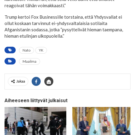
reagoivat tähän voimakkaasti.”
Trump kertoi Fox Businessille torstaina, että Yhdysvallat ei
ollut koskaan tarvinnut ei-yhdysvaltalaisia sotilaita
Afganistanin sodassa, jotka ”pysyttelivät hieman taempana,
hieman etulinjan ulkopuolella.”
Nato
YK
Maailma
Jakaa
Aiheeseen liittyvät julkaisut