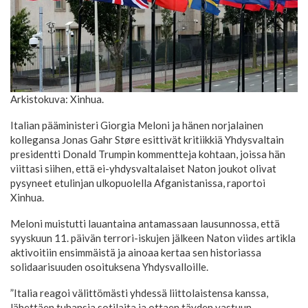
Arkistokuva: Xinhua.
Italian pääministeri Giorgia Meloni ja hänen norjalainen
kollegansa Jonas Gahr Støre esittivät kritiikkiä Yhdysvaltain
presidentti Donald Trumpin kommentteja kohtaan, joissa hän
viittasi siihen, että ei-yhdysvaltalaiset Naton joukot olivat
pysyneet etulinjan ulkopuolella Afganistanissa, raportoi
Xinhua.
Meloni muistutti lauantaina antamassaan lausunnossa, että
syyskuun 11. päivän terrori-iskujen jälkeen Naton viides artikla
aktivoitiin ensimmäistä ja ainoaa kertaa sen historiassa
solidaarisuuden osoituksena Yhdysvalloille.
”Italia reagoi välittömästi yhdessä liittolaistensa kanssa,
lähettäen tuhansia sotilaita ja ottaen täyden vastuun