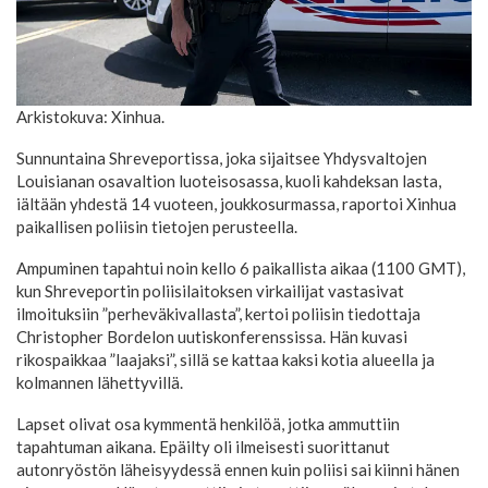
Arkistokuva: Xinhua.
Sunnuntaina Shreveportissa, joka sijaitsee Yhdysvaltojen
Louisianan osavaltion luoteisosassa, kuoli kahdeksan lasta,
iältään yhdestä 14 vuoteen, joukkosurmassa, raportoi Xinhua
paikallisen poliisin tietojen perusteella.
Ampuminen tapahtui noin kello 6 paikallista aikaa (1100 GMT),
kun Shreveportin poliisilaitoksen virkailijat vastasivat
ilmoituksiin ”perheväkivallasta”, kertoi poliisin tiedottaja
Christopher Bordelon uutiskonferenssissa. Hän kuvasi
rikospaikkaa ”laajaksi”, sillä se kattaa kaksi kotia alueella ja
kolmannen lähettyvillä.
Lapset olivat osa kymmentä henkilöä, jotka ammuttiin
tapahtuman aikana. Epäilty oli ilmeisesti suorittanut
autonryöstön läheisyydessä ennen kuin poliisi sai kiinni hänen