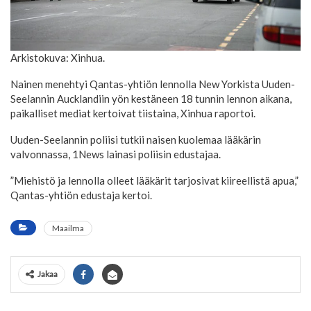
Arkistokuva: Xinhua.
Nainen menehtyi Qantas-yhtiön lennolla New Yorkista Uuden-
Seelannin Aucklandiin yön kestäneen 18 tunnin lennon aikana,
paikalliset mediat kertoivat tiistaina, Xinhua raportoi.
Uuden-Seelannin poliisi tutkii naisen kuolemaa lääkärin
valvonnassa, 1News lainasi poliisin edustajaa.
”Miehistö ja lennolla olleet lääkärit tarjosivat kiireellistä apua,”
Qantas-yhtiön edustaja kertoi.
Maailma
Jakaa