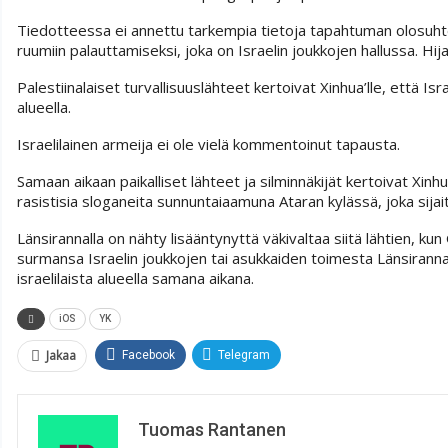
Tiedotteessa ei annettu tarkempia tietoja tapahtuman olosuhtei
ruumiin palauttamiseksi, joka on Israelin joukkojen hallussa. Hij
Palestiinalaiset turvallisuuslähteet kertoivat Xinhua’lle, että Is
alueella.
Israelilainen armeija ei ole vielä kommentoinut tapausta.
Samaan aikaan paikalliset lähteet ja silminnäkijät kertoivat Xinhu
rasistisia sloganeita sunnuntaiaamuna Ataran kylässä, joka sijai
Länsirannalla on nähty lisääntynyttä väkivaltaa siitä lähtien, k
surmansa Israelin joukkojen tai asukkaiden toimesta Länsiranna
israelilaista alueella samana aikana.
iOS
YK
Jakaa
Facebook
Telegram
Tuomas Rantanen