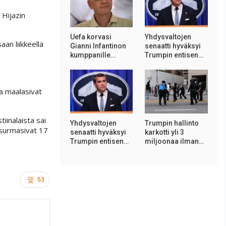
 Hijazin
Uefa korvasi
Yhdysvaltojen
aan liikkeellä
Gianni Infantinon
senaatti hyväksyi
kumppanille…
Trumpin entisen…
ja maalasivat
iinalaista sai
Yhdysvaltojen
Trumpin hallinto
 surmasivat 17
senaatti hyväksyi
karkotti yli 3
Trumpin entisen…
miljoonaa ilman…
53