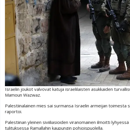
Israelin joukot valvovat katuja israelilaisten asukkaiden turva
Mamoun Wazwaz.
Palestiinalainen mies sai surmansa Israelin armeijan toimesta s
raportoi.
Palestiinan yleinen siviiliasioiden viranomainen ilmoitti lyhyes
tulituksessa Ramallahin kaupungin pohjoispuolella.