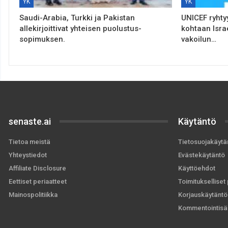
YK
YK
Saudi-Arabia, Turkki ja Pakistan
UNICEF ryhty
allekirjoittivat yhteisen puolustus-
kohtaan Isra
sopimuksen.
vakoilun…
senaste.ai
Käytäntö
Tietoa meistä
Tietosuojakäytä
Yhteystiedot
Evästekäytäntö
Affiliate Disclosure
Käyttöehdot
Eettiset periaatteet
Toimitukselliset 
Mainospolitiikka
Korjauskäytäntö
Kommentointisä