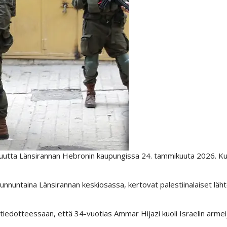
llisuutta Länsirannan Hebronin kaupungissa 24. tammikuuta 2026. Ku
unnuntaina Länsirannan keskiosassa, kertovat palestiinalaiset läh
sä tiedotteessaan, että 34-vuotias Ammar Hijazi kuoli Israelin armei