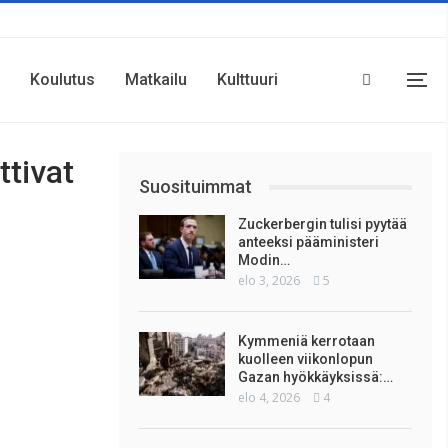
Koulutus
Matkailu
Kulttuuri
ttivat
Suosituimmat
Zuckerbergin tulisi pyytää
anteeksi pääministeri
Modin…
elo 3, 2026
5
Kymmeniä kerrotaan
kuolleen viikonlopun
Gazan hyökkäyksissä:…
elo 4, 2026
4