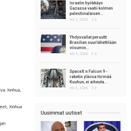
Israelin hyökkäys
Gazassa vaatii kolmen
palestiinalaisen…
elo 2, 2026
4
Yhdysvallat peruutti
Brasilian suurlähettilään
viisumin…
elo 5, 2026
4
SpaceX:n Falcon 9 -
raketin yläosa törmää
Kuuhun, ei aiheuta…
elo 5, 2026
3
va: Xinhua,
teet, Xinhua
Uusimmat uutiset
jan