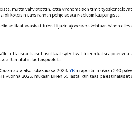
sta, mutta vahvistettiin, että viranomaisen tiimit työskentelevät
azi oli kotoisin Länsirannan pohjoisesta Nablusin kaupungista.
raelin sotilaat avasivat tulen Hijazin ajoneuvoa kohtaan hänen olless
a’lle, että israelilaiset asukkaat sytyttivät tuleen kaksi ajoneuvoa 
tsee Ramallahin luoteispuolella.
un Gazan sota alkoi lokakuussa 2023.
YK
:n raportin mukaan 240 palest
lla vuonna 2025, mukaan lukien 55 lasta, kun taas palestiinalaiset