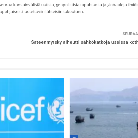
raa kansainvälisiä uutisia, geopoliittisia tapahtumia ja globaaleja ilmiöi
pohjaisesti luotettaviin lähteisiin tukeutuen.
SEURAA
Sateenmyrsky aiheutti sähkökatkoja useissa koti