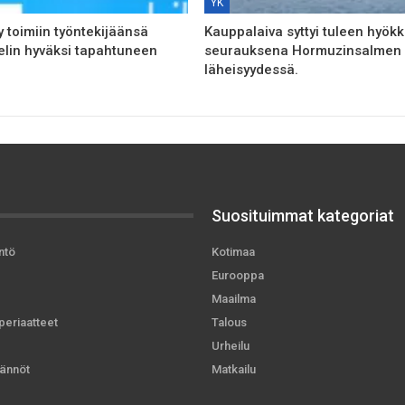
YK
y toimiin työntekijäänsä
Kauppalaiva syttyi tuleen hyök
elin hyväksi tapahtuneen
seurauksena Hormuzinsalmen
läheisyydessä.
Suosituimmat kategoriat
ntö
Kotimaa
Eurooppa
Maailma
periaatteet
Talous
Urheilu
ännöt
Matkailu