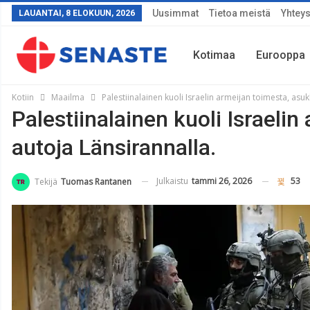
Uusimmat
Tietoa meistä
Yhteys
LAUANTAI, 8 ELOKUUN, 2026
Kotimaa
Eurooppa
Kotiin
Maailma
Palestiinalainen kuoli Israelin armeijan toimesta, asuk
Palestiinalainen kuoli Israelin
Sää
autoja Länsirannalla.
Julkaistu
tammi 26, 2026
53
Tekijä
Tuomas Rantanen