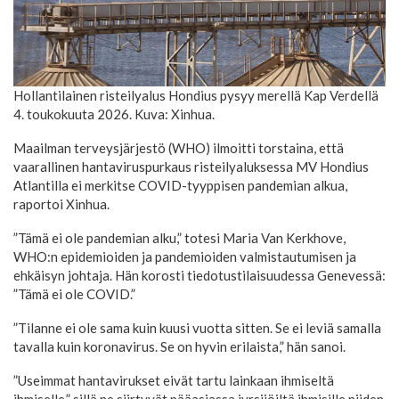
Hollantilainen risteilyalus Hondius pysyy merellä Kap Verdellä
4. toukokuuta 2026. Kuva: Xinhua.
Maailman terveysjärjestö (WHO) ilmoitti torstaina, että
vaarallinen hantaviruspurkaus risteilyaluksessa MV Hondius
Atlantilla ei merkitse COVID-tyyppisen pandemian alkua,
raportoi Xinhua.
”Tämä ei ole pandemian alku,” totesi Maria Van Kerkhove,
WHO:n epidemioiden ja pandemioiden valmistautumisen ja
ehkäisyn johtaja. Hän korosti tiedotustilaisuudessa Genevessä:
”Tämä ei ole COVID.”
”Tilanne ei ole sama kuin kuusi vuotta sitten. Se ei leviä samalla
tavalla kuin koronavirus. Se on hyvin erilaista,” hän sanoi.
”Useimmat hantavirukset eivät tartu lainkaan ihmiseltä