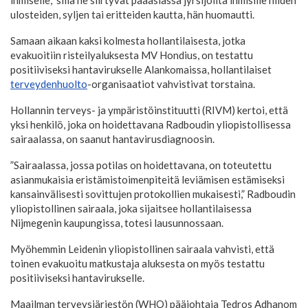
ihmiselle,” sillä ne siirtyvät pääasiassa jyrsijöiltä ihmisille niiden
ulosteiden, syljen tai eritteiden kautta, hän huomautti.
Samaan aikaan kaksi kolmesta hollantilaisesta, jotka
evakuoitiin risteilyaluksesta MV Hondius, on testattu
positiiviseksi hantavirukselle Alankomaissa, hollantilaiset
terveydenhuolto
-organisaatiot vahvistivat torstaina.
Hollannin terveys- ja ympäristöinstituutti (RIVM) kertoi, että
yksi henkilö, joka on hoidettavana Radboudin yliopistollisessa
sairaalassa, on saanut hantavirusdiagnoosin.
”Sairaalassa, jossa potilas on hoidettavana, on toteutettu
asianmukaisia eristämistoimenpiteitä leviämisen estämiseksi
kansainvälisesti sovittujen protokollien mukaisesti,” Radboudin
yliopistollinen sairaala, joka sijaitsee hollantilaisessa
Nijmegenin kaupungissa, totesi lausunnossaan.
Myöhemmin Leidenin yliopistollinen sairaala vahvisti, että
toinen evakuoitu matkustaja aluksesta on myös testattu
positiiviseksi hantavirukselle.
Maailman terveysjärjestön (WHO) pääjohtaja Tedros Adhanom