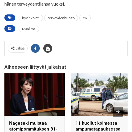
hänen terveydentilansa vuoksi.
hyvinvointi
terveydenhuolto
YK
Maailma
Jakaa
Aiheeseen liittyvät julkaisut
Nagasaki muistaa
11 kuollut kolmessa
atomipommituksen 81-
ampumatapauksessa