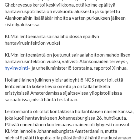
Ghebreyesus kertoi keskiviikkona, että kolme epäiltyä
hantaviruspotilasta oli evakuoitu aluksesta ja kuljetettu
Alankomaihin lisälääkärinhoitoa varten purkauksen jälkeen
risteilyaluksessa.
KLM:n lentoemäntä sairaalahoidossa epäillyn
hantavirusinfektion vuoksi
KLM:n lentoemäntä on joutunut sairaalahoitoon mahdollisen
hantavirusinfektion vuoksi, vahvisti Alankomaiden terveys-,
hyvinvointi
– ja urheiluministeriö torstaina, raportoi Xinhua.
Hollantilainen julkinen yleisradioyhtiö NOS raportoi, että
lentoemäntä kokee lieviä oireita ja on tällä hetkellä
eristyksissä Amsterdamissa sijaitsevissa yliopistollisissa
sairaaloissa, missä häntä testataan.
Lentoemäntä oli ollut kontaktissa hollantilaisen naisen kanssa,
joka kuoli hantavirukseen Johannesburgissa 26. huhtikuuta.
Päivää ennen hänen kuolemaansa nainen oli lyhyesti noussut
KLM:n lennolle Johannesburgista Amsterdamiin, mutta
miehistö päätti lopulta olla päästämättä häntä matkustamaan