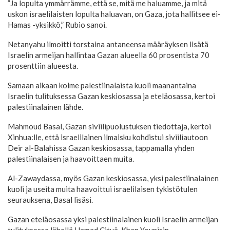
”Ja lopulta ymmärrämme, että se, mitä me haluamme, ja mitä
uskon israelilaisten lopulta haluavan, on Gaza, jota hallitsee ei-
Hamas -yksikkö,” Rubio sanoi.
Netanyahu ilmoitti torstaina antaneensa määräyksen lisätä
Israelin armeijan hallintaa Gazan alueella 60 prosentista 70
prosenttiin alueesta.
Samaan aikaan kolme palestiinalaista kuoli maanantaina
Israelin tulituksessa Gazan keskiosassa ja eteläosassa, kertoi
palestiinalainen lähde.
Mahmoud Basal, Gazan siviilipuolustuksen tiedottaja, kertoi
Xinhua:lle, että israelilainen ilmaisku kohdistui siviiliautoon
Deir al-Balahissa Gazan keskiosassa, tappamalla yhden
palestiinalaisen ja haavoittaen muita.
Al-Zawaydassa, myös Gazan keskiosassa, yksi palestiinalainen
kuoli ja useita muita haavoittui israelilaisen tykistötulen
seurauksena, Basal lisäsi.
Gazan eteläosassa yksi palestiinalainen kuoli Israelin armeijan
tulituksessa lähellä Hamad Cityä, Khan Younisin