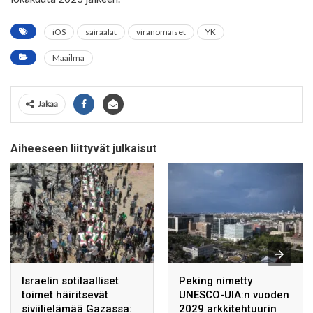
iOS
sairaalat
viranomaiset
YK
Maailma
Jakaa
Aiheeseen liittyvät julkaisut
Israelin sotilaalliset
Peking nimetty
toimet häiritsevät
UNESCO-UIA:n vuoden
siviilielämää Gazassa:
2029 arkkitehtuurin