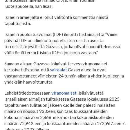
luoteispuolella, hän lisäsi.
Israelin armeijalta ei ollut välitöntä kommenttia näistä
tapahtumista.
Israelin puolustusvoimat (IDF) ilmoitti tiistaina, että ”Viime
päivinä IDF on eliminoitunut viisi terroristia useista
terroristijärjestöistä Gazassa, jotka olivat suunnittelemassa
välittömiä terrori-iskuja IDF:n joukkoja vastaan.”
Samaan aikaan Gazassa toimivat terveysviranomaiset
kertoivat tiistaina, että
sairaalat
Gazan alueella ovat
vastaanottaneet viimeisten 24 tunnin aikana yhden kuolleen ja
yhdeksän haavoittunutta.
Lehdistötiedotteessaan
viranomaiset
lisäsivät, että
israelilaisen armeijan tulituksessa Gazassa lokakuussa 2025
tapahtuneen tulitauon jälkeen kuolleiden palestiinalaisten
määrä on noussut 933:een, kun taas loukkaantuneiden
kokonaismäärä on 2,868, mikä nostaa kokonaiskuolleiden
määrän 72,942:een ja loukkaantuneiden määrän 172,967:een 7.
lokakuuta 2023 jälkeen.