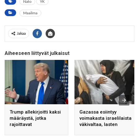
Nato
YK
Maailma
Jakaa
Aiheeseen liittyvät julkaisut
Trump allekirjoitti kaksi
Gazassa esiintyy
määräystä, jotka
voimakasta israelilaista
rajoittavat
väkivaltaa, lasten
syntymäoikeuteen
kuolemat lisääntyvät: YK
perustuvaa