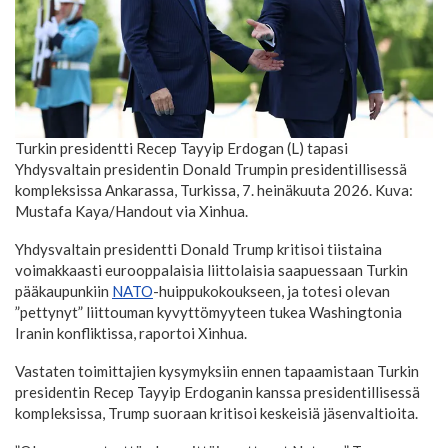
Turkin presidentti Recep Tayyip Erdogan (L) tapasi
Yhdysvaltain presidentin Donald Trumpin presidentillisessä
kompleksissa Ankarassa, Turkissa, 7. heinäkuuta 2026. Kuva:
Mustafa Kaya/Handout via Xinhua.
Yhdysvaltain presidentti Donald Trump kritisoi tiistaina
voimakkaasti eurooppalaisia liittolaisia saapuessaan Turkin
pääkaupunkiin
NATO
-huippukokoukseen, ja totesi olevan
”pettynyt” liittouman kyvyttömyyteen tukea Washingtonia
Iranin konfliktissa, raportoi Xinhua.
Vastaten toimittajien kysymyksiin ennen tapaamistaan Turkin
presidentin Recep Tayyip Erdoganin kanssa presidentillisessä
kompleksissa, Trump suoraan kritisoi keskeisiä jäsenvaltioita.