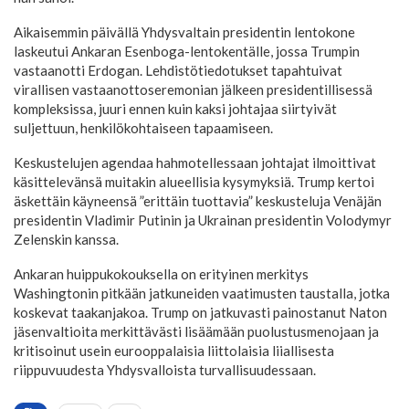
Aikaisemmin päivällä Yhdysvaltain presidentin lentokone
laskeutui Ankaran Esenboga-lentokentälle, jossa Trumpin
vastaanotti Erdogan. Lehdistötiedotukset tapahtuivat
virallisen vastaanottoseremonian jälkeen presidentillisessä
kompleksissa, juuri ennen kuin kaksi johtajaa siirtyivät
suljettuun, henkilökohtaiseen tapaamiseen.
Keskustelujen agendaa hahmotellessaan johtajat ilmoittivat
käsittelevänsä muitakin alueellisia kysymyksiä. Trump kertoi
äskettäin käyneensä ”erittäin tuottavia” keskusteluja Venäjän
presidentin Vladimir Putinin ja Ukrainan presidentin Volodymyr
Zelenskin kanssa.
Ankaran huippukokouksella on erityinen merkitys
Washingtonin pitkään jatkuneiden vaatimusten taustalla, jotka
koskevat taakanjakoa. Trump on jatkuvasti painostanut Naton
jäsenvaltioita merkittävästi lisäämään puolustusmenojaan ja
kritisoinut usein eurooppalaisia liittolaisia liiallisesta
riippuvuudesta Yhdysvalloista turvallisuudessaan.