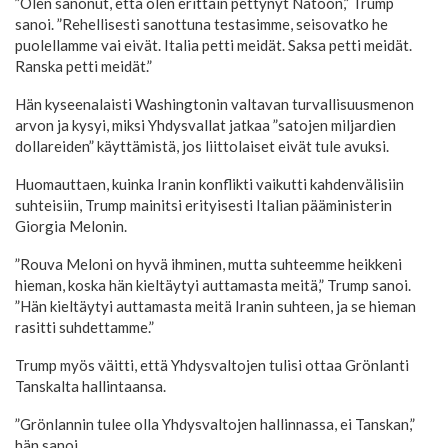
”Olen sanonut, että olen erittäin pettynyt Natoon,” Trump
sanoi. ”Rehellisesti sanottuna testasimme, seisovatko he
puolellamme vai eivät. Italia petti meidät. Saksa petti meidät.
Ranska petti meidät.”
Hän kyseenalaisti Washingtonin valtavan turvallisuusmenon
arvon ja kysyi, miksi Yhdysvallat jatkaa ”satojen miljardien
dollareiden” käyttämistä, jos liittolaiset eivät tule avuksi.
Huomauttaen, kuinka Iranin konflikti vaikutti kahdenvälisiin
suhteisiin, Trump mainitsi erityisesti Italian pääministerin
Giorgia Melonin.
”Rouva Meloni on hyvä ihminen, mutta suhteemme heikkeni
hieman, koska hän kieltäytyi auttamasta meitä,” Trump sanoi.
”Hän kieltäytyi auttamasta meitä Iranin suhteen, ja se hieman
rasitti suhdettamme.”
Trump myös väitti, että Yhdysvaltojen tulisi ottaa Grönlanti
Tanskalta hallintaansa.
”Grönlannin tulee olla Yhdysvaltojen hallinnassa, ei Tanskan,”
hän sanoi.