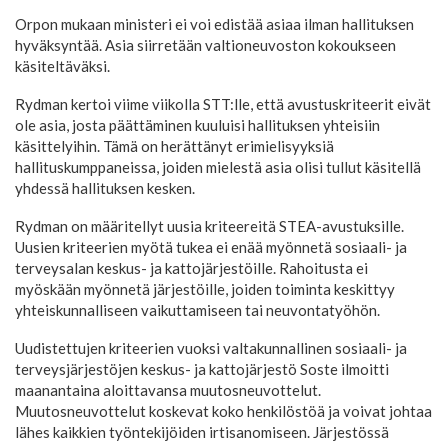
Orpon mukaan ministeri ei voi edistää asiaa ilman hallituksen
hyväksyntää. Asia siirretään valtioneuvoston kokoukseen
käsiteltäväksi.
Rydman kertoi viime viikolla STT:lle, että avustuskriteerit eivät
ole asia, josta päättäminen kuuluisi hallituksen yhteisiin
käsittelyihin. Tämä on herättänyt erimielisyyksiä
hallituskumppaneissa, joiden mielestä asia olisi tullut käsitellä
yhdessä hallituksen kesken.
Rydman on määritellyt uusia kriteereitä STEA-avustuksille.
Uusien kriteerien myötä tukea ei enää myönnetä sosiaali- ja
terveysalan keskus- ja kattojärjestöille. Rahoitusta ei
myöskään myönnetä järjestöille, joiden toiminta keskittyy
yhteiskunnalliseen vaikuttamiseen tai neuvontatyöhön.
Uudistettujen kriteerien vuoksi valtakunnallinen sosiaali- ja
terveysjärjestöjen keskus- ja kattojärjestö Soste ilmoitti
maanantaina aloittavansa muutosneuvottelut.
Muutosneuvottelut koskevat koko henkilöstöä ja voivat johtaa
lähes kaikkien työntekijöiden irtisanomiseen. Järjestössä