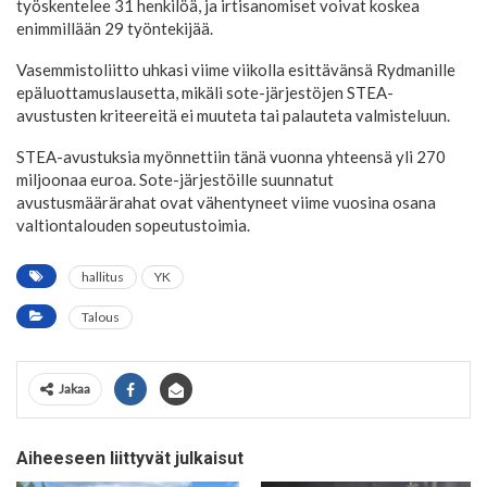
työskentelee 31 henkilöä, ja irtisanomiset voivat koskea
enimmillään 29 työntekijää.
Vasemmistoliitto uhkasi viime viikolla esittävänsä Rydmanille
epäluottamuslausetta, mikäli sote-järjestöjen STEA-
avustusten kriteereitä ei muuteta tai palauteta valmisteluun.
STEA-avustuksia myönnettiin tänä vuonna yhteensä yli 270
miljoonaa euroa. Sote-järjestöille suunnatut
avustusmäärärahat ovat vähentyneet viime vuosina osana
valtiontalouden sopeutustoimia.
hallitus
YK
Talous
Jakaa
Aiheeseen liittyvät julkaisut