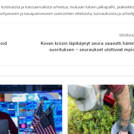
 kotimaista ja kansainvälistä urheilua, mukaan lukien jalkapallo, jääkiekko
ohjaiseen ja tasapainoiseen uutisointiin otteluista, turnauksista ja urheilij
SEURAA
roid
Kovan kriisin läpikäynyt seura saavutti häm
suorituksen – seuraukset ulottuvat my