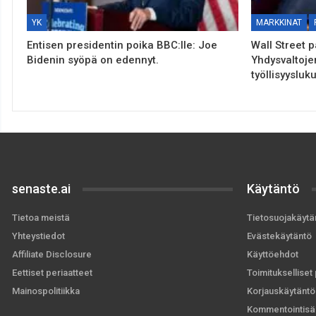
YK
MARKKINAT
Entisen presidentin poika BBC:lle: Joe
Wall Street 
Bidenin syöpä on edennyt.
Yhdysvaltoje
työllisyysluk
senaste.ai
Käytäntö
Tietoa meistä
Tietosuojakäytä
Yhteystiedot
Evästekäytäntö
Affiliate Disclosure
Käyttöehdot
Eettiset periaatteet
Toimitukselliset 
Mainospolitiikka
Korjauskäytäntö
Kommentointisä