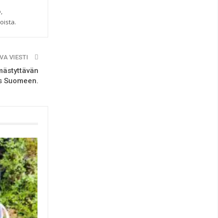
,
oista.
VA VIESTI
mästyttävän
ös Suomeen.