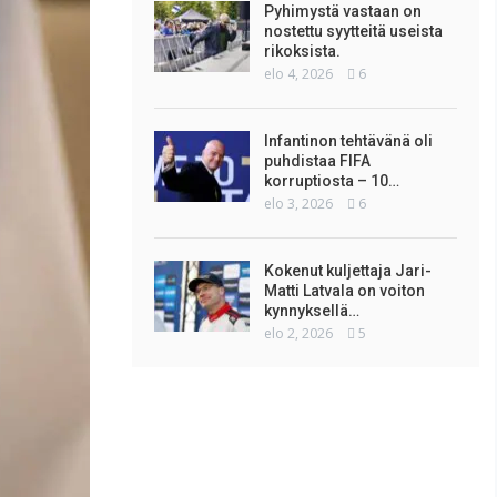
Pyhimystä vastaan on
nostettu syytteitä useista
rikoksista.
elo 4, 2026
6
Infantinon tehtävänä oli
puhdistaa FIFA
korruptiosta – 10…
elo 3, 2026
6
Kokenut kuljettaja Jari-
Matti Latvala on voiton
kynnyksellä…
elo 2, 2026
5