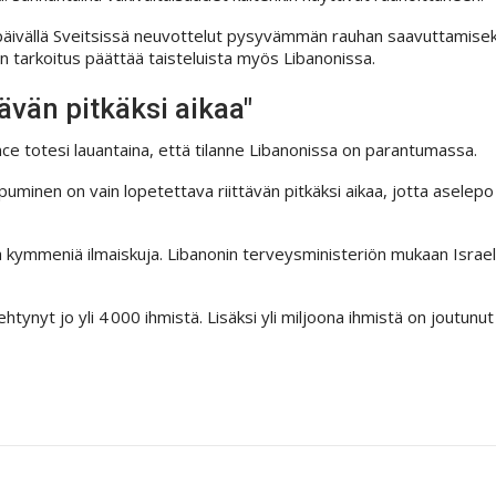
iltapäivällä Sveitsissä neuvottelut pysyvämmän rauhan saavuttamisek
n tarkoitus päättää taisteluista myös Libanonissa.
ävän pitkäksi aikaa"
nce totesi lauantaina, että tilanne Libanonissa on parantumassa.
uminen on vain lopetettava riittävän pitkäksi aikaa, jotta aselepo
a kymmeniä ilmaiskuja. Libanonin terveysministeriön mukaan Israeli
ynyt jo yli 4 000 ihmistä. Lisäksi yli miljoona ihmistä on joutunut 