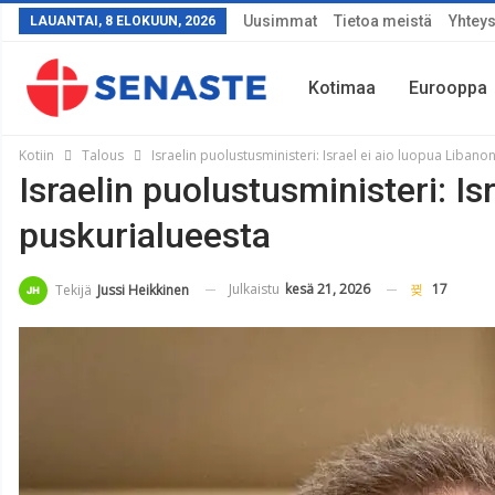
Uusimmat
Tietoa meistä
Yhteys
LAUANTAI, 8 ELOKUUN, 2026
Kotimaa
Eurooppa
Kotiin
Talous
Israelin puolustusministeri: Israel ei aio luopua Libano
Israelin puolustusministeri: Is
Sää
puskurialueesta
Julkaistu
kesä 21, 2026
17
Tekijä
Jussi Heikkinen