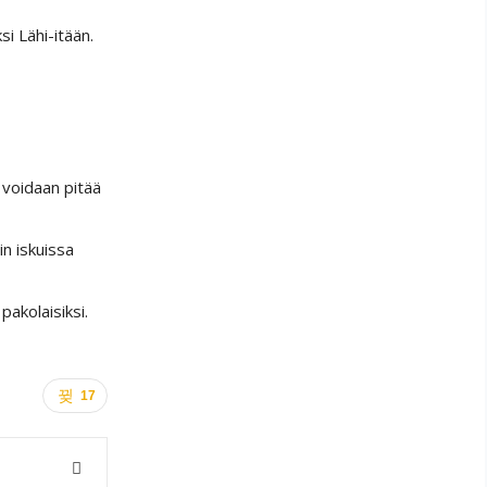
si Lähi-itään.
 voidaan pitää
n iskuissa
pakolaisiksi.
17