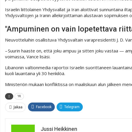
Israelin liittolainen Yhdysvallat ja Iran aloittivat sunnuntaina 
Yhdysvaltojen ja Iranin allekirjoittaman alustavan sopimuksen o
"Ampuminen on vain lopetettava riitt
Neuvotteluihin osallistuva Yhdysvaltain varapresidentti J. D. Va
– Suurin haaste on, että joku ampuu ja sitten joku vastaa — amp
voimassa, Vance lisäsi.
Libanonin valtionmedia raportoi Israelin suorittaneen lauantain
kuoli lauantaina yli 30 henkilöä.
Ministeriön mukaan konfliktissa on maaliskuun alun jälkeen meneht
YK
Jakaa
Facebook
Telegram
Jussi Heikkinen