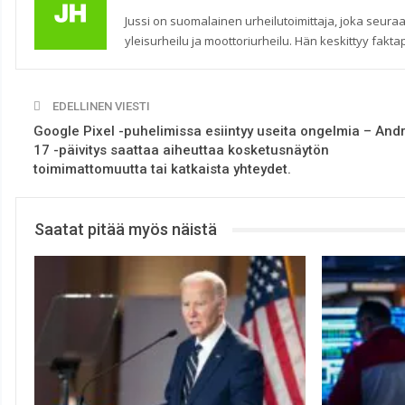
Jussi on suomalainen urheilutoimittaja, joka seuraa
yleisurheilu ja moottoriurheilu. Hän keskittyy faktap
EDELLINEN VIESTI
Google Pixel -puhelimissa esiintyy useita ongelmia – And
17 -päivitys saattaa aiheuttaa kosketusnäytön
toimimattomuutta tai katkaista yhteydet.
Saatat pitää myös näistä