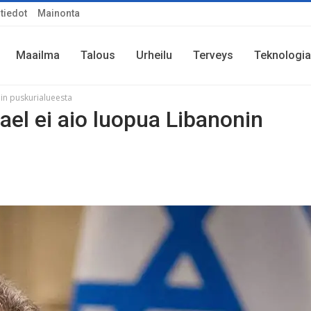
tiedot
Mainonta
Maailma
Talous
Urheilu
Terveys
Teknologia
nin puskurialueesta
rael ei aio luopua Libanonin