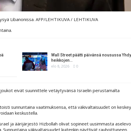
oo pysyä Libanonissa. AFP/LEHTIKUVA
/ LEHTIKUVA
taina.
pä
Wall Street päätti päivänsä nousussa Yhd
heikkojen…
elo 8, 2026
0
n joukot eivät suunnittele vetäytyvänsä Israelin perustamalta
ö toisti sunnuntaina vaatimuksensa, että väkivaltaisuudet on kesk
oidaan keskustella.
Israel ja äärijärjestö Hizbollah olivat sopineet uusimmasta aselev
. Sunnuntaina väkivaltaisuudet kuitenkin näyttivät rauhoittuneen.