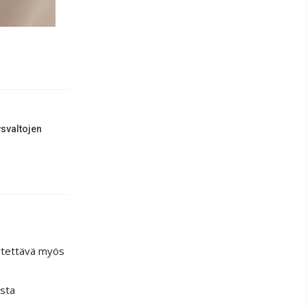
ysvaltojen
eytettävä myös
osta