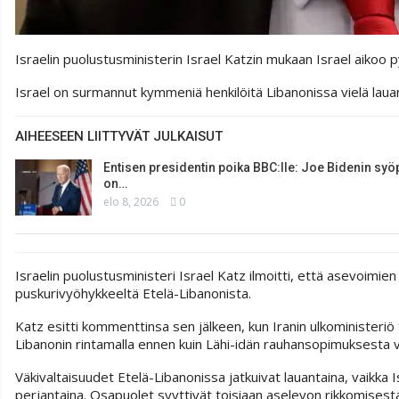
Israelin puolustusministerin Israel Katzin mukaan Israel aik
Israel on surmannut kymmeniä henkilöitä Libanonissa vielä lauan
AIHEESEEN LIITTYVÄT JULKAISUT
Entisen presidentin poika BBC:lle: Joe Bidenin syö
on…
elo 8, 2026
0
Israelin puolustusministeri Israel Katz ilmoitti, että asevoimie
puskurivyöhykkeeltä Etelä-Libanonista.
Katz esitti kommenttinsa sen jälkeen, kun Iranin ulkoministeri
Libanonin rintamalla ennen kuin Lähi-idän rauhansopimuksesta v
Väkivaltaisuudet Etelä-Libanonissa jatkuivat lauantaina, vaikka 
perjantaina. Osapuolet syyttivät toisiaan aselevon rikkomisesta