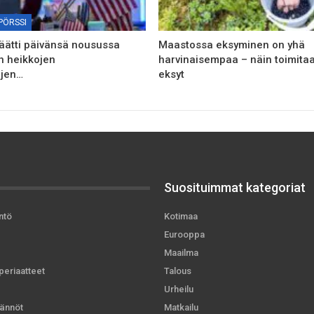
PÖRSSI
päätti päivänsä nousussa
Maastossa eksyminen on yhä
n heikkojen
harvinaisempaa – näin toimitaa
ujen…
eksyt
Suosituimmat kategoriat
ntö
Kotimaa
Eurooppa
Maailma
periaatteet
Talous
Urheilu
ännöt
Matkailu