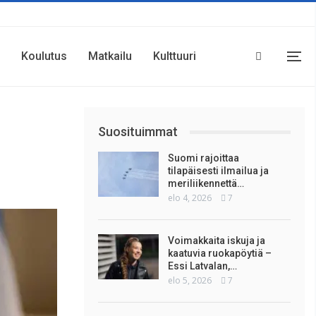
Koulutus
Matkailu
Kulttuuri
Suosituimmat
Suomi rajoittaa
tilapäisesti ilmailua ja
meriliikennettä…
elo 4, 2026
7
Voimakkaita iskuja ja
kaatuvia ruokapöytiä –
Essi Latvalan,…
elo 5, 2026
7