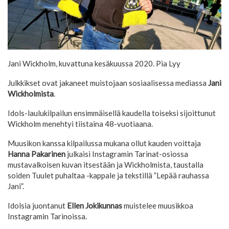
Jani Wickholm, kuvattuna kesäkuussa 2020.
Pia Lyy
Julkkikset ovat jakaneet muistojaan sosiaalisessa mediassa
Jani
Wickholmista
.
Idols-laulukilpailun ensimmäisellä kaudella toiseksi sijoittunut
Wickholm menehtyi tiistaina 48-vuotiaana.
Muusikon kanssa kilpailussa mukana ollut kauden voittaja
Hanna Pakarinen
julkaisi Instagramin Tarinat-osiossa
mustavalkoisen kuvan itsestään ja Wickholmista, taustalla
soiden Tuulet puhaltaa -kappale ja tekstillä ”Lepää rauhassa
Jani”.
Idolsia juontanut
Ellen Jokikunnas
muistelee muusikkoa
Instagramin Tarinoissa.