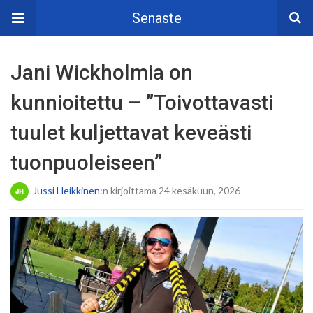
Senaste
Jani Wickholmia on
kunnioitettu – ”Toivottavasti
tuulet kuljettavat keveästi
tuonpuoleiseen”
Jussi Heikkinen
:n kirjoittama 24 kesäkuun, 2026