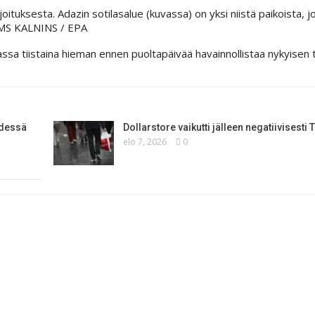
tuksesta. Adazin sotilasalue (kuvassa) on yksi niistä paikoista, j
S KALNINS / EPA
ssa tiistaina hieman ennen puoltapäivää havainnollistaa nykyisen 
ydessä
Dollarstore vaikutti jälleen negatiivisest
elo 7, 2026
0