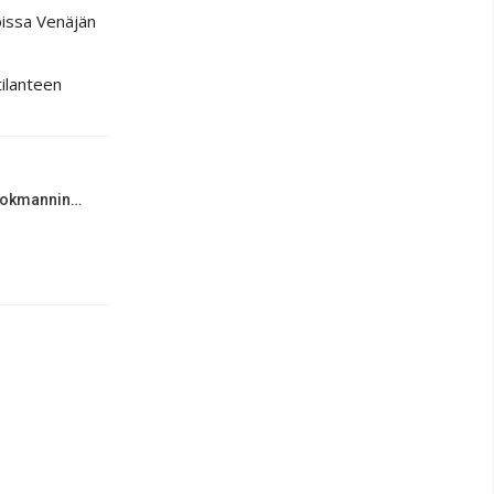
oissa Venäjän
tilanteen
i Tokmannin…