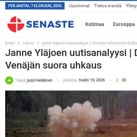
Uusimmat
Tietoa meistä
Yhtey
PERJANTAI, 7 ELOKUUN, 2026
Kotimaa
Eurooppa
Kotiin
Talous
Janne Yläjoen uutisanalyysi | Droonin tuhoamista Balt
Janne Yläjoen uutisanalyysi |
Sää
Venäjän suora uhkaus
Julkaistu
touko 19, 2026
33
Tekijä
Jussi Heikkinen