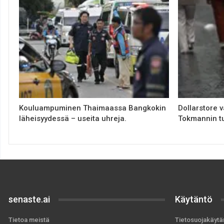
Kouluampuminen Thaimaassa Bangkokin
Dollarstore v
läheisyydessä – useita uhreja.
Tokmannin tu
senaste.ai
Käytäntö
Tietoa meistä
Tietosuojakäytä