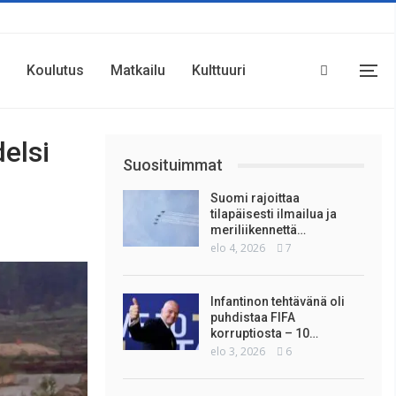
Koulutus
Matkailu
Kulttuuri
elsi
Suosituimmat
Suomi rajoittaa
tilapäisesti ilmailua ja
meriliikennettä…
elo 4, 2026
7
Infantinon tehtävänä oli
puhdistaa FIFA
korruptiosta – 10…
elo 3, 2026
6