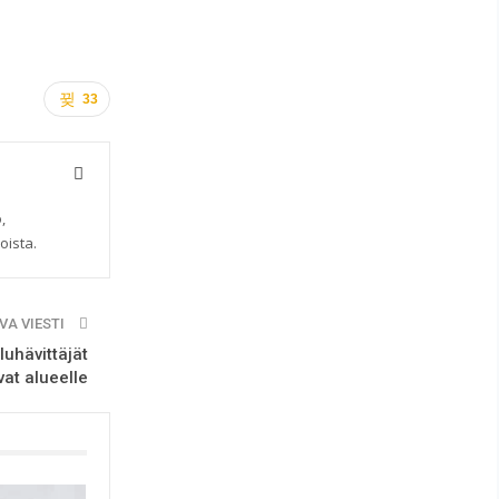
33
,
oista.
VA VIESTI
luhävittäjät
at alueelle