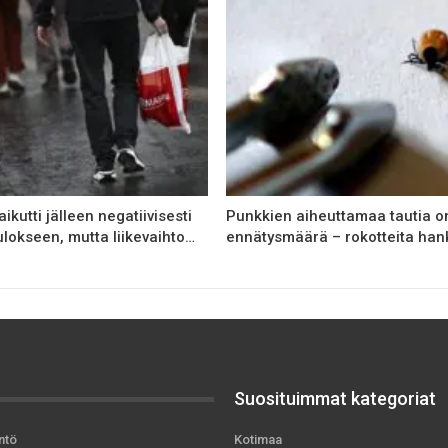
aikutti jälleen negatiivisesti
Punkkien aiheuttamaa tautia on
lokseen, mutta liikevaihto…
ennätysmäärä – rokotteita han
Suosituimmat kategoriat
ntö
Kotimaa