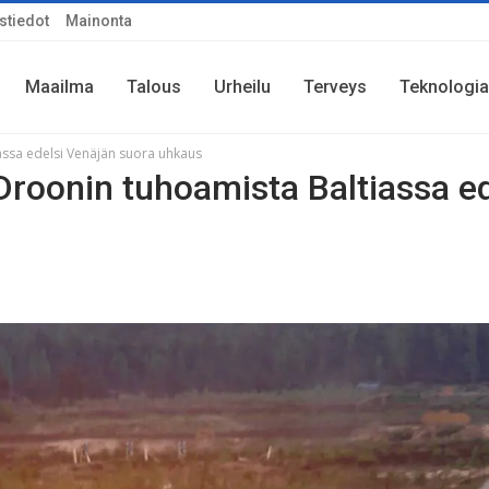
stiedot
Mainonta
Maailma
Talous
Urheilu
Terveys
Teknologia
iassa edelsi Venäjän suora uhkaus
 Droonin tuhoamista Baltiassa ed