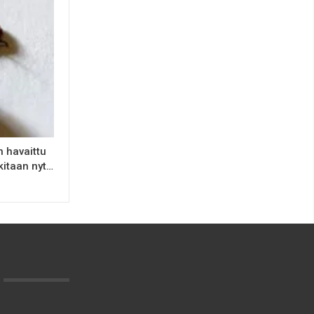
 havaittu
kitaan nyt…