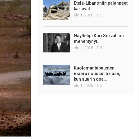
Etelä-Libanoniin palanneet
kärsivät…
elo 1, 2026
5
Näyttelijä Kari Sorvali on
menehtynyt.
elo 4, 2026
5
Kuolemantapausten
määrä noussut 57:ään,
kun suurin osa…
elo 1, 2026
5