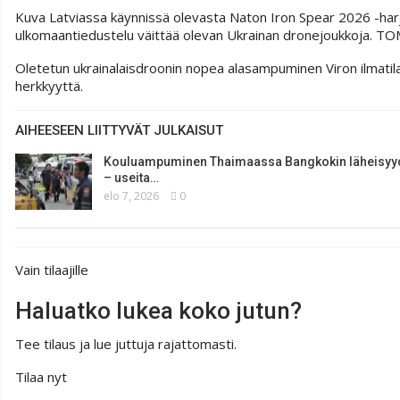
Kuva Latviassa käynnissä olevasta Naton Iron Spear 2026 -harjoi
ulkomaantiedustelu väittää olevan Ukrainan dronejoukkoja.
TOM
Oletetun ukrainalaisdroonin nopea alasampuminen Viron ilmatila
herkkyyttä.
AIHEESEEN LIITTYVÄT JULKAISUT
Kouluampuminen Thaimaassa Bangkokin läheisy
– useita…
elo 7, 2026
0
Vain tilaajille
Haluatko lukea koko jutun?
Tee tilaus ja lue juttuja rajattomasti.
Tilaa nyt