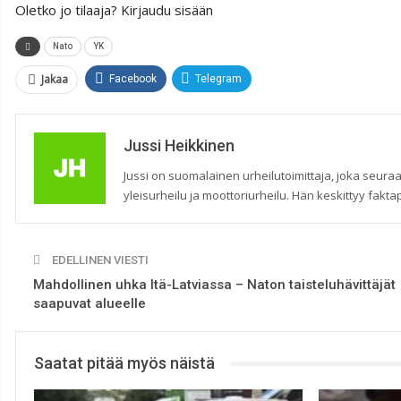
Oletko jo tilaaja? Kirjaudu sisään
Nato
YK
Jakaa
Facebook
Telegram
Jussi Heikkinen
Jussi on suomalainen urheilutoimittaja, joka seuraa
yleisurheilu ja moottoriurheilu. Hän keskittyy faktap
EDELLINEN VIESTI
Mahdollinen uhka Itä-Latviassa – Naton taisteluhävittäjät
saapuvat alueelle
Saatat pitää myös näistä