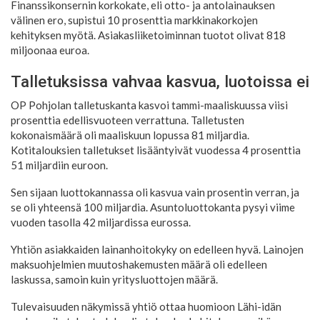
Finanssikonsernin korkokate, eli otto- ja antolainauksen
välinen ero, supistui 10 prosenttia markkinakorkojen
kehityksen myötä. Asiakasliiketoiminnan tuotot olivat 818
miljoonaa euroa.
Talletuksissa vahvaa kasvua, luotoissa ei
OP Pohjolan talletuskanta kasvoi tammi-maaliskuussa viisi
prosenttia edellisvuoteen verrattuna. Talletusten
kokonaismäärä oli maaliskuun lopussa 81 miljardia.
Kotitalouksien talletukset lisääntyivät vuodessa 4 prosenttia
51 miljardiin euroon.
Sen sijaan luottokannassa oli kasvua vain prosentin verran, ja
se oli yhteensä 100 miljardia. Asuntoluottokanta pysyi viime
vuoden tasolla 42 miljardissa eurossa.
Yhtiön asiakkaiden lainanhoitokyky on edelleen hyvä. Lainojen
maksuohjelmien muutoshakemusten määrä oli edelleen
laskussa, samoin kuin yritysluottojen määrä.
Tulevaisuuden näkymissä yhtiö ottaa huomioon Lähi-idän