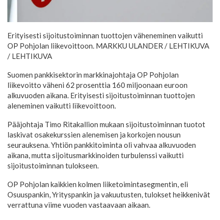
Erityisesti sijoitustoiminnan tuottojen väheneminen vaikutti
OP Pohjolan liikevoittoon. MARKKU ULANDER / LEHTIKUVA
/ LEHTIKUVA
Suomen pankkisektorin markkinajohtaja OP Pohjolan
liikevoitto väheni 62 prosenttia 160 miljoonaan euroon
alkuvuoden aikana. Erityisesti sijoitustoiminnan tuottojen
aleneminen vaikutti liikevoittoon.
Pääjohtaja Timo Ritakallion mukaan sijoitustoiminnan tuotot
laskivat osakekurssien alenemisen ja korkojen nousun
seurauksena. Yhtiön pankkitoiminta oli vahvaa alkuvuoden
aikana, mutta sijoitusmarkkinoiden turbulenssi vaikutti
sijoitustoiminnan tulokseen.
OP Pohjolan kaikkien kolmen liiketoimintasegmentin, eli
Osuuspankin, Yrityspankin ja vakuutusten, tulokset heikkenivät
verrattuna viime vuoden vastaavaan aikaan.