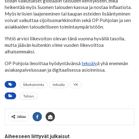
sodan vaikutukset globaalin talouden kehitykseen, mikä
heikentää myös Suomen talouden kasvua ja nostaa inflaatiota.
Myös kriisien laajeneminen tai kaupan esteiden lisääntyminen
voivat vaikuttaa sijoitusmarkkinoihin sekä OP Pohjolan ja sen
asiakkaiden taloudelliseen toimintaympäristöön.
Yhtiö arvioi liikevoiton olevan tänä vuonna hyvällä tasolla,
mutta jäävän kuitenkin viime vuoden liikevoittoa
alhaisemmaksi.
OP Pohjola ilmoittaa hyödyntävänsä
tekoäly
ä yhä enemmän
asiakaspalvelussaan ja digitaalisessa asioinnissa.
liiketoiminta
tekoäly
YK
Talous
Jakaa
Aiheeseen liittyvät julkaisut