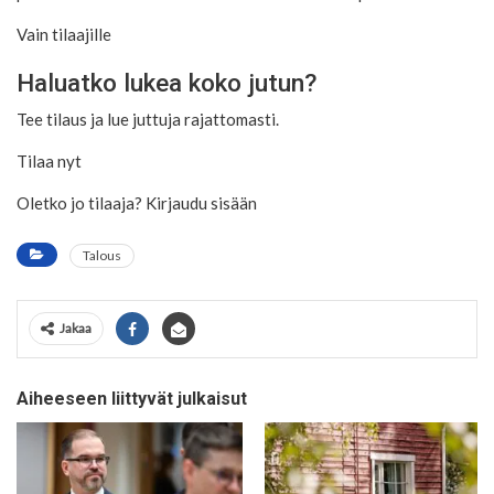
Vain tilaajille
Haluatko lukea koko jutun?
Tee tilaus ja lue juttuja rajattomasti.
Tilaa nyt
Oletko jo tilaaja? Kirjaudu sisään
Talous
Jakaa
Aiheeseen liittyvät julkaisut