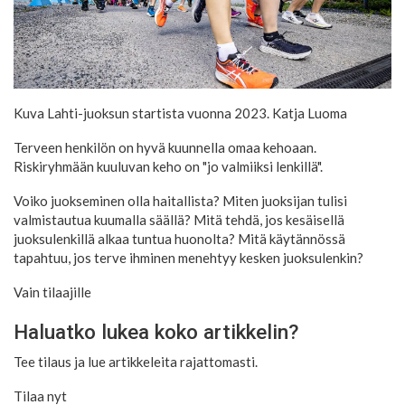
Kuva Lahti-juoksun startista vuonna 2023.
Katja Luoma
Terveen henkilön on hyvä kuunnella omaa kehoaan.
Riskiryhmään kuuluvan keho on "jo valmiiksi lenkillä".
Voiko juokseminen olla haitallista? Miten juoksijan tulisi
valmistautua kuumalla säällä? Mitä tehdä, jos kesäisellä
juoksulenkillä alkaa tuntua huonolta? Mitä käytännössä
tapahtuu, jos terve ihminen menehtyy kesken juoksulenkin?
Vain tilaajille
Haluatko lukea koko artikkelin?
Tee tilaus ja lue artikkeleita rajattomasti.
Tilaa nyt