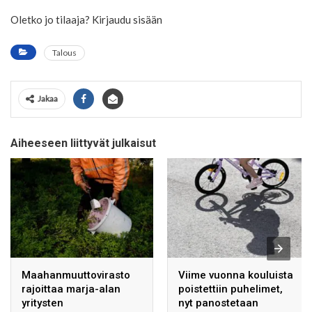
Oletko jo tilaaja? Kirjaudu sisään
Talous
Jakaa
Aiheeseen liittyvät julkaisut
Maahanmuuttovirasto
Viime vuonna kouluista
rajoittaa marja-alan
poistettiin puhelimet,
yritysten
nyt panostetaan