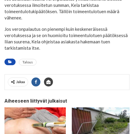
verotuksessa ilmoitetun summan, Kela tarkistaa
toimeentulotukipäätöksen. Tällöin toimeentulotuen määrä
vähenee.
Jos veronpalautus on pienempi kuin keskeneräisessä
verotuksessa ja se on huomioitu toimeentulotuen päätöksessä
liian suurena, Kela ohjeistaa asiakasta hakemaan tuen
tarkistamista itse.
Talous
Jakaa
Aiheeseen liittyvät julkaisut