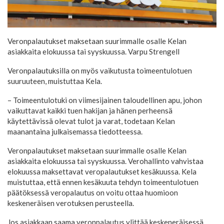
Veronpalautukset maksetaan suurimmalle osalle Kelan
asiakkaita elokuussa tai syyskuussa.
Varpu Strengell
Veronpalautuksilla on myös vaikutusta toimeentulotuen
suuruuteen, muistuttaa Kela.
– Toimeentulotuki on viimesijainen taloudellinen apu, johon
vaikuttavat kaikki tuen hakijan ja hänen perheensä
käytettävissä olevat tulot ja varat, todetaan Kelan
maanantaina julkaisemassa tiedotteessa.
Veronpalautukset maksetaan suurimmalle osalle Kelan
asiakkaita elokuussa tai syyskuussa. Verohallinto vahvistaa
elokuussa maksettavat veropalautukset kesäkuussa. Kela
muistuttaa, että ennen kesäkuuta tehdyn toimeentulotuen
päätöksessä veropalautus on voitu ottaa huomioon
keskeneräisen verotuksen perusteella.
Jos asiakkaan saama veronpalautus ylittää keskeneräisessä