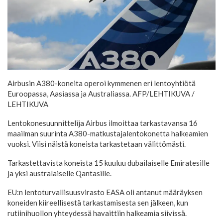
Airbusin A380-koneita operoi kymmenen eri lentoyhtiötä
Euroopassa, Aasiassa ja Australiassa. AFP/LEHTIKUVA
/
LEHTIKUVA
Lentokonesuunnittelija Airbus ilmoittaa tarkastavansa 16
maailman suurinta A380-matkustajalentokonetta halkeamien
vuoksi. Viisi näistä koneista tarkastetaan välittömästi.
Tarkastettavista koneista 15 kuuluu dubailaiselle Emiratesille
ja yksi australaiselle Qantasille.
EU:n lentoturvallisuusvirasto EASA oli antanut määräyksen
koneiden kiireellisestä tarkastamisesta sen jälkeen, kun
rutiinihuollon yhteydessä havaittiin halkeamia siivissä.