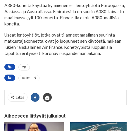
A380-koneita käyttää kymmenen eri lentoyhtiötä Euroopassa,
Aasiassa ja Australiassa. Emiratesilla on suurin A380-laivasto
maailmassa, yli 100 konetta. Finnairilla ei ole A380-mallisia
koneita.
Useat lentoyhtiöt, jotka ovat tilanneet maailman suurinta
matkustajakoneetta, ovat jo luopuneet sen käytöstä, mukaan
lukien ranskalainen Air France. Konetyypistä luopumisia
tapahtui erityisesti koronaviruspandemian aikana.
YK
Kulttuuri
Jakaa
Aiheeseen liittyvät julkaisut