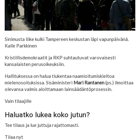
Sinimusta liike kulki Tampereen keskustan läpi vapunpäivänä.
Kalle Parkkinen
Kristillisdemokraatit ja RKP suhtautuvat varovaisesti
kansalaisten perusoikeuksiin.
Hallituksessa on halua tiukentaa naamioitumiskieltoa
mielenosoituksissa. Sisäministeri
Mari Rantanen
(ps.) ilmoittaa
olevansa valmis aloittamaan lainsäädäntöprosessin.
Vain tilaajille
Haluatko lukea koko jutun?
Tee tilaus ja lue juttuja rajattomasti.
Tilaa nyt