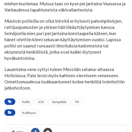
miehen kuolemaa. Muissa taas on kyse perjantaina Vaasassa ja
Varkaudessa tapahtuneista väkivallanteoista.
Muutoin poliisilla on ollut kiireitä erityisesti pahoinpitelyjen,
rattijuopumusten ja yleisen häiriökäyttäytymisen kanssa.
Seinäjoella mies puri perjantaina konstaapelia käteen, kun
hänet otettiin kiinni sekavan käyttäytymisen vuoksi. Lapissa
poliisi on saanut runsaasti ilmoituksia kadonneista tai
eksyneistä henkilöistä, jotka ovat kaikki löytyneet
hyväkuntoisina.
Lauantaina vene syttyi tuleen Messilän satama-altaassa
Hollolassa. Palo levisi myös kahteen viereiseen veneeseen.
Onnettomuudessa loukkaantuneet kolme henkilöä toimitettiin
jatkohoitoon.
helle
iOS
lämpötila
YK
Kulttuuri