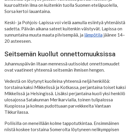
kuuroalttein ilma on kuitenkin tuolla Suomen eteläpuolella,
Sorsa kertoi lauantaina.
Keski- ja Pohjois-Lapissa voi vielä aamulla esiintyä yhtenäistä
sadetta. Päivän aikana sateet kuitenkin väistyvät. Lapissa on
sunnuntaina muuta maata pilvisempää, ja
lämpötila
jäänee 14–
20 asteeseen.
Seitsemän kuollut onnettomuuksissa
Juhannuspäivän iltaan mennessä uutisoidut onnettomuudet
ovat vaatineet yhteensä seitsemän ihmisen hengen.
Vedestä on löytynyt kuolleina yhteensä neljä henkilöä:
torstaina kaksi Mikkelissä ja Kotkassa, perjantaina toiset kaksi
Mikkelissä ja Helsingissä. Lisäksi perjantaina kuoli yksi henkilö
ulosajossa Satakunnan Merikarvialla, toinen tulipalossa
Kuopiossa ja kolmas pudottuaan parvekkeelta Vantaan
Tikkurilassa.
Poliisilla on meneillään kolme tappotutkintaa. Ensimmäinen
niistä koskee torstaina Somerolta löytyneen nelikymppisen