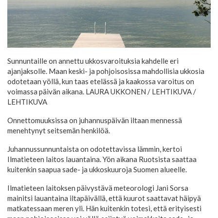
Sunnuntaille on annettu ukkosvaroituksia kahdelle eri
ajanjaksolle. Maan keski- ja pohjoisosissa mahdollisia ukkosia
odotetaan yöllä, kun taas etelässä ja kaakossa varoitus on
voimassa päivän aikana. LAURA UKKONEN / LEHTIKUVA
/
LEHTIKUVA
Onnettomuuksissa on juhannuspäivän iltaan mennessä
menehtynyt seitsemän henkilöä.
Juhannussunnuntaista on odotettavissa lämmin, kertoi
Ilmatieteen laitos lauantaina. Yön aikana Ruotsista saattaa
kuitenkin saapua sade- ja ukkoskuuroja Suomen alueelle.
Ilmatieteen laitoksen päivystävä meteorologi Jani Sorsa
mainitsi lauantaina iltapäivällä, että kuurot saattavat häipyä
matkatessaan meren yli. Hän kuitenkin totesi, että erityisesti