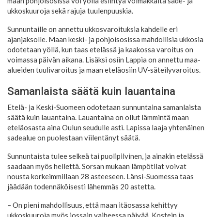
maan pohjoisosissa voi yöllä esiintyä voimakkaita sade- ja
ukkoskuuroja sekä rajuja tuulenpuuskia.
Sunnuntaille on annettu ukkosvaroituksia kahdelle eri
ajanjaksolle. Maan keski- ja pohjoisosissa mahdollisia ukkosia
odotetaan yöllä, kun taas etelässä ja kaakossa varoitus on
voimassa päivän aikana. Lisäksi osiin Lappia on annettu maa-
alueiden tuulivaroitus ja maan eteläosiin UV-säteilyvaroitus.
Samanlaista säätä kuin lauantaina
Etelä- ja Keski-Suomeen odotetaan sunnuntaina samanlaista
säätä kuin lauantaina. Lauantaina on ollut lämmintä maan
eteläosasta aina Oulun seudulle asti. Lapissa laaja yhtenäinen
sadealue on puolestaan viilentänyt säätä.
Sunnuntaista tulee selkeä tai puolipilvinen, ja ainakin etelässä
saadaan myös hellettä. Sorsan mukaan lämpötilat voivat
nousta korkeimmillaan 28 asteeseen. Länsi-Suomessa taas
jäädään todennäköisesti lähemmäs 20 astetta.
– On pieni mahdollisuus, että maan itäosassa kehittyy
ukkoskuuroja myös jossain vaiheessa päivää. Kostein ja