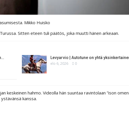
a asumisesta.
Mikko Huisko
Turussa. Sitten eteen tuli päätös, joka muutti hänen arkeaan.
an…
Levyarvio | Autotune on yhtä yksinkertain
elo 6, 2026
0
arjan keskeinen hahmo. Videolla hän suuntaa ravintolaan ”ison omen
a ystävänsä kanssa.