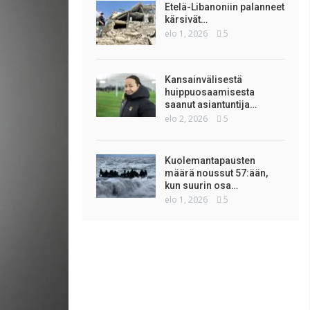
Etelä-Libanoniin palanneet
kärsivät…
elo 1, 2026
5
Kansainvälisestä
huippuosaamisesta
saanut asiantuntija…
elo 2, 2026
5
Kuolemantapausten
määrä noussut 57:ään,
kun suurin osa…
elo 1, 2026
5