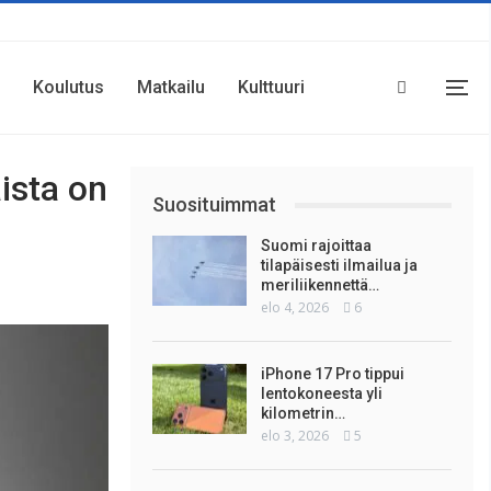
Koulutus
Matkailu
Kulttuuri
aista on
Suosituimmat
Suomi rajoittaa
tilapäisesti ilmailua ja
meriliikennettä…
elo 4, 2026
6
iPhone 17 Pro tippui
lentokoneesta yli
kilometrin…
elo 3, 2026
5