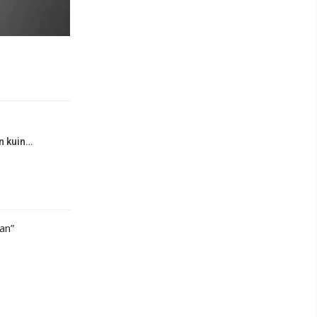
en kuin…
an”