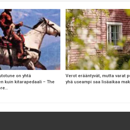
Autotune on yhtä
Verot erääntyvät, mutta varat p
en kuin kitarapedaali – The
yhä useampi saa lisäaikaa ma
ore…