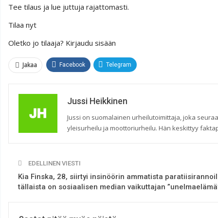
Tee tilaus ja lue juttuja rajattomasti.
Tilaa nyt
Oletko jo tilaaja? Kirjaudu sisään
Jakaa
Facebook
Telegram
Jussi Heikkinen
Jussi on suomalainen urheilutoimittaja, joka seuraa
yleisurheilu ja moottoriurheilu. Hän keskittyy faktap
EDELLINEN VIESTI
Kia Finska, 28, siirtyi insinöörin ammatista paratiisirannoil
tällaista on sosiaalisen median vaikuttajan ”unelmaelämä