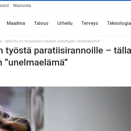
iedot
Mainonta
Maailma
Talous
Urheilu
Terveys
Teknologia
ille – tällaista on sosiaalisen median vaikuttajan ”unelmaelämä”
n työstä paratiisirannoille – täll
an ”unelmaelämä”