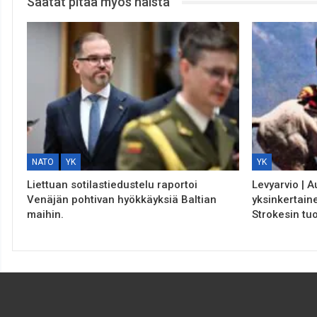
Saatat pitää myös näistä
NATO
YK
YK
Liettuan sotilastiedustelu raportoi
Levyarvio | 
Venäjän pohtivan hyökkäyksiä Baltian
yksinkertain
maihin.
Strokesin tu