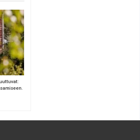
uuttuvat:
ksamiseen.