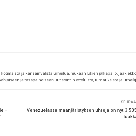
 kotimaista ja kansainvälistä urheilua, mukaan lukien jalkapallo, jääkiekko
ohjaiseen ja tasapainoiseen uutisointiin otteluista, turnauksista ja urheilij
SEURAA
le –
Venezuelassa maanjäristyksen uhreja on nyt 3 535,
”
loukk