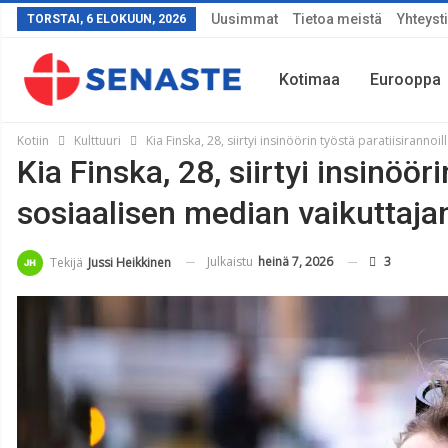
Uusimmat
Tietoa meistä
Yhteyst
TORSTAI, 6 ELOKUUN, 2026
Kotimaa
Eurooppa
Kotiin
Kulttuuri
Kia Finska, 28, siirtyi insinöörin työstä paratiisiranno
Kia Finska, 28, siirtyi insinööri
Sää
sosiaalisen median vaikuttaj
Julkaistu
heinä 7, 2026
3
Tekijä
Jussi Heikkinen