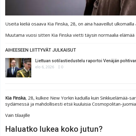
Useita kieliä osaava Kia Finska, 28, on aina haaveillut ulkomaill
Muutama vuosi sitten Kia Finska vietti täysin normaalia elämää 
AIHEESEEN LIITTYVÄT JULKAISUT
Liettuan sotilastiedustelu raportoi Venäjän pohtiv
elo 6, 2026
0
Kia Finska
, 28, kulkee New Yorkin kaduilla kuin Sinkkuelämää-s
sydämessä ja mahdollisesti etsii kuuluisia Cosmopolitan-juomi
Vain tilaajille
Haluatko lukea koko jutun?