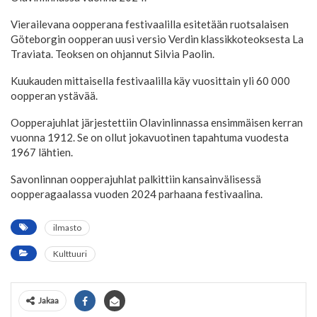
Vierailevana oopperana festivaalilla esitetään ruotsalaisen
Göteborgin oopperan uusi versio Verdin klassikkoteoksesta La
Traviata. Teoksen on ohjannut Silvia Paolin.
Kuukauden mittaisella festivaalilla käy vuosittain yli 60 000
oopperan ystävää.
Oopperajuhlat järjestettiin Olavinlinnassa ensimmäisen kerran
vuonna 1912. Se on ollut jokavuotinen tapahtuma vuodesta
1967 lähtien.
Savonlinnan oopperajuhlat palkittiin kansainvälisessä
oopperagaalassa vuoden 2024 parhaana festivaalina.
ilmasto
Kulttuuri
Jakaa