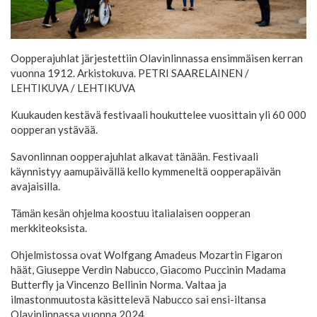
Oopperajuhlat järjestettiin Olavinlinnassa ensimmäisen kerran
vuonna 1912. Arkistokuva. PETRI SAARELAINEN /
LEHTIKUVA
/ LEHTIKUVA
Kuukauden kestävä festivaali houkuttelee vuosittain yli 60 000
oopperan ystävää.
Savonlinnan oopperajuhlat alkavat tänään. Festivaali
käynnistyy aamupäivällä kello kymmeneltä oopperapäivän
avajaisilla.
Tämän kesän ohjelma koostuu italialaisen oopperan
merkkiteoksista.
Ohjelmistossa ovat Wolfgang Amadeus Mozartin Figaron
häät, Giuseppe Verdin Nabucco, Giacomo Puccinin Madama
Butterfly ja Vincenzo Bellinin Norma. Valtaa ja
ilmastonmuutosta käsittelevä Nabucco sai ensi-iltansa
Olavinlinnassa vuonna 2024.