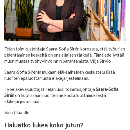
Telan toimitusjohtaja Saara-Sofia Sirén korostaa, että työurien
pidentäminen keskeltä on ensisijaisen tärkeää. Tämä edellyttää
muun muassa työhyvinvoinnin parantamista.
Vilja Sirviö
Saara-Sofia Sirénin mukaan eläkeaiheinen keskustelu lisää
nuorten epäluottamusta eläkejärjestelmään.
Työeläkevakuuttajat Telan uusi toimitusjohtaja
Saara-Sofia
Sirén
on huolissaan nuorten heikosta luottamuksesta
eläkejärjestelmään.
Vain tilaajille
Haluatko lukea koko jutun?