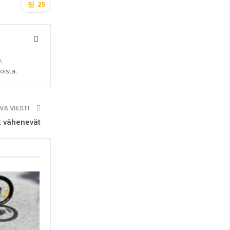
25
,
oista.
VA VIESTI
t vähenevät