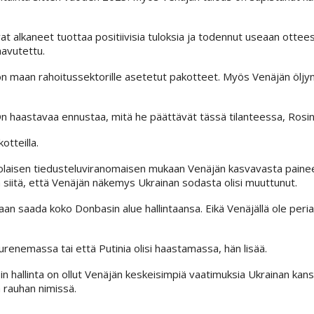
at alkaneet tuottaa positiivisia tuloksia ja todennut useaan ottee
aavutettu.
 maan rahoitussektorille asetetut pakotteet. Myös Venäjän öljyn
 On haastavaa ennustaa, mitä he päättävät tässä tilanteessa, Rosin
tteilla.
laisen tiedusteluviranomaisen mukaan Venäjän kasvavasta paine
siitä, että Venäjän näkemys Ukrainan sodasta olisi muuttunut.
aan saada koko Donbasin alue hallintaansa. Eikä Venäjällä ole per
 murenemassa tai että Putinia olisi haastamassa, hän lisää.
n hallinta on ollut Venäjän keskeisimpiä vaatimuksia Ukrainan kan
 rauhan nimissä.