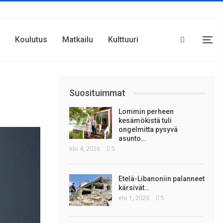
Koulutus
Matkailu
Kulttuuri
Suosituimmat
Lommin perheen
kesämökistä tuli
ongelmitta pysyvä
asunto…
elo 4, 2026
5
Etelä-Libanoniin palanneet
kärsivät…
elo 1, 2026
5