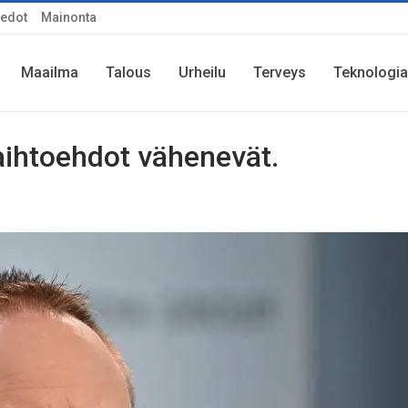
iedot
Mainonta
Maailma
Talous
Urheilu
Terveys
Teknologia
vaihtoehdot vähenevät.