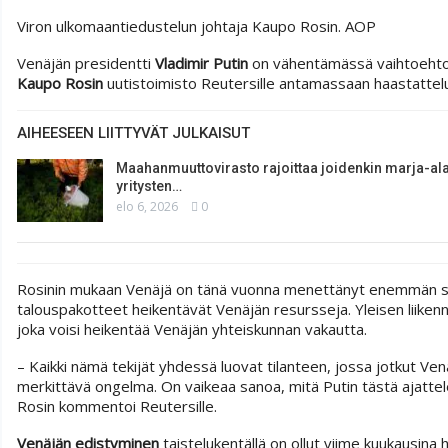
Viron ulkomaantiedustelun johtaja Kaupo Rosin.
AOP
Venäjän presidentti
Vladimir Putin
on vähentämässä vaihtoehtoj
Kaupo Rosin
uutistoimisto Reutersille antamassaan haastattel
AIHEESEEN LIITTYVÄT JULKAISUT
Maahanmuuttovirasto rajoittaa joidenkin marja-al
yritysten…
elo 6, 2026
0
Rosinin mukaan Venäjä on tänä vuonna menettänyt enemmän soti
talouspakotteet heikentävät Venäjän resursseja. Yleisen liikenn
joka voisi heikentää Venäjän yhteiskunnan vakautta.
– Kaikki nämä tekijät yhdessä luovat tilanteen, jossa jotkut Ven
merkittävä ongelma. On vaikeaa sanoa, mitä Putin tästä ajatte
Rosin kommentoi Reutersille.
Venäjän edistyminen
taistelukentällä on ollut viime kuukausin