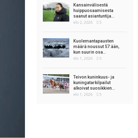
Kansainvälisestä
huippuosaamisesta
saanut asiantuntija…
elo 2, 2026
5
Kuolemantapausten
määrä noussut 57:ään,
kun suurin osa…
elo 1, 2026
5
Teivon kuninkuus- ja
kuningatarkilpailut
alkoivat suosikkien…
elo 1, 2026
5