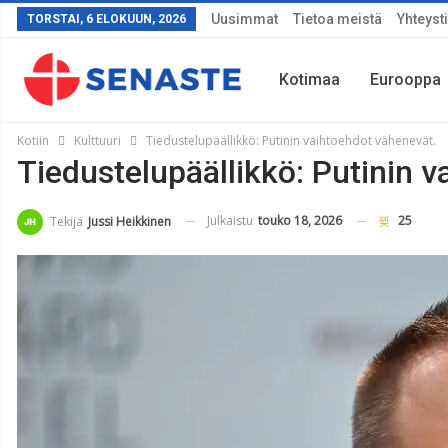
Uusimmat
Tietoa meistä
Yhteyst
TORSTAI, 6 ELOKUUN, 2026
Kotimaa
Eurooppa
Kotiin
Kulttuuri
Tiedustelupäällikkö: Putinin vaihtoehdot vähenevät.
Tiedustelupäällikkö: Putinin 
Sää
Julkaistu
touko 18, 2026
25
Tekijä
Jussi Heikkinen