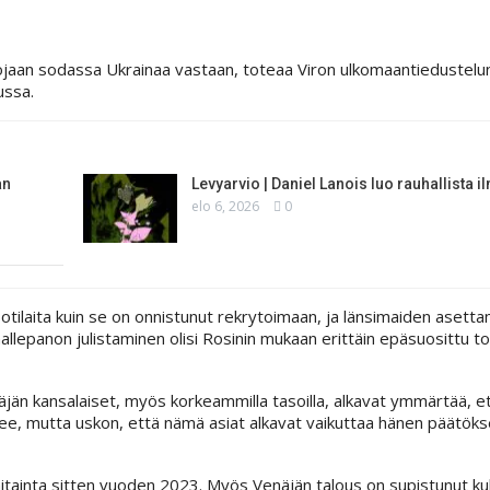
aan sodassa Ukrainaa vastaan, toteaa Viron ulkomaantiedustelun
ussa.
an
Levyarvio | Daniel Lanois luo rauhallista i
elo 6, 2026
0
laita kuin se on onnistunut rekrytoimaan, ja länsimaiden asett
allepanon julistaminen olisi Rosinin mukaan erittäin epäsuosittu t
äjän kansalaiset, myös korkeammilla tasoilla, alkavat ymmärtää, et
lee, mutta uskon, että nämä asiat alkavat vaikuttaa hänen päätök
a hitainta sitten vuoden 2023. Myös Venäjän talous on supistunut k