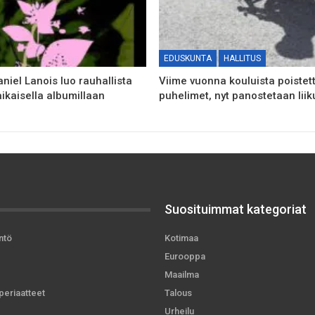
EDUSKUNTA
HALLITUS
aniel Lanois luo rauhallista
Viime vuonna kouluista poistett
aikaisella albumillaan
puhelimet, nyt panostetaan liik
Suosituimmat kategoriat
ntö
Kotimaa
Eurooppa
Maailma
periaatteet
Talous
Urheilu