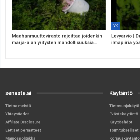
YK
Maahanmuuttovirasto rajoittaa joidenkin
Levyarvio | D
marja-alan yritysten mahdollisuuksia…
ilmapiiriä yö
senaste.ai
Käytäntö
Tietoa meistä
Tietosuojakäytä
Yhteystiedot
Evästekäytäntö
Affiliate Disclosure
Käyttöehdot
Eettiset periaatteet
Toimitukselliset 
Mainospolitiikka
Korjauskäytäntö