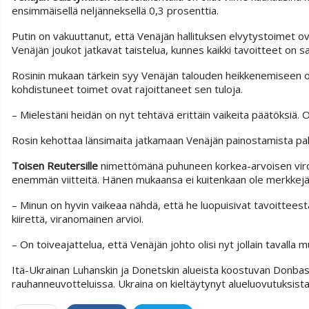
ensimmäisellä neljänneksellä 0,3 prosenttia.
Putin on vakuuttanut, että Venäjän hallituksen elvytystoimet ov
Venäjän joukot jatkavat taistelua, kunnes kaikki tavoitteet on s
Rosinin mukaan tärkein syy Venäjän talouden heikkenemiseen on
kohdistuneet toimet ovat rajoittaneet sen tuloja.
– Mielestäni heidän on nyt tehtävä erittäin vaikeita päätöksiä.
Rosin kehottaa länsimaita jatkamaan Venäjän painostamista pako
Toisen Reutersille
nimettömänä puhuneen korkea-arvoisen viro
enemmän viitteitä. Hänen mukaansa ei kuitenkaan ole merkkejä 
– Minun on hyvin vaikeaa nähdä, että he luopuisivat tavoitteest
kiirettä, viranomainen arvioi.
– On toiveajattelua, että Venäjän johto olisi nyt jollain tavalla
Itä-Ukrainan Luhanskin ja Donetskin alueista koostuvan Donbasi
rauhanneuvotteluissa. Ukraina on kieltäytynyt alueluovutuksista