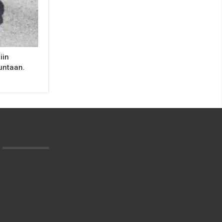
iin
untaan.