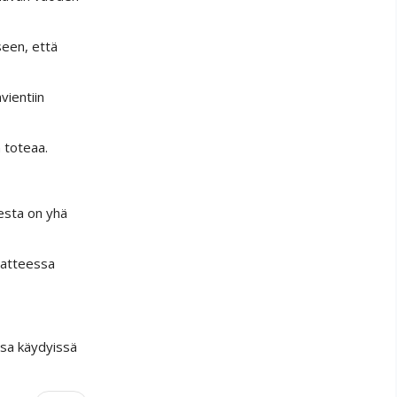
seen, että
vientiin
 toteaa.
esta on yhä
iaatteessa
ssa käydyissä