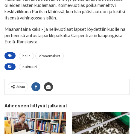
olleiden lasten kuolemaan. Kolmevuotias poika menehtyi
keskiviikkona Pariisin lähiössä, kun hän pääsi autoon ja lukitsi
itsensä vahingossa sisään.
Maanantaina kaksi- ja nelivuotiaat lapset löydettiin kuolleina
perheensä autosta parkkipaikalta Carpentrasin kaupungista
Etelä-Ranskasta.
helle
viranomaiset
Kulttuuri
Jakaa
Aiheeseen liittyvät julkaisut