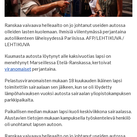
Ranskaa vaivaava helleaalto on jo johtanut useiden autossa
olleiden lasten kuolemaan. Ihmisiä viilentymässä perjantaina
autoliikenteen läheisyydessä Pariisissa. AFP/LEHTIKUVA
/
LEHTIKUVA
Kuumasta autosta löytynyt alle kaksivuotias lapsi on
menehtynyt Marseillessa Etelä-Ranskassa, kertoivat
viranomaiset
perjantaina.
Pelastusviranomaisten mukaan 18 kuukauden ikäinen lapsi
toimitettiin sairaalaan sen jälkeen, kun se oli löydetty
lämpöhalvauksen vuoksi autosta sairaalan yliopistokampuksen
parkkipaikalta.
Paikallisen median mukaan lapsi kuoli keskiviikkona sairaalassa.
Alustavien tietojen mukaan kampuksella työskentelevä henkilö
oli unohtanut lapsen autoon.
Ranskaa vaivaava helleaalto on jo johtanut useiden autossa