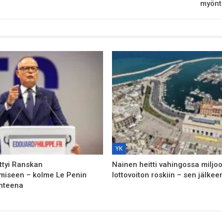
myönte
YK
ttyi Ranskan
Nainen heitti vahingossa miljo
amiseen – kolme Le Penin
lottovoiton roskiin – sen jälkeen
ohteena