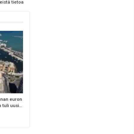
istä tietoa
onan euron
 tuli uusi…