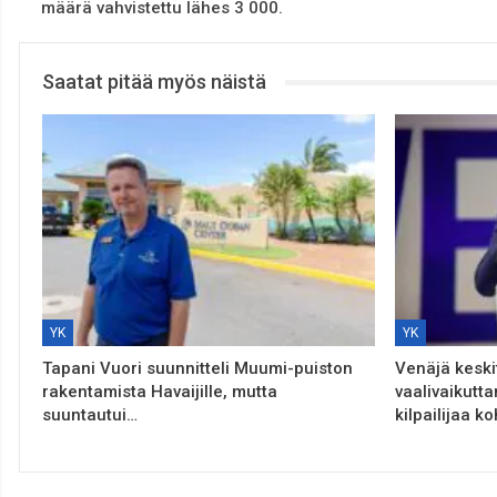
määrä vahvistettu lähes 3 000.
Saatat pitää myös näistä
YK
YK
Tapani Vuori suunnitteli Muumi-puiston
Venäjä keski
rakentamista Havaijille, mutta
vaalivaikutt
suuntautui…
kilpailijaa k