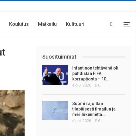
Koulutus
Matkailu
Kulttuuri
ut
Suosituimmat
Infantinon tehtävänä oli
puhdistaa FIFA
korruptiosta – 10…
elo 3, 2026
6
Suomi rajoittaa
tilapäisesti ilmailua ja
meriliikennettä…
elo 4, 2026
6