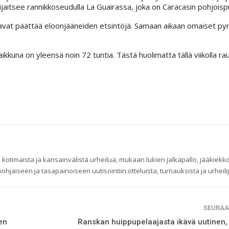
jaitsee rannikkoseudulla La Guairassa, joka on Caracasin pohjoispu
vat päättää eloonjääneiden etsintöjä. Samaan aikaan omaiset py
kkuna on yleensä noin 72 tuntia. Tästä huolimatta tällä viikolla ra
 kotimaista ja kansainvälistä urheilua, mukaan lukien jalkapallo, jääkiekko
ohjaiseen ja tasapainoiseen uutisointiin otteluista, turnauksista ja urheilij
SEURAA
en
Ranskan huippupelaajasta ikävä uutinen, 