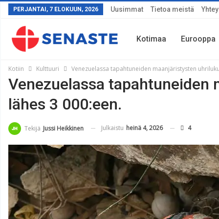
Uusimmat
Tietoa meistä
Yhtey
PERJANTAI, 7 ELOKUUN, 2026
Kotimaa
Eurooppa
Kotiin
Kulttuuri
Venezuelassa tapahtuneiden maanjäristysten uhriluku
Venezuelassa tapahtuneiden m
Sää
lähes 3 000:een.
Julkaistu
heinä 4, 2026
4
Tekijä
Jussi Heikkinen