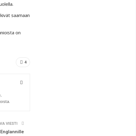
olella.
rkivät saamaan
unioista on
4
,
oista.
VA VIESTI
Englannille