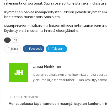
rakennusta on sortunut. Suurin osa sortuneista rakennuksista si
Kymmenen päivää maanjäristysten jälkeen pelastusryhmät alka
läheistensä ruumiit pois raunioista.
Maanjäristysten kaltaisissa katastrofeissa pelastautumisen aikai
löydetty vielä muutamia ihmisiä eloonjääneinä.
YK
Jakaa
Facebook
Telegram
Jussi Heikkinen
Jussi on suomalainen urheilutoimittaja, joka seuraa
yleisurheilu ja moottoriurheilu. Hän keskittyy faktap
EDELLINEN VIESTI
Venezuelassa tapahtuneiden maanjäristysten kuolonuhri