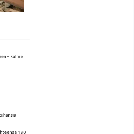
seen – kolme
 tuhansia
 yhteensä 190