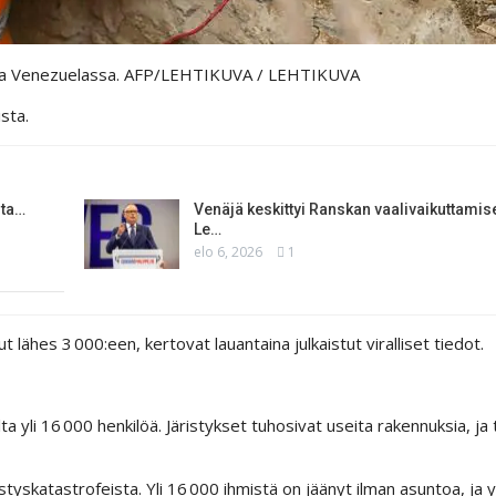
assa Venezuelassa. AFP/LEHTIKUVA
/ LEHTIKUVA
sta.
sta…
Venäjä keskittyi Ranskan vaalivaikuttami
Le…
elo 6, 2026
1
hes 3 000:een, kertovat lauantaina julkaistut viralliset tiedot.
ta yli 16 000 henkilöä. Järistykset tuhosivat useita rakennuksia, ja
yskatastrofeista. Yli 16 000 ihmistä on jäänyt ilman asuntoa, ja