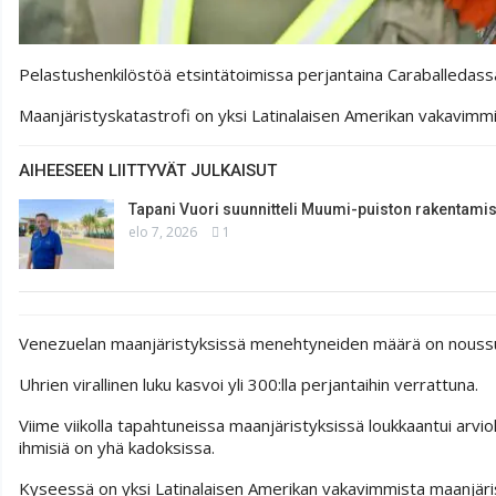
Pelastushenkilöstöä etsintätoimissa perjantaina Caraballed
Maanjäristyskatastrofi on yksi Latinalaisen Amerikan vakavimmi
AIHEESEEN LIITTYVÄT JULKAISUT
Tapani Vuori suunnitteli Muumi-puiston rakentami
elo 7, 2026
1
Venezuelan maanjäristyksissä menehtyneiden määrä on noussut lä
Uhrien virallinen luku kasvoi yli 300:lla perjantaihin verrattuna.
Viime viikolla tapahtuneissa maanjäristyksissä loukkaantui arviol
ihmisiä on yhä kadoksissa.
Kyseessä on yksi Latinalaisen Amerikan vakavimmista maanjärist