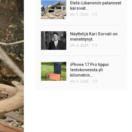
Etelä-Libanoniin palanneet
kärsivät…
elo 1, 2026
5
Näyttelijä Kari Sorvali on
menehtynyt.
elo 4, 2026
5
iPhone 17 Pro tippui
lentokoneesta yli
kilometrin…
elo 3, 2026
5