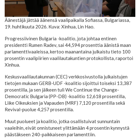
Äänestäjä jättää äänensä vaalipaikalla Sofiassa, Bulgariassa,
19. huhtikuuta 2026. Kuva: Xinhua, Lin Hao.
Progressiivinen Bulgaria -koalitio, jota johtaa entinen
presidentti Rumen Radev, sai 44,594 prosenttia äänistä maan
parlamenttivaaleissa, kertoo maanantaina julkaistu tieto 100
prosentin vaalipiirien vaalilautakuntien protokollista, raportoi
Xinhua.
Keskusvaalilautakunnan (CEC) verkkosivustolla julkaistujen
tietojen mukaan GERB-UDF -koalitio sijoittui toiseksi 13,387
prosentilla, ja sen jälkeen tuli We Continue the Change-
Democratic Bulgaria (PP-DB) -koalitio 12,618 prosentilla,
Liike Oikeuksien ja Vapauden (MRF) 7,120 prosentilla sekä
Revival-puolue 4,257 prosentilla.
Muut puolueet ja koalitio, jotka osallistuivat sunnuntain
vaaleihin, eivät onnistuneet ylittämään 4 prosentin kynnystä
päästäkseen 240-paikkaiseen parlamenttiin.