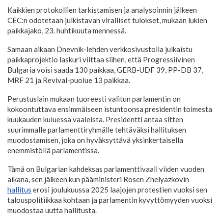
Kaikkien protokollien tarkistamisen ja analysoinnin jälkeen
CEC:n odotetaan julkistavan viralliset tulokset, mukaan lukien
paikkajako, 23. huhtikuuta mennessä.
Samaan aikaan Dnevnik-lehden verkkosivustolla julkaistu
paikkaprojektio laskuri viittaa siihen, että Progressiivinen
Bulgaria voisi saada 130 paikkaa, GERB-UDF 39, PP-DB 37,
MRF 21 ja Revival-puolue 13 paikkaa.
Perustuslain mukaan tuoreesti valitun parlamentin on
kokoontuttava ensimmäiseen istuntoonsa presidentin toimesta
kuukauden kuluessa vaaleista. Presidentti antaa sitten
suurimmalle parlamenttiryhmälle tehtäväksi hallituksen
muodostamisen, joka on hyväksyttävä yksinkertaisella
enemmistöllä parlamentissa.
Tämä on Bulgarian kahdeksas parlamenttivaali viiden vuoden
aikana, sen jälkeen kun pääministeri Rosen Zhelyazkovin
hallitus
erosi joulukuussa 2025 laajojen protestien vuoksi sen
talouspolitiikkaa kohtaan ja parlamentin kyvyttömyyden vuoksi
muodostaa uutta hallitusta.