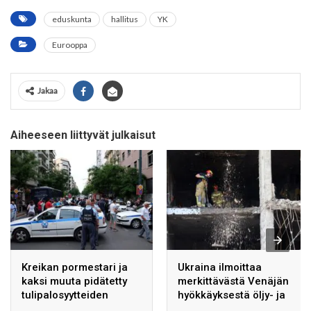
eduskunta
hallitus
YK
Eurooppa
Jakaa
Aiheeseen liittyvät julkaisut
Kreikan pormestari ja
Ukraina ilmoittaa
kaksi muuta pidätetty
merkittävästä Venäjän
tulipalosyytteiden
hyökkäyksestä öljy- ja
vuoksi
kaasuntuotantolaitoksiin.