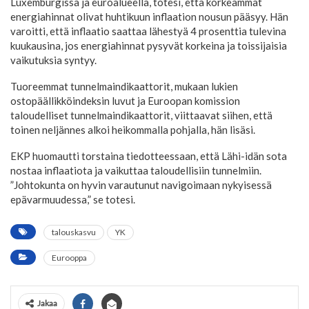
Luxemburgissa ja euroalueella, totesi, että korkeammat
energiahinnat olivat huhtikuun inflaation nousun pääsyy. Hän
varoitti, että inflaatio saattaa lähestyä 4 prosenttia tulevina
kuukausina, jos energiahinnat pysyvät korkeina ja toissijaisia
vaikutuksia syntyy.
Tuoreemmat tunnelmaindikaattorit, mukaan lukien
ostopäällikköindeksin luvut ja Euroopan komission
taloudelliset tunnelmaindikaattorit, viittaavat siihen, että
toinen neljännes alkoi heikommalla pohjalla, hän lisäsi.
EKP huomautti torstaina tiedotteessaan, että Lähi-idän sota
nostaa inflaatiota ja vaikuttaa taloudellisiin tunnelmiin.
”Johtokunta on hyvin varautunut navigoimaan nykyisessä
epävarmuudessa,” se totesi.
talouskasvu
YK
Eurooppa
Jakaa