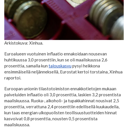
Arkistokuva: Xinhua.
Euroalueen vuotuinen inflaatio ennakoidaan nousevan
huhtikuussa 3,0 prosenttiin, kun se oli maaliskuussa 2,6
prosenttia, samalla kun
talouskasvu
pysyi heikkona
ensimmäisellä neljänneksellä, Eurostat kertoi torstaina, Xinhua
raportoi.
Euroopan unionin tilastotoimiston ennakkotietojen mukaan
palveluiden inflaatio oli 3,0 prosenttia, laskien 3,2 prosentista
maaliskuussa. Ruoka-, alkoholi- ja tupakkahinnat nousivat 2,5
prosenttia, verrattuna 2,4 prosenttiin edellisellä kuukaudella,
kun taas energian ulkopuolisten teollisuustuotteiden hinnat
kasvoivat 0,8 prosenttia, nousten 0,5 prosentista
maaliskuussa.