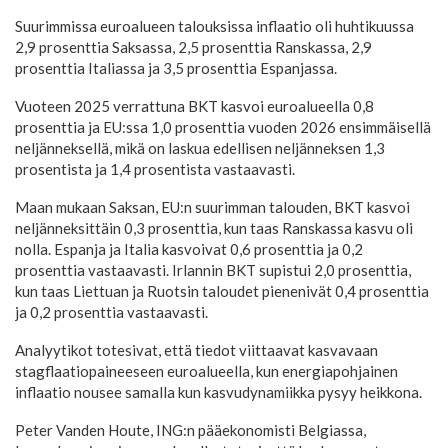
Suurimmissa euroalueen talouksissa inflaatio oli huhtikuussa
2,9 prosenttia Saksassa, 2,5 prosenttia Ranskassa, 2,9
prosenttia Italiassa ja 3,5 prosenttia Espanjassa.
Vuoteen 2025 verrattuna BKT kasvoi euroalueella 0,8
prosenttia ja EU:ssa 1,0 prosenttia vuoden 2026 ensimmäisellä
neljänneksellä, mikä on laskua edellisen neljänneksen 1,3
prosentista ja 1,4 prosentista vastaavasti.
Maan mukaan Saksan, EU:n suurimman talouden, BKT kasvoi
neljänneksittäin 0,3 prosenttia, kun taas Ranskassa kasvu oli
nolla. Espanja ja Italia kasvoivat 0,6 prosenttia ja 0,2
prosenttia vastaavasti. Irlannin BKT supistui 2,0 prosenttia,
kun taas Liettuan ja Ruotsin taloudet pienenivät 0,4 prosenttia
ja 0,2 prosenttia vastaavasti.
Analyytikot totesivat, että tiedot viittaavat kasvavaan
stagflaatiopaineeseen euroalueella, kun energiapohjainen
inflaatio nousee samalla kun kasvudynamiikka pysyy heikkona.
Peter Vanden Houte, ING:n pääekonomisti Belgiassa,