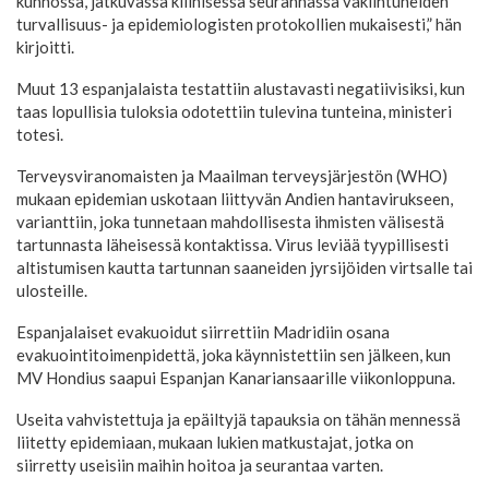
kunnossa, jatkuvassa kliinisessä seurannassa vakiintuneiden
turvallisuus- ja epidemiologisten protokollien mukaisesti,” hän
kirjoitti.
Muut 13 espanjalaista testattiin alustavasti negatiivisiksi, kun
taas lopullisia tuloksia odotettiin tulevina tunteina, ministeri
totesi.
Terveysviranomaisten ja Maailman terveysjärjestön (WHO)
mukaan epidemian uskotaan liittyvän Andien hantavirukseen,
varianttiin, joka tunnetaan mahdollisesta ihmisten välisestä
tartunnasta läheisessä kontaktissa. Virus leviää tyypillisesti
altistumisen kautta tartunnan saaneiden jyrsijöiden virtsalle tai
ulosteille.
Espanjalaiset evakuoidut siirrettiin Madridiin osana
evakuointitoimenpidettä, joka käynnistettiin sen jälkeen, kun
MV Hondius saapui Espanjan Kanariansaarille viikonloppuna.
Useita vahvistettuja ja epäiltyjä tapauksia on tähän mennessä
liitetty epidemiaan, mukaan lukien matkustajat, jotka on
siirretty useisiin maihin hoitoa ja seurantaa varten.