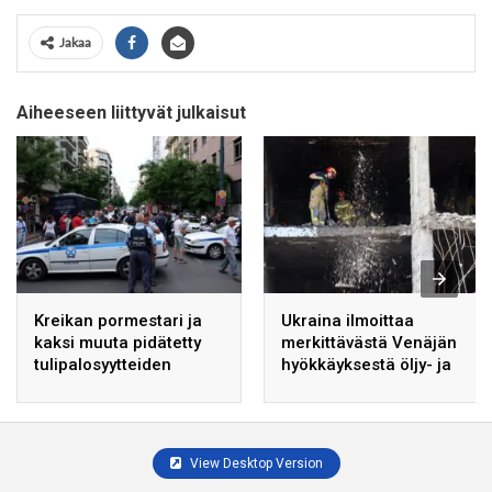
Jakaa
Aiheeseen liittyvät julkaisut
Kreikan pormestari ja
Ukraina ilmoittaa
kaksi muuta pidätetty
merkittävästä Venäjän
tulipalosyytteiden
hyökkäyksestä öljy- ja
vuoksi
kaasuntuotantolaitoksiin.
View Desktop Version