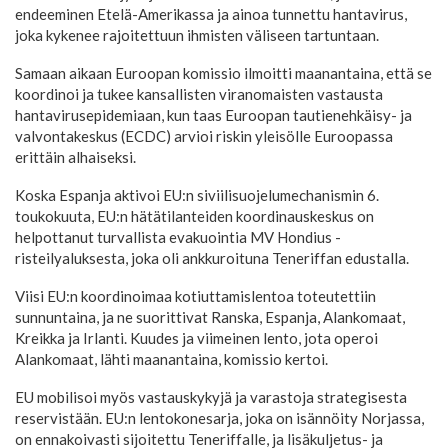
endeeminen Etelä-Amerikassa ja ainoa tunnettu hantavirus,
joka kykenee rajoitettuun ihmisten väliseen tartuntaan.
Samaan aikaan Euroopan komissio ilmoitti maanantaina, että se
koordinoi ja tukee kansallisten viranomaisten vastausta
hantavirusepidemiaan, kun taas Euroopan tautienehkäisy- ja
valvontakeskus (ECDC) arvioi riskin yleisölle Euroopassa
erittäin alhaiseksi.
Koska Espanja aktivoi EU:n siviilisuojelumechanismin 6.
toukokuuta, EU:n hätätilanteiden koordinauskeskus on
helpottanut turvallista evakuointia MV Hondius -
risteilyaluksesta, joka oli ankkuroituna Teneriffan edustalla.
Viisi EU:n koordinoimaa kotiuttamislentoa toteutettiin
sunnuntaina, ja ne suorittivat Ranska, Espanja, Alankomaat,
Kreikka ja Irlanti. Kuudes ja viimeinen lento, jota operoi
Alankomaat, lähti maanantaina, komissio kertoi.
EU mobilisoi myös vastauskykyjä ja varastoja strategisesta
reservistään. EU:n lentokonesarja, joka on isännöity Norjassa,
on ennakoivasti sijoitettu Teneriffalle, ja lisäkuljetus- ja