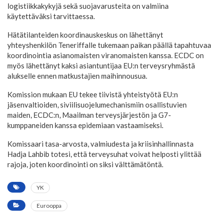
logistiikkakykyjä sekä suojavarusteita on valmiina
käytettäväksi tarvittaessa.
Hätätilanteiden koordinauskeskus on lähettänyt
yhteyshenkilön Teneriffalle tukemaan paikan päällä tapahtuvaa
koordinointia asianomaisten viranomaisten kanssa. ECDC on
myös lähettänyt kaksi asiantuntijaa EU:n terveysryhmästä
alukselle ennen matkustajien maihinnousua.
Komission mukaan EU tekee tiivistä yhteistyötä EU:n
jäsenvaltioiden, siviilisuojelumechanismiin osallistuvien
maiden, ECDC:n, Maailman terveysjärjestön ja G7-
kumppaneiden kanssa epidemiaan vastaamiseksi.
Komissaari tasa-arvosta, valmiudesta ja kriisinhallinnasta
Hadja Lahbib totesi, että terveysuhat voivat helposti ylittää
rajoja, joten koordinointi on siksi välttämätöntä.
YK
Eurooppa