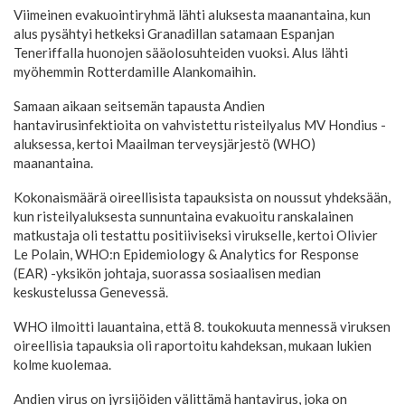
Viimeinen evakuointiryhmä lähti aluksesta maanantaina, kun
alus pysähtyi hetkeksi Granadillan satamaan Espanjan
Teneriffalla huonojen sääolosuhteiden vuoksi. Alus lähti
myöhemmin Rotterdamille Alankomaihin.
Samaan aikaan seitsemän tapausta Andien
hantavirusinfektioita on vahvistettu risteilyalus MV Hondius -
aluksessa, kertoi Maailman terveysjärjestö (WHO)
maanantaina.
Kokonaismäärä oireellisista tapauksista on noussut yhdeksään,
kun risteilyaluksesta sunnuntaina evakuoitu ranskalainen
matkustaja oli testattu positiiviseksi virukselle, kertoi Olivier
Le Polain, WHO:n Epidemiology & Analytics for Response
(EAR) -yksikön johtaja, suorassa sosiaalisen median
keskustelussa Genevessä.
WHO ilmoitti lauantaina, että 8. toukokuuta mennessä viruksen
oireellisia tapauksia oli raportoitu kahdeksan, mukaan lukien
kolme kuolemaa.
Andien virus on jyrsijöiden välittämä hantavirus, joka on