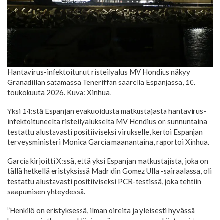
Hantavirus-infektoitunut risteilyalus MV Hondius näkyy
Granadillan satamassa Teneriffan saarella Espanjassa, 10.
toukokuuta 2026. Kuva: Xinhua.
Yksi 14:stä Espanjan evakuoidusta matkustajasta hantavirus-
infektoituneelta risteilyalukselta MV Hondius on sunnuntaina
testattu alustavasti positiiviseksi virukselle, kertoi Espanjan
terveysministeri Monica Garcia maanantaina, raportoi Xinhua.
Garcia kirjoitti X:ssä, että yksi Espanjan matkustajista, joka on
tällä hetkellä eristyksissä Madridin Gomez Ulla -sairaalassa, oli
testattu alustavasti positiiviseksi PCR-testissä, joka tehtiin
saapumisen yhteydessä.
”Henkilö on eristyksessä, ilman oireita ja yleisesti hyvässä