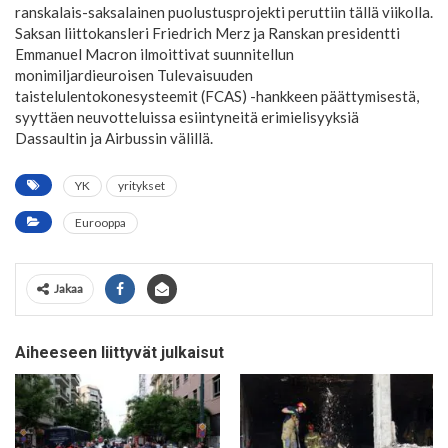
ranskalais-saksalainen puolustusprojekti peruttiin tällä viikolla.
Saksan liittokansleri Friedrich Merz ja Ranskan presidentti
Emmanuel Macron ilmoittivat suunnitellun
monimiljardieuroisen Tulevaisuuden
taistelulentokonesysteemit (FCAS) -hankkeen päättymisestä,
syyttäen neuvotteluissa esiintyneitä erimielisyyksiä
Dassaultin ja Airbussin välillä.
YK
yritykset
Eurooppa
Jakaa
Aiheeseen liittyvät julkaisut