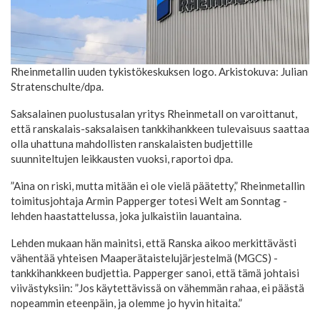
Rheinmetallin uuden tykistökeskuksen logo. Arkistokuva: Julian
Stratenschulte/dpa.
Saksalainen puolustusalan yritys Rheinmetall on varoittanut,
että ranskalais-saksalaisen tankkihankkeen tulevaisuus saattaa
olla uhattuna mahdollisten ranskalaisten budjettille
suunniteltujen leikkausten vuoksi, raportoi dpa.
”Aina on riski, mutta mitään ei ole vielä päätetty,” Rheinmetallin
toimitusjohtaja Armin Papperger totesi Welt am Sonntag -
lehden haastattelussa, joka julkaistiin lauantaina.
Lehden mukaan hän mainitsi, että Ranska aikoo merkittävästi
vähentää yhteisen Maaperätaistelujärjestelmä (MGCS) -
tankkihankkeen budjettia. Papperger sanoi, että tämä johtaisi
viivästyksiin: ”Jos käytettävissä on vähemmän rahaa, ei päästä
nopeammin eteenpäin, ja olemme jo hyvin hitaita.”