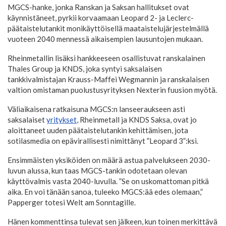
MGCS-hanke, jonka Ranskan ja Saksan hallitukset ovat
käynnistäneet, pyrkii korvaamaan Leopard 2- ja Leclerc-
päätaistelutankit monikäyttöisellä maataistelujärjestelmällä
vuoteen 2040 mennessä aikaisempien lausuntojen mukaan.
Rheinmetallin lisäksi hankkeeseen osallistuvat ranskalainen
Thales Group ja KNDS, joka syntyi saksalaisen
tankkivalmistajan Krauss-Maffei Wegmannin ja ranskalaisen
valtion omistaman puolustusyrityksen Nexterin fuusion myötä.
Väliaikaisena ratkaisuna MGCS:n lanseeraukseen asti
saksalaiset
yritykset
, Rheinmetall ja KNDS Saksa, ovat jo
aloittaneet uuden päätaistelutankin kehittämisen, jota
sotilasmedia on epävirallisesti nimittänyt ”Leopard 3”:ksi.
Ensimmäisten yksiköiden on määrä astua palvelukseen 2030-
luvun alussa, kun taas MGCS-tankin odotetaan olevan
käyttövalmis vasta 2040-luvulla. ”Se on uskomattoman pitkä
aika. En voi tänään sanoa, tuleeko MGCS:ää edes olemaan,”
Papperger totesi Welt am Sonntagille.
Hänen kommenttinsa tulevat sen jälkeen, kun toinen merkittävä