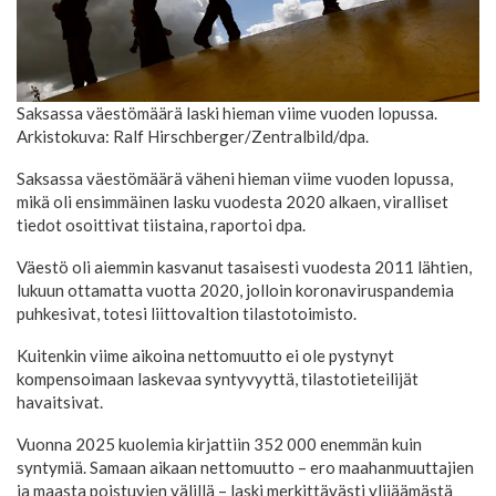
Saksassa väestömäärä laski hieman viime vuoden lopussa.
Arkistokuva: Ralf Hirschberger/Zentralbild/dpa.
Saksassa väestömäärä väheni hieman viime vuoden lopussa,
mikä oli ensimmäinen lasku vuodesta 2020 alkaen, viralliset
tiedot osoittivat tiistaina, raportoi dpa.
Väestö oli aiemmin kasvanut tasaisesti vuodesta 2011 lähtien,
lukuun ottamatta vuotta 2020, jolloin koronaviruspandemia
puhkesivat, totesi liittovaltion tilastotoimisto.
Kuitenkin viime aikoina nettomuutto ei ole pystynyt
kompensoimaan laskevaa syntyvyyttä, tilastotieteilijät
havaitsivat.
Vuonna 2025 kuolemia kirjattiin 352 000 enemmän kuin
syntymiä. Samaan aikaan nettomuutto – ero maahanmuuttajien
ja maasta poistuvien välillä – laski merkittävästi ylijäämästä