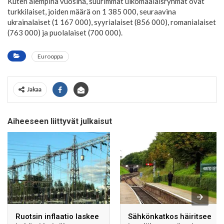
Kuten aiempina vuosina, suurimmat ulkomaalaisryhmät ovat
turkkilaiset, joiden määrä on 1 385 000, seuraavina
ukrainalaiset (1 167 000), syyrialaiset (856 000), romanialaiset
(763 000) ja puolalaiset (700 000).
Eurooppa
Jakaa
Aiheeseen liittyvät julkaisut
Ruotsin inflaatio laskee
Sähkönkatkos häiritsee