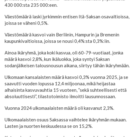
430 000:sta 235 000:een.
Väestömäärä laski jyrkimmin entisen Itä-Saksan osavaltioissa,
joissa se väheni 0,5%.
Väestömäärä kasvoi vain Berliinin, Hampurin ja Bremenin
kaupunkivaltioissa, joissa se nousi 0,4%:sta 0,3%:iin.
Ainoa ikäryhmä, joka koki kasvua, oli 60-79-vuotiaat, jonka
määrä kasvoi 2,8%, kun ikäluokka, joka syntyi Saksan
sodanjälkeisen talousnousun aikana, siirtyy tähän ikäryhmään.
Ulkomaan kansalaisten määrä kasvoi 0,3% vuonna 2025, ja se
saavutti vuoden lopussa 12,4 miljoonaa, mikä heijastaa
alhaisinta kasvuvauhtia 15 vuoteen, ”sekä suhteellisesti että
absoluuttisesti”, tilastotoimisto ilmoitti lausunnossaan.
Vuonna 2024 ulkomaalaisten määrä oli kasvanut 2,3%.
Ulkomaalaisten osuus Saksassa vaihtelee ikäryhmän mukaan.
Lasten ja nuorten keskuudessa se on 15,2%.